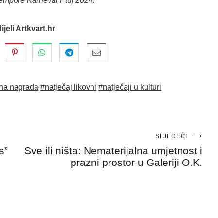
-tempore Karneval Ptuj 2024.
dijeli Artkvart.hr
vna nagrada
#natječaj likovni
#natječaji u kulturi
SLJEDEĆI
s”
Sve ili ništa: Nematerijalna umjetnost i
prazni prostor u Galeriji O.K.