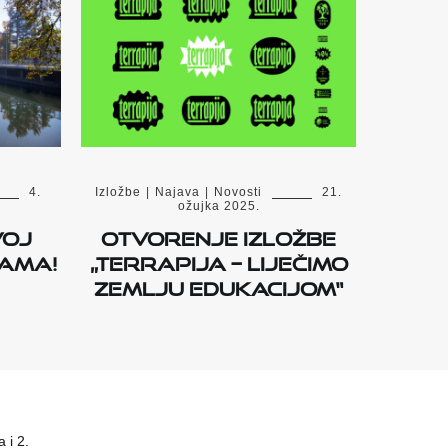
4.
Izložbe
|
Najava
|
Novosti
21.
ožujka 2025.
voj
Otvorenje izložbe
nama!
„terrapija – Liječimo
Zemlju edukacijom“
 i 2.