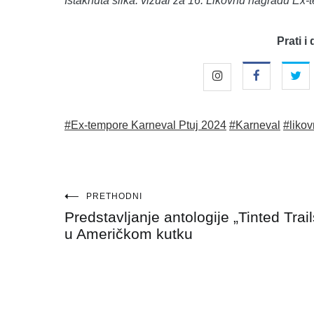
Istaknuta slika: vizual za 16. Likovnu nagradu Ex
Prati i 
#Ex-tempore Karneval Ptuj 2024
#Karneval
#liko
Navigacija
PRETHODNI
Predstavljanje antologije „Tinted Trail
objava
u Američkom kutku