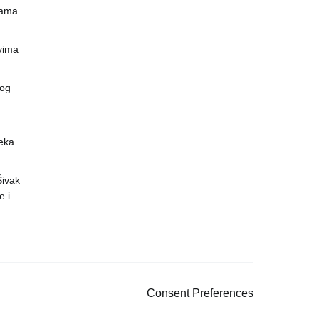
nama
vima
vog
eka
 Šivak
 i
Consent Preferences