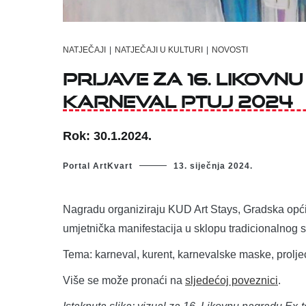
NATJEČAJI
|
NATJEČAJI U KULTURI
|
NOVOSTI
Prijave za 16. Likov
Karneval Ptuj 2024
Rok: 30.1.2024.
Portal ArtKvart
13. siječnja 2024.
Nagradu organiziraju KUD Art Stays, Gradska općina
umjetnička manifestacija u sklopu tradicionalnog
Tema: karneval, kurent, karnevalske maske, proljeć
Više se može pronaći na
sljedećoj poveznici
.