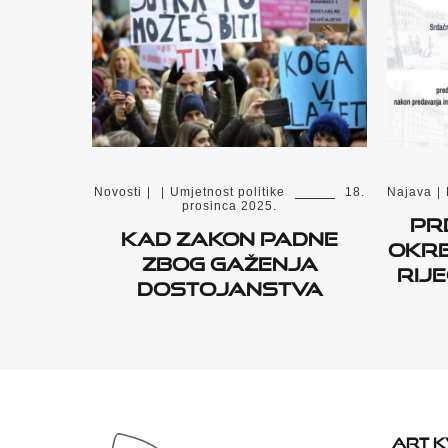
Novosti
|
|
Umjetnost politike
18.
Najava
|
prosinca 2025.
Pr
Kad zakon padne
okre
zbog gaženja
rij
dostojanstva
ART 