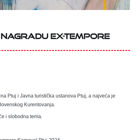
nu nagradu Ex-tempore
 Ptuj i Javna turistička ustanova Ptuj, a najveća je
 slovenskog Kurentovanja.
e i slobodna tema. ​