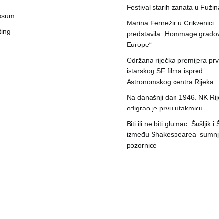
Festival starih zanata u Fuži
ssum
Marina Fernežir u Crikvenici
ting
predstavila „Hommage grado
Europe“
Održana riječka premijera pr
istarskog SF filma ispred
Astronomskog centra Rijeka
Na današnji dan 1946. NK Rij
odigrao je prvu utakmicu
Biti ili ne biti glumac: Šušljik i
između Shakespearea, sumnje
pozornice