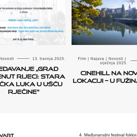
Novosti
13. travnja 2025.
Film
|
Najava
|
Novosti
|
siječnja 2025.
edavanje „Grad
Cinehill na no
nut rijeci: Stara
lokaciji – u Fuži
ečka luka u ušću
Rječine“
KVART
4. Međunarodni festival foklora