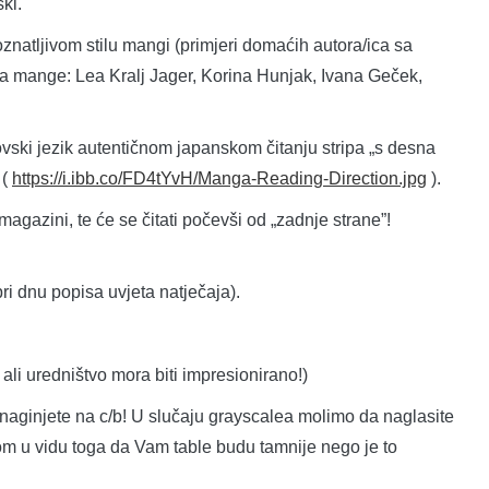
ki.
poznatljivom stilu mangi (primjeri domaćih autora/ica sa
jima mange: Lea Kralj Jager, Korina Hunjak, Ivana Geček,
povski jezik autentičnom japanskom čitanju stripa „s desna
 (
https://i.ibb.co/FD4tYvH/Manga-Reading-Direction.jpg
).
agazini, te će se čitati počevši od „zadnje strane”!
pri dnu popisa uvjeta natječaja).
 ali uredništvo mora biti impresionirano!)
a naginjete na c/b! U slučaju grayscalea molimo da naglasite
kom u vidu toga da Vam table budu tamnije nego je to