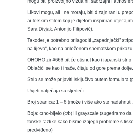
mogu biti proizvoljno vizualni, sadržajni i atmosfers
Likovi mogu, ali i ne moraju, biti dizajnirani u pre
autorskim stilom koji je dijelom inspiriran utjeca
Sara Divjak, Antonijo Filipović).
Također je potrebno prilagoditi „zapadnjački” stri
na lijevo”, kao na priloženom shematskom prikazu
OHOHO zin#666 bit će otisnut kao i japanski strip m
Oblačići se kao i inače, čitaju od gore prema dolje.
Strip se može prijaviti isključivo putem formulara (
Uvjeti natječaja su sljedeći:
Broj stranica: 1 – 8 (može i više ako ste nadahnuti,
Boja: crno-bijelo (c/b) ili grayscale (sugeriramo d
tonske razlike kako bismo izbjegli probleme s tis
predviđeno)