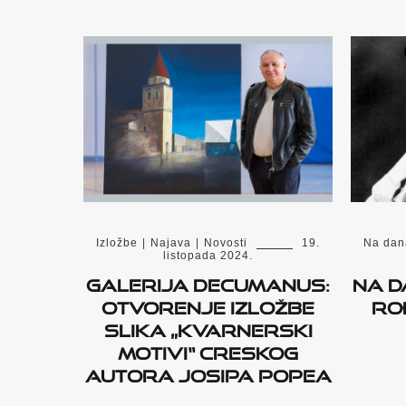
Izložbe
|
Najava
|
Novosti
19.
Na dan
listopada 2024.
Galerija Decumanus:
Na d
Otvorenje izložbe
rođ
slika „Kvarnerski
motivi“ creskog
autora Josipa Popea