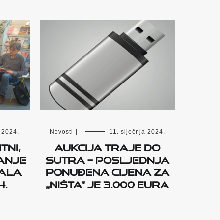
a 2024.
Novosti
|
11. siječnja 2024.
tni,
Aukcija traje do
danje
sutra – posljednja
vala
ponuđena cijena za
4.
„Ništa” je 3.000 eura