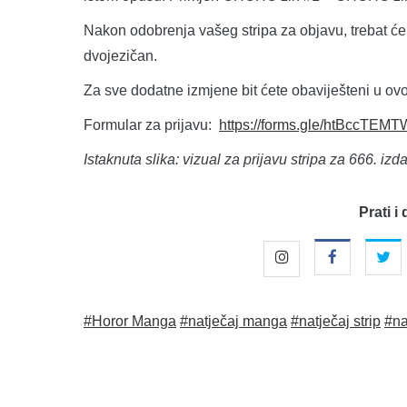
Nakon odobrenja vašeg stripa za objavu, trebat ć
dvojezičan.
Za sve dodatne izmjene bit ćete obaviješteni u ov
Formular za prijavu:
https://forms.gle/htBccTEM
Istaknuta slika: vizual za prijavu stripa za 666. 
Prati i 
#Horor Manga
#natječaj manga
#natječaj strip
#na