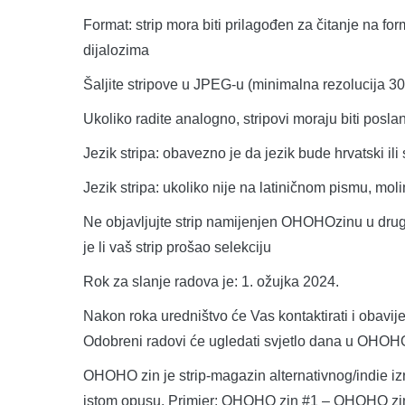
Format: strip mora biti prilagođen za čitanje na for
dijalozima
Šaljite stripove u JPEG-u (minimalna rezolucija 30
Ukoliko radite analogno, stripovi moraju biti poslan
Jezik stripa: obavezno je da jezik bude hrvatski ili
Jezik stripa: ukoliko nije na latiničnom pismu, mo
Ne objavljujte strip namijenjen OHOHOzinu u drug
je li vaš strip prošao selekciju
Rok za slanje radova je: 1. ožujka 2024.
Nakon roka uredništvo će Vas kontaktirati i obavijest
Odobreni radovi će ugledati svjetlo dana u OHOHO
OHOHO zin je strip-magazin alternativnog/indie izri
istom opusu. Primjer: OHOHO zin #1 – OHOHO zi