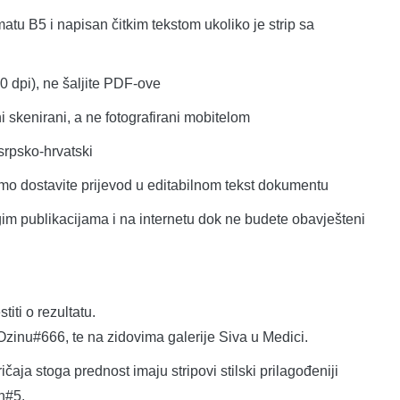
matu B5 i napisan čitkim tekstom ukoliko je strip sa
0 dpi), ne šaljite PDF-ove
i skenirani, a ne fotografirani mobitelom
 srpsko-hrvatski
limo dostavite prijevod u editabilnom tekst dokumentu
im publikacijama i na internetu dok ne budete obavješteni
iti o rezultatu.
zinu#666, te na zidovima galerije Siva u Medici.
čaja stoga prednost imaju stripovi stilski prilagođeniji
n#5.