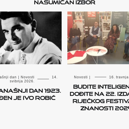
Nasumičan izbor
ašnji dan
|
Novosti
14.
Novosti
|
16. travnj
svibnja 2026.
Budite inteligen
anašnji dan 1923.
dođite na 22. iz
en je Ivo Robić
riječkog Festi
znanosti 202