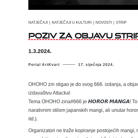
NATJEČAJI
|
NATJEČAJI U KULTURI
|
NOVOSTI
|
STRIP
Poziv za objavu stri
1.3.2024.
Portal ArtKvart
17. siječnja 2024.
OHOHO zin stigao je do svog 666. izdanja, a objavl
izdavaštvu Attacka!
Tema OHOHO zina#666 je 𝙃𝙊𝙍𝙊𝙍 𝙈𝘼𝙉𝙂𝘼! To 
narativnim stilom japanskih mangi, ali unutar hor
itd.).
Organizatori ne traže kopiranje postojećih mangi, 