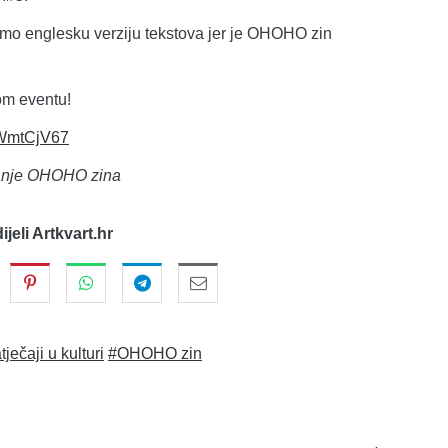
emo englesku verziju tekstova jer je OHOHO zin
om eventu!
TWmtCjV67
izdanje OHOHO zina
dijeli Artkvart.hr
tječaji u kulturi
#OHOHO zin