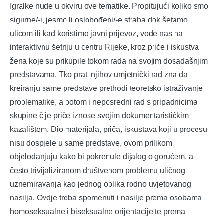
Igralke nude u okviru ove tematike. Propitujući koliko smo
sigurne/-i, jesmo li oslobođeni/-e straha dok šetamo
ulicom ili kad koristimo javni prijevoz, vode nas na
interaktivnu šetnju u centru Rijeke, kroz priče i iskustva
žena koje su prikupile tokom rada na svojim dosadašnjim
predstavama. Tko prati njihov umjetnički rad zna da
kreiranju same predstave prethodi teoretsko istraživanje
problematike, a potom i neposredni rad s pripadnicima
skupine čije priče iznose svojim dokumentarističkim
kazalištem. Dio materijala, priča, iskustava koji u procesu
nisu dospjele u same predstave, ovom prilikom
objelodanjuju kako bi pokrenule dijalog o gorućem, a
često trivijaliziranom društvenom problemu uličnog
uznemiravanja kao jednog oblika rodno uvjetovanog
nasilja. Ovdje treba spomenuti i nasilje prema osobama
homoseksualne i biseksualne orijentacije te prema