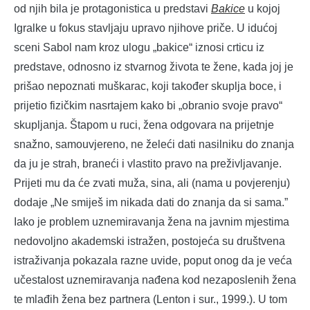
od njih bila je protagonistica u predstavi
Bakice
u kojoj
Igralke u fokus stavljaju upravo njihove priče. U idućoj
sceni Sabol nam kroz ulogu „bakice“ iznosi crticu iz
predstave, odnosno iz stvarnog života te žene, kada joj je
prišao nepoznati muškarac, koji također skuplja boce, i
prijetio fizičkim nasrtajem kako bi „obranio svoje pravo“
skupljanja. Štapom u ruci, žena odgovara na prijetnje
snažno, samouvjereno, ne želeći dati nasilniku do znanja
da ju je strah, braneći i vlastito pravo na preživljavanje.
Prijeti mu da će zvati muža, sina, ali (nama u povjerenju)
dodaje „Ne smiješ im nikada dati do znanja da si sama.”
Iako je problem uznemiravanja žena na javnim mjestima
nedovoljno akademski istražen, postojeća su društvena
istraživanja pokazala razne uvide, poput onog da je veća
učestalost uznemiravanja nađena kod nezaposlenih žena
te mlađih žena bez partnera (Lenton i sur., 1999.). U tom