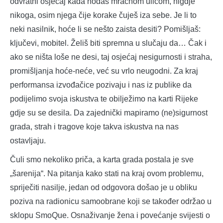
odvratni osjećaj kada hodaš mračnom ulicom, nigdje
nikoga, osim njega čije korake čuješ iza sebe. Je li to
neki nasilnik, hoće li se nešto zaista desiti? Pomišljaš:
ključevi, mobitel. Želiš biti spremna u slučaju da… Čak i
ako se ništa loše ne desi, taj osjećaj nesigurnosti i straha,
promišljanja hoće-neće, već su vrlo neugodni. Za kraj
performansa izvođačice pozivaju i nas iz publike da
podijelimo svoja iskustva te obilježimo na karti Rijeke
gdje su se desila. Da zajednički mapiramo (ne)sigurnost
grada, strah i tragove koje takva iskustva na nas
ostavljaju.
Čuli smo nekoliko priča, a karta grada postala je sve
„šarenija“. Na pitanja kako stati na kraj ovom problemu,
spriječiti nasilje, jedan od odgovora došao je u obliku
poziva na radionicu samoobrane koji se također održao u
sklopu SmoQue. Osnaživanje žena i povećanje svijesti o