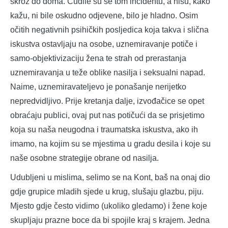
skroz do doma. Čudile su se tom incidentu, a nisu, kako
kažu, ni bile oskudno odjevene, bilo je hladno. Osim
očitih negativnih psihičkih posljedica koja takva i slična
iskustva ostavljaju na osobe, uznemiravanje potiče i
samo-objektivizaciju žena te strah od prerastanja
uznemiravanja u teže oblike nasilja i seksualni napad.
Naime, uznemiravateljevo je ponašanje nerijetko
nepredvidljivo. Prije kretanja dalje, izvođačice se opet
obraćaju publici, ovaj put nas potičući da se prisjetimo
koja su naša neugodna i traumatska iskustva, ako ih
imamo, na kojim su se mjestima u gradu desila i koje su
naše osobne strategije obrane od nasilja.
Udubljeni u mislima, selimo se na Kont, baš na onaj dio
gdje grupice mladih sjede u krug, slušaju glazbu, piju.
Mjesto gdje često vidimo (ukoliko gledamo) i žene koje
skupljaju prazne boce da bi spojile kraj s krajem. Jedna