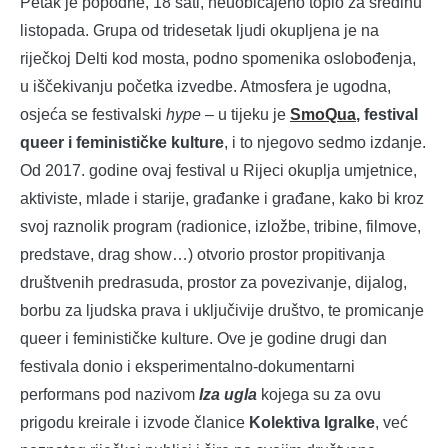
Petak je popodne, 18 sati, neuobičajeno toplo za sredinu
listopada. Grupa od tridesetak ljudi okupljena je na
riječkoj Delti kod mosta, podno spomenika oslobođenja,
u iščekivanju početka izvedbe. Atmosfera je ugodna,
osjeća se festivalski
hype
– u tijeku je
SmoQua
, festival
queer i feminističke kulture
, i to njegovo sedmo izdanje.
Od 2017. godine ovaj festival u Rijeci okuplja umjetnice,
aktiviste, mlade i starije, građanke i građane, kako bi kroz
svoj raznolik program (radionice, izložbe, tribine, filmove,
predstave, drag show…) otvorio prostor propitivanja
društvenih predrasuda, prostor za povezivanje, dijalog,
borbu za ljudska prava i uključivije društvo, te promicanje
queer i feminističke kulture. Ove je godine drugi dan
festivala donio i eksperimentalno-dokumentarni
performans pod nazivom
Iza ugla
kojega su za ovu
prigodu kreirale i izvode članice
Kolektiva Igralke
, već