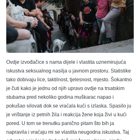
Ovdje izvođačice s nama dijele i vlastita uznemirujuća
iskustva seksualnog nasilja u javnom prostoru. Statistike
tako dobivaju lice, taktilnost, tjelesnost, mjesto. Šokantno
je čuti kako je jednu od njih upravo ovdje na trsatskim
stubama pred nekoliko godina muškarac napao i
pokušao silovati dok se vraćala kući s izlaska. Spasilo ju
je vrištanje iz petnih žila i reakcija žene koja živi u kući
pored. U tom se trenutku panično pitam što bih ja
napravila i vraćaju mi se vlastita neugodna iskustva. Taj