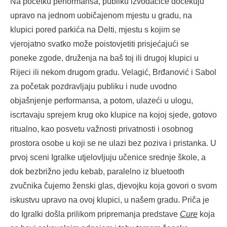
Na početku performansa, publiku izvođačice dočekuju
upravo na jednom uobičajenom mjestu u gradu, na
klupici pored parkića na Delti, mjestu s kojim se
vjerojatno svatko može poistovjetiti prisjećajući se
poneke zgode, druženja na baš toj ili drugoj klupici u
Rijeci ili nekom drugom gradu. Velagić, Brđanović i Sabol
za početak pozdravljaju publiku i nude uvodno
objašnjenje performansa, a potom, ulazeći u ulogu,
iscrtavaju sprejem krug oko klupice na kojoj sjede, gotovo
ritualno, kao posvetu važnosti privatnosti i osobnog
prostora osobe u koji se ne ulazi bez poziva i pristanka. U
prvoj sceni Igralke utjelovljuju učenice srednje škole, a
dok bezbrižno jedu kebab, paralelno iz bluetooth
zvučnika čujemo ženski glas, djevojku koja govori o svom
iskustvu upravo na ovoj klupici, u našem gradu. Priča je
do Igralki došla prilikom pripremanja predstave
Cure
koja