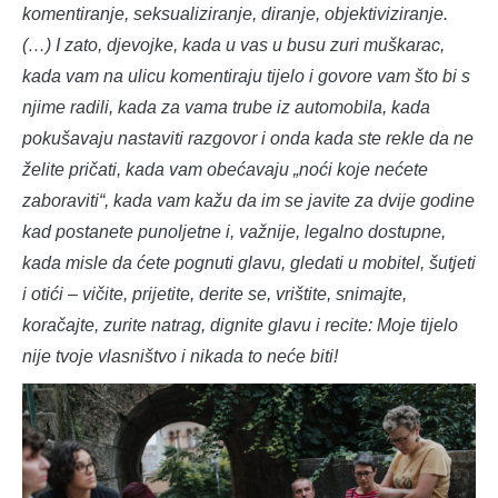
komentiranje, seksualiziranje, diranje, objektiviziranje.
(…) I zato, djevojke, kada u vas u busu zuri muškarac,
kada vam na ulicu komentiraju tijelo i govore vam što bi s
njime radili, kada za vama trube iz automobila, kada
pokušavaju nastaviti razgovor i onda kada ste rekle da ne
želite pričati, kada vam obećavaju „noći koje nećete
zaboraviti“, kada vam kažu da im se javite za dvije godine
kad postanete punoljetne i, važnije, legalno dostupne,
kada misle da ćete pognuti glavu, gledati u mobitel, šutjeti
i otići – vičite, prijetite, derite se, vrištite, snimajte,
koračajte, zurite natrag, dignite glavu i recite: Moje tijelo
nije tvoje vlasništvo i nikada to neće biti!