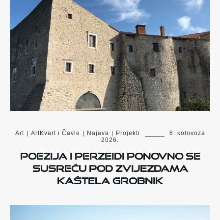
Art
|
ArtKvart i Čavle
|
Najava
|
Projekti
6. kolovoza
2026.
Poezija i Perzeidi ponovno se
susreću pod zvijezdama
Kaštela Grobnik