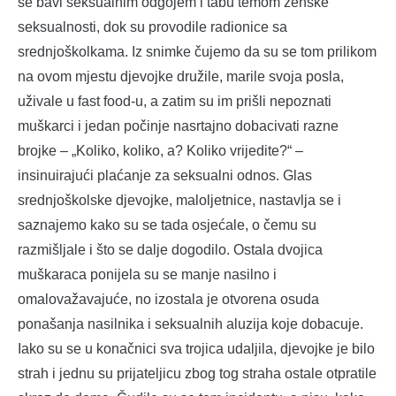
se bavi seksualnim odgojem i tabu temom ženske
seksualnosti, dok su provodile radionice sa
srednjoškolkama. Iz snimke čujemo da su se tom prilikom
na ovom mjestu djevojke družile, marile svoja posla,
uživale u fast food-u, a zatim su im prišli nepoznati
muškarci i jedan počinje nasrtajno dobacivati razne
brojke – „Koliko, koliko, a? Koliko vrijedite?“ –
insinuirajući plaćanje za seksualni odnos. Glas
srednjoškolske djevojke, maloljetnice, nastavlja se i
saznajemo kako su se tada osjećale, o čemu su
razmišljale i što se dalje dogodilo. Ostala dvojica
muškaraca ponijela su se manje nasilno i
omalovažavajuće, no izostala je otvorena osuda
ponašanja nasilnika i seksualnih aluzija koje dobacuje.
Iako su se u konačnici sva trojica udaljila, djevojke je bilo
strah i jednu su prijateljicu zbog tog straha ostale otpratile