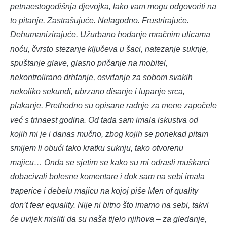
petnaestogodišnja djevojka, lako vam mogu odgovoriti na
to pitanje. Zastrašujuće. Nelagodno. Frustrirajuće.
Dehumanizirajuće. Užurbano hodanje mračnim ulicama
noću, čvrsto stezanje ključeva u šaci, natezanje suknje,
spuštanje glave, glasno pričanje na mobitel,
nekontrolirano drhtanje, osvrtanje za sobom svakih
nekoliko sekundi, ubrzano disanje i lupanje srca,
plakanje. Prethodno su opisane radnje za mene započele
već s trinaest godina. Od tada sam imala iskustva od
kojih mi je i danas mučno, zbog kojih se ponekad pitam
smijem li obući tako kratku suknju, tako otvorenu
majicu… Onda se sjetim se kako su mi odrasli muškarci
dobacivali bolesne komentare i dok sam na sebi imala
traperice i debelu majicu na kojoj piše Men of quality
don’t fear equality. Nije ni bitno što imamo na sebi, takvi
će uvijek misliti da su naša tijelo njihova – za gledanje,