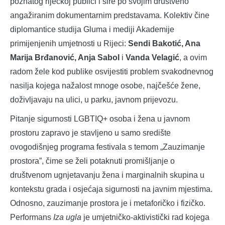
poznatog riječkoj publici i šire po svojim društveno
angažiranim dokumentarnim predstavama. Kolektiv čine
diplomantice studija Gluma i mediji Akademije
primijenjenih umjetnosti u Rijeci:
Sendi Bakotić, Ana
Marija Brđanović, Anja Sabol
i
Vanda Velagić
, a ovim
radom žele kod publike osvijestiti problem svakodnevnog
nasilja kojega nažalost mnoge osobe, najčešće žene,
doživljavaju na ulici, u parku, javnom prijevozu.
Pitanje sigurnosti LGBTIQ+ osoba i žena u javnom
prostoru zapravo je stavljeno u samo središte
ovogodišnjeg programa festivala s temom „Zauzimanje
prostora”, čime se želi potaknuti promišljanje o
društvenom ugnjetavanju žena i marginalnih skupina u
kontekstu grada i osjećaja sigurnosti na javnim mjestima.
Odnosno, zauzimanje prostora je i metaforičko i fizičko.
Performans
Iza ugla
je umjetničko-aktivistički rad kojega