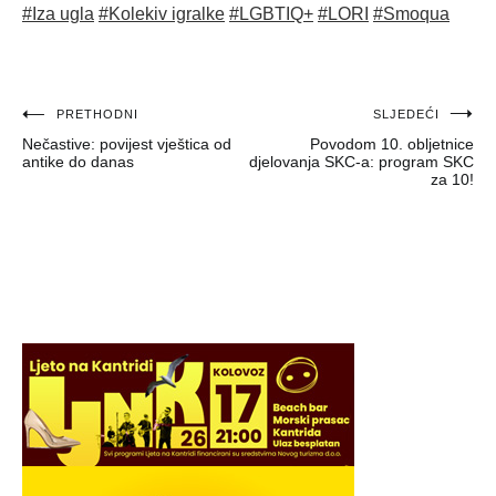
#Iza ugla
#Kolekiv igralke
#LGBTIQ+
#LORI
#Smoqua
Navigacija
PRETHODNI
SLJEDEĆI
Nečastive: povijest vještica od
Povodom 10. obljetnice
objava
antike do danas
djelovanja SKC-a: program SKC
za 10!