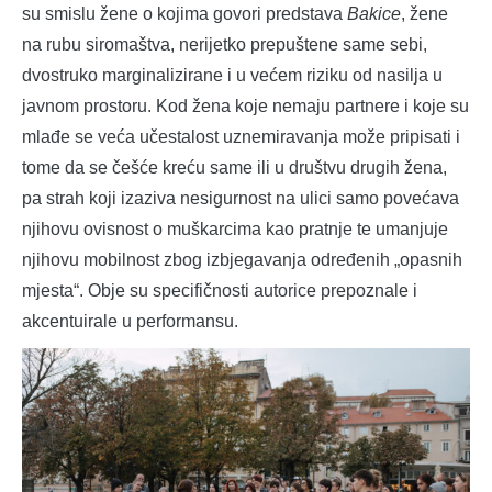
su smislu žene o kojima govori predstava
Bakice
, žene
na rubu siromaštva, nerijetko prepuštene same sebi,
dvostruko marginalizirane i u većem riziku od nasilja u
javnom prostoru. Kod žena koje nemaju partnere i koje su
mlađe se veća učestalost uznemiravanja može pripisati i
tome da se češće kreću same ili u društvu drugih žena,
pa strah koji izaziva nesigurnost na ulici samo povećava
njihovu ovisnost o muškarcima kao pratnje te umanjuje
njihovu mobilnost zbog izbjegavanja određenih „opasnih
mjesta“. Obje su specifičnosti autorice prepoznale i
akcentuirale u performansu.