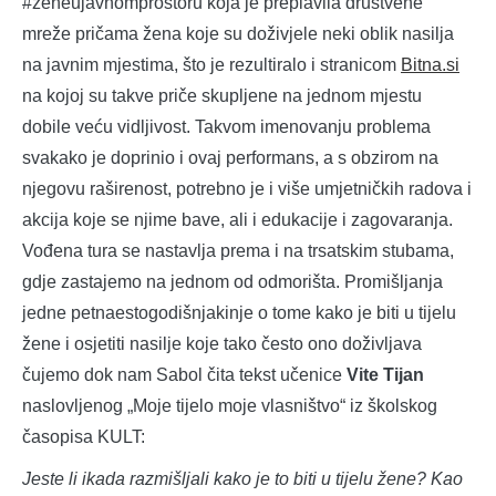
#ženeujavnomprostoru koja je preplavila društvene
mreže pričama žena koje su doživjele neki oblik nasilja
na javnim mjestima, što je rezultiralo i stranicom
Bitna.si
na kojoj su takve priče skupljene na jednom mjestu
dobile veću vidljivost. Takvom imenovanju problema
svakako je doprinio i ovaj performans, a s obzirom na
njegovu raširenost, potrebno je i više umjetničkih radova i
akcija koje se njime bave, ali i edukacije i zagovaranja.
Vođena tura se nastavlja prema i na trsatskim stubama,
gdje zastajemo na jednom od odmorišta. Promišljanja
jedne petnaestogodišnjakinje o tome kako je biti u tijelu
žene i osjetiti nasilje koje tako često ono doživljava
čujemo dok nam Sabol čita tekst učenice
Vite Tijan
naslovljenog „Moje tijelo moje vlasništvo“ iz školskog
časopisa KULT:
Jeste li ikada razmišljali kako je to biti u tijelu žene? Kao