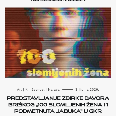
Art
|
Književnost
|
Najava
3. lipnja 2026.
Predstavljanje zbirke Davora
Briškog „100 slomljenih žena i 1
podmetnuta jabuka“ u GKR