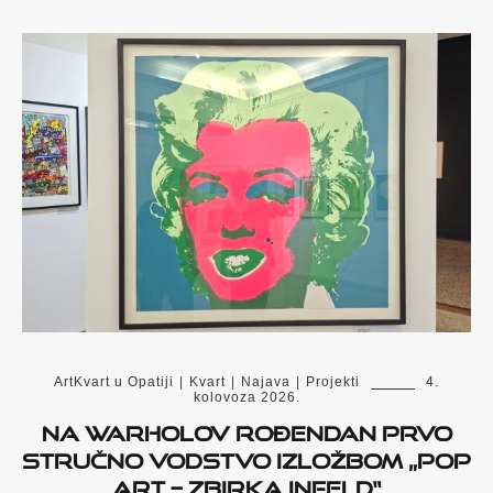
ArtKvart u Opatiji
|
Kvart
|
Najava
|
Projekti
4.
kolovoza 2026.
Na Warholov rođendan prvo
stručno vodstvo izložbom „POP
Art – Zbirka Infeld“