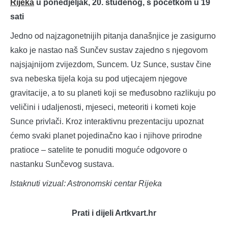
Rijeka
u ponedjeljak, 20. studenog, s početkom u 19
sati
Jedno od najzagonetnijih pitanja današnjice je zasigurno
kako je nastao naš Sunčev sustav zajedno s njegovom
najsjajnijom zvijezdom, Suncem. Uz Sunce, sustav čine
sva nebeska tijela koja su pod utjecajem njegove
gravitacije, a to su planeti koji se međusobno razlikuju po
veličini i udaljenosti, mjeseci, meteoriti i kometi koje
Sunce privlači. Kroz interaktivnu prezentaciju upoznat
ćemo svaki planet pojedinačno kao i njihove prirodne
pratioce – satelite te ponuditi moguće odgovore o
nastanku Sunčevog sustava.
Istaknuti vizual: Astronomski centar Rijeka
Prati i dijeli Artkvart.hr