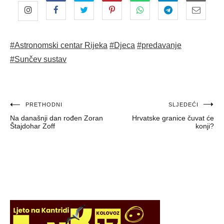
#Astronomski centar Rijeka
#Djeca
#predavanje
#Sunčev sustav
Navigacija
PRETHODNI
SLJEDEĆI
Na današnji dan rođen Zoran
Hrvatske granice čuvat će
objava
Štajdohar Zoff
konji?