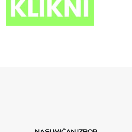
Nasumičan izbor