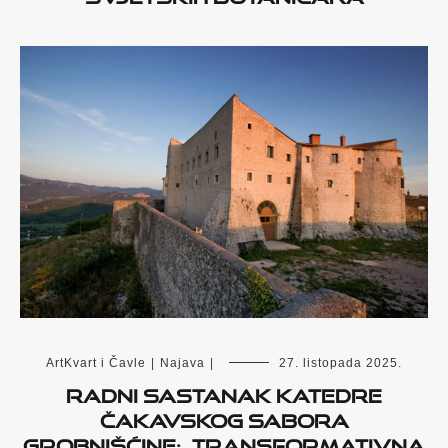
ArtKvart i Čavle
|
Najava
|
27. listopada 2025.
Radni sastanak Katedre
Čakavskog sabora
Grobnišćine: „Transformativna