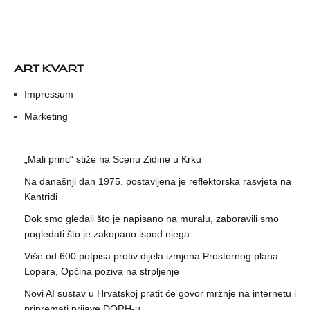
ART KVART
Impressum
Marketing
„Mali princ“ stiže na Scenu Zidine u Krku
Na današnji dan 1975. postavljena je reflektorska rasvjeta na
Kantridi
Dok smo gledali što je napisano na muralu, zaboravili smo
pogledati što je zakopano ispod njega
Više od 600 potpisa protiv dijela izmjena Prostornog plana
Lopara, Općina poziva na strpljenje
Novi AI sustav u Hrvatskoj pratit će govor mržnje na internetu i
pripremati prijave DORH-u