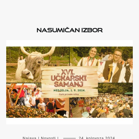
Nasumičan izbor
Najava
|
Novosti
|
24. kolovoza 2024.