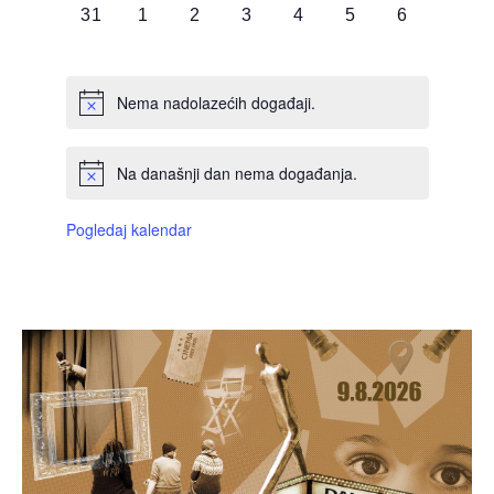
0
0
0
0
0
0
0
31
1
2
3
4
5
6
DOGAĐAJI,
DOGAĐAJI,
DOGAĐAJI,
DOGAĐAJI,
DOGAĐAJI,
DOGAĐAJI,
DOGAĐAJI
Nema nadolazećih događaji.
Na današnji dan nema događanja.
Pogledaj kalendar