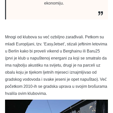
ekonomiju.
Mnogi od klubova su već ozbiljno zarađivali. Petkom su
mladi Europljani, tzv. ‘EasyJetset’, stizali jeftinim letovima
u Berlin kako bi proveli vikend u Berghainu ili Baru25
(prvi je klub u napuštenoj energani za koji se smatralo da
ima najbolju akustiku na svijetu, drugi je na parceli uz
obalu koju je tijekom ljetnih mjeseci iznajmljivao od
gradskog vodovoda i svake jeseni je opet napuštao). Već
početkom 2010-ih se gradska uprava u svojim brošurama
hvalila ovim klubovima.