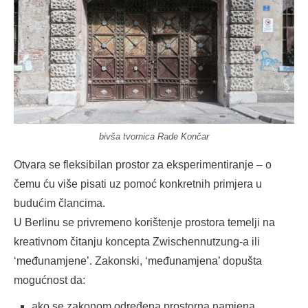
bivša tvornica Rade Končar
Otvara se fleksibilan prostor za eksperimentiranje – o
čemu ću više pisati uz pomoć konkretnih primjera u
budućim člancima.
U Berlinu se privremeno korištenje prostora temelji na
kreativnom čitanju koncepta Zwischennutzung-a ili
‘međunamjene’. Zakonski, ‘međunamjena’ dopušta
mogućnost da:
ako se zakonom određena prostorna namjena