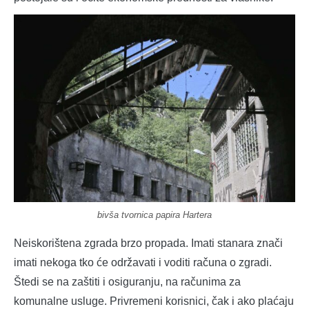
bivša tvornica papira Hartera
Neiskorištena zgrada brzo propada. Imati stanara znači
imati nekoga tko će održavati i voditi računa o zgradi.
Štedi se na zaštiti i osiguranju, na računima za
komunalne usluge. Privremeni korisnici, čak i ako plaćaju