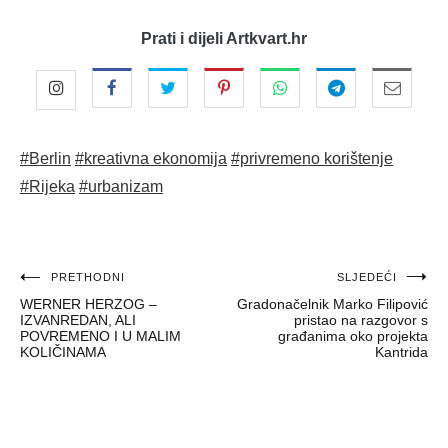
Prati i dijeli Artkvart.hr
#Berlin
#kreativna ekonomija
#privremeno korištenje
#Rijeka
#urbanizam
Navigacija
PRETHODNI
SLJEDEĆI
WERNER HERZOG –
Gradonačelnik Marko Filipović
objava
IZVANREDAN, ALI
pristao na razgovor s
POVREMENO I U MALIM
građanima oko projekta
KOLIČINAMA
Kantrida