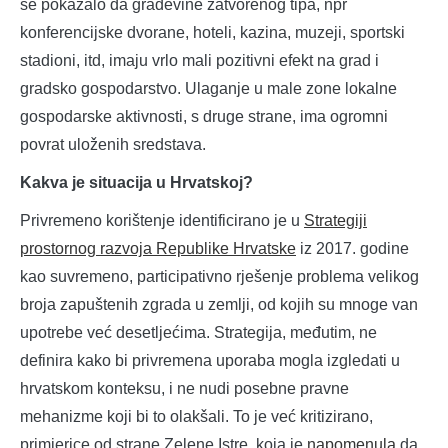
se pokazalo da građevine zatvorenog tipa, npr
konferencijske dvorane, hoteli, kazina, muzeji, sportski
stadioni, itd, imaju vrlo mali pozitivni efekt na grad i
gradsko gospodarstvo. Ulaganje u male zone lokalne
gospodarske aktivnosti, s druge strane, ima ogromni
povrat uloženih sredstava.
Kakva je situacija u Hrvatskoj?
Privremeno korištenje identificirano je u
Strategiji
prostornog razvoja Republike Hrvatske
iz 2017. godine
kao suvremeno, participativno rješenje problema velikog
broja zapuštenih zgrada u zemlji, od kojih su mnoge van
upotrebe već desetljećima. Strategija, međutim, ne
definira kako bi privremena uporaba mogla izgledati u
hrvatskom konteksu, i ne nudi posebne pravne
mehanizme koji bi to olakšali. To je već kritizirano,
primjerice od strane Zelene Istre, koja je
napomenula
da