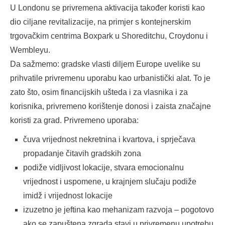
U Londonu se privremena aktivacija također koristi kao
dio ciljane revitalizacije, na primjer s kontejnerskim
trgovačkim centrima Boxpark u Shoreditchu, Croydonu i
Wembleyu.
Da sažmemo: gradske vlasti diljem Europe uvelike su
prihvatile privremenu uporabu kao urbanistički alat. To je
zato što, osim financijskih ušteda i za vlasnika i za
korisnika, privremeno korištenje donosi i zaista značajne
koristi za grad. Privremeno uporaba:
čuva vrijednost nekretnina i kvartova, i sprječava
propadanje čitavih gradskih zona
podiže vidljivost lokacije, stvara emocionalnu
vrijednost i uspomene, u krajnjem slučaju podiže
imidž i vrijednost lokacije
izuzetno je jeftina kao mehanizam razvoja – pogotovo
ako se zapuštena zgrada stavi u privremenu upotrebu