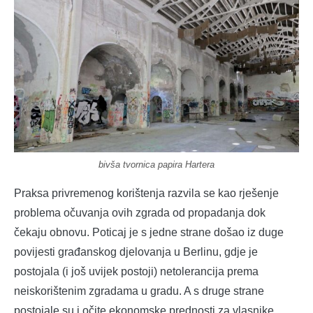
bivša tvornica papira Hartera
Praksa privremenog korištenja razvila se kao rješenje
problema očuvanja ovih zgrada od propadanja dok
čekaju obnovu. Poticaj je s jedne strane došao iz duge
povijesti građanskog djelovanja u Berlinu, gdje je
postojala (i još uvijek postoji) netolerancija prema
neiskorištenim zgradama u gradu. A s druge strane
postojale su i očite ekonomske prednosti za vlasnike.