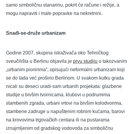
samo simboličnu stanarinu, pokrit će račune i režije, a
mogu napraviti i male popravke na nekretnini.
Snađi-se-druže urbanizam
Godine 2007. skupina istraživača oko Tehničkog
sveučilišta u Berlinu objavila je
prvu studiju
o takozvanim
„urbanim pionirima”, opisujući neformalni urbanizam koji
se do tada već proširio Berlinom. U svakom kutku grada
nicali su deseci uradi-sam urbanih projekata: glazbene
studije u bivšim tvornicama, klubovi u podrumima
stambenih zgrada, urbani vrtovi na bivšim kolodvorima,
stambene zadruge u napuštenim robnim kućama, barovi
na krovovima trgovačkih centara ili na pustarama
iznajmljenim od gradskog vodovoda za simboličnu