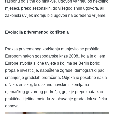
rasponu od sitne do nikakve. Ugovori variraju od nekoliko
mjeseci, preko sezonskih, do višegodišnjih ugovora, ali
zakonski uvijek moraju biti ugovori na određeno vrijeme.
Evolucija privremenog korištenja
Praksa privremenog korištenja munjevito se proširila
Europom nakon gospodarske krize 2008., koja je diljem
Europe stvorila slične uvjete s kojima se Berlin borio:
propale investicije, napuštene zgrade, demografski pad, i
smanjenje gradskih proračuna. Odjeka je posebno našla
u Nizozemskoj, te u skandinavskim i zemljama
njemačkog govornog područja, gdje je prepoznata kao
praktična i jeftina metoda za očuvanje grada dok se čeka
obnova.