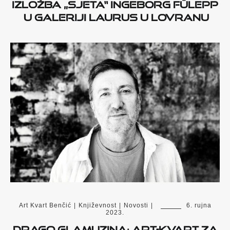
Izložba „Sjeta“ Ingeborg Fülepp
u Galeriji Laurus u Lovranu
Art Kvart Benčić
|
Književnost
|
Novosti
|
6. rujna
2023.
DRAGO GLAMUZINA: Art-kvart za