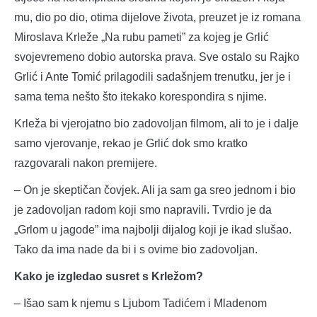
mu, dio po dio, otima dijelove života, preuzet je iz romana
Miroslava Krleže „Na rubu pameti” za kojeg je Grlić
svojevremeno dobio autorska prava. Sve ostalo su Rajko
Grlić i Ante Tomić prilagodili sadašnjem trenutku, jer je i
sama tema nešto što itekako korespondira s njime.
Krleža bi vjerojatno bio zadovoljan filmom, ali to je i dalje
samo vjerovanje, rekao je Grlić dok smo kratko
razgovarali nakon premijere.
– On je skeptičan čovjek. Ali ja sam ga sreo jednom i bio
je zadovoljan radom koji smo napravili. Tvrdio je da
„Grlom u jagode” ima najbolji dijalog koji je ikad slušao.
Tako da ima nade da bi i s ovime bio zadovoljan.
Kako je izgledao susret s Krležom?
– Išao sam k njemu s Ljubom Tadićem i Mladenom