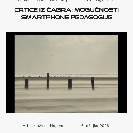
Kolumne
|
Kvart
|
Novosti
|
18. ožujka 2025.
Crtice iz Čabra: Mogućnosti
smartphone pedagogije
Art
|
Izložbe
|
Najava
6. ožujka 2026.