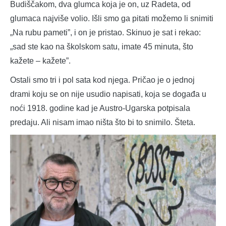
Budiščakom, dva glumca koja je on, uz Radeta, od
glumaca najviše volio. Išli smo ga pitati možemo li snimiti
„Na rubu pameti”, i on je pristao. Skinuo je sat i rekao:
„sad ste kao na školskom satu, imate 45 minuta, što
kažete – kažete”.
Ostali smo tri i pol sata kod njega. Pričao je o jednoj
drami koju se on nije usudio napisati, koja se događa u
noći 1918. godine kad je Austro-Ugarska potpisala
predaju. Ali nisam imao ništa što bi to snimilo. Šteta.