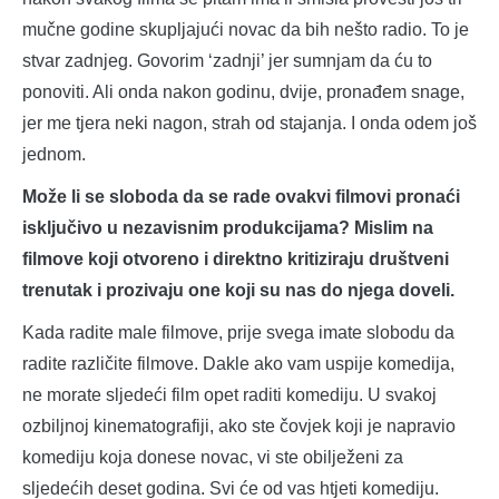
mučne godine skupljajući novac da bih nešto radio. To je
stvar zadnjeg. Govorim ‘zadnji’ jer sumnjam da ću to
ponoviti. Ali onda nakon godinu, dvije, pronađem snage,
jer me tjera neki nagon, strah od stajanja. I onda odem još
jednom.
Može li se sloboda da se rade ovakvi filmovi pronaći
isključivo u nezavisnim produkcijama? Mislim na
filmove koji otvoreno i direktno kritiziraju društveni
trenutak i prozivaju one koji su nas do njega doveli.
Kada radite male filmove, prije svega imate slobodu da
radite različite filmove. Dakle ako vam uspije komedija,
ne morate sljedeći film opet raditi komediju. U svakoj
ozbiljnoj kinematografiji, ako ste čovjek koji je napravio
komediju koja donese novac, vi ste obilježeni za
sljedećih deset godina. Svi će od vas htjeti komediju.