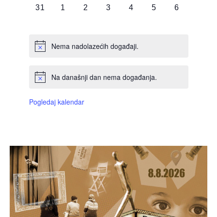
0
0
0
0
0
0
0
31
1
2
3
4
5
6
DOGAĐAJI,
DOGAĐAJI,
DOGAĐAJI,
DOGAĐAJI,
DOGAĐAJI,
DOGAĐAJI,
DOGAĐAJI
Nema nadolazećih događaji.
Na današnji dan nema događanja.
Pogledaj kalendar