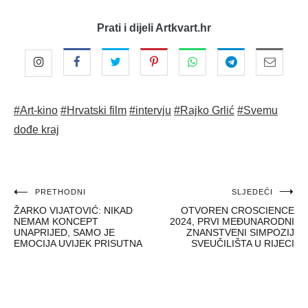
Prati i dijeli Artkvart.hr
#Art-kino
#Hrvatski film
#intervju
#Rajko Grlić
#Svemu
dođe kraj
Navigacija
PRETHODNI
SLJEDEĆI
ŽARKO VIJATOVIĆ: NIKAD
OTVOREN CROSCIENCE
objava
NEMAM KONCEPT
2024, PRVI MEĐUNARODNI
UNAPRIJED, SAMO JE
ZNANSTVENI SIMPOZIJ
EMOCIJA UVIJEK PRISUTNA
SVEUČILIŠTA U RIJECI