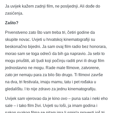
Ja uvijek kažem zadnji film, ne posljednji. Ali dođe do
zasićenja.
Zašto?
Prvenstveno zato što vam treba tri, četiri godine da
skupite novac. Uvjeti u hrvatskoj kinematografiji su
beskonačno bijedni. Ja sam ovaj film radio bez honorara,
morao sam se toga odreći da bih ga napravio. Ja sebi to
mogu priuštiti, ali ljudi koji počinju raditi prvi ili drugi film
jednostavno ne mogu. Rade male filmove, zatvorene,
zato jer nemaju para za bilo što drugo. Ti filmovi završe
na dva, tri festivala, imaju mamu, tatu i pet rođaka u
gledalištu. I to nije zdravo za jednu kinematografiju.
Uvijek sam vjerovao da je kino
ovo
– puna sala i neki eho
sale – i tako film živi. Uvjeti su loši, ja imam godina i
nakon svakog filma se pitam ima li smisla provesti još tri