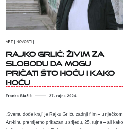
ART
|
NOVOSTI
|
Rajko Grlić: Živim za
slobodu da mogu
pričati što hoću i kako
hoću
Franka Blažić
27. rujna 2024.
„Svemu dođe kraj” je Rajku Grliću zadnji film – u riječkom
Art-kinu premijerno prikazan u srijedu, 25. rujna – ali kako