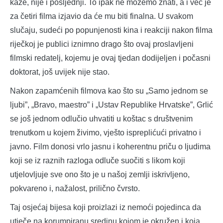
kaže, nije i posljednji. To ipak ne možemo znati, a i već je
za četiri filma izjavio da će mu biti finalna. U svakom
slučaju, sudeći po popunjenosti kina i reakciji nakon filma
riječkoj je publici iznimno drago što ovaj proslavljeni
filmski redatelj, kojemu je ovaj tjedan dodijeljen i počasni
doktorat, još uvijek nije stao.
Nakon zapamćenih filmova kao što su „Samo jednom se
ljubi”, „Bravo, maestro” i „Ustav Republike Hrvatske”, Grlić
se još jednom odlučio uhvatiti u koštac s društvenim
trenutkom u kojem živimo, vješto ispreplićući privatno i
javno. Film donosi vrlo jasnu i koherentnu priču o ljudima
koji se iz raznih razloga odluče suočiti s likom koji
utjelovljuje sve ono što je u našoj zemlji iskrivljeno,
pokvareno i, nažalost, prilično čvrsto.
Taj osjećaj bijesa koji proizlazi iz nemoći pojedinca da
utječe na korumpiranu sredinu kojom je okružen i koja