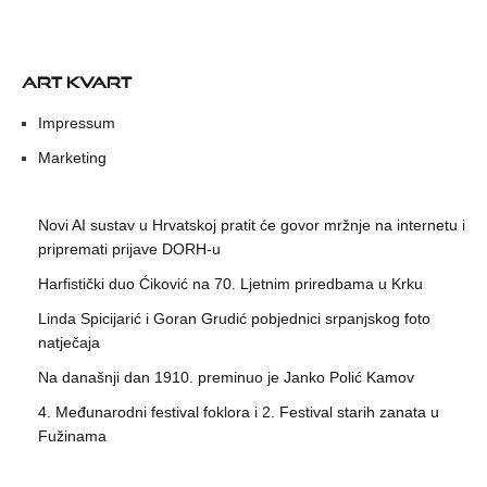
ART KVART
Impressum
Marketing
Novi AI sustav u Hrvatskoj pratit će govor mržnje na internetu i
pripremati prijave DORH-u
Harfistički duo Ćiković na 70. Ljetnim priredbama u Krku
Linda Spicijarić i Goran Grudić pobjednici srpanjskog foto
natječaja
Na današnji dan 1910. preminuo je Janko Polić Kamov
4. Međunarodni festival foklora i 2. Festival starih zanata u
Fužinama