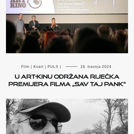
Film
|
Kvart
|
PULS
|
26. travnja 2024.
U Art-kinu održana riječka
premijera filma „Sav taj pank”