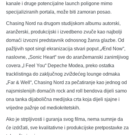
kanale i druge potencijalne launch poligone mimo
specijaliziranih portala, može biti zamoran posao.
Chasing Nord na drugom studijskom albumu autorski,
aranžerski, produkcijski i izvedbeno zvuče kao najbolji
domaći izvozni predstavnik odnosnog žanra glazbe. Od
pažljivih spot singl ekranizacija stvari poput „Ænd Now“,
naslovne, „Sonic Heart“ sve do aranžemanski zanimljivog
covera „I Feel You“ Depeche Modea, preko ostatka
tracklistinga do zaključnog zviždećeg lounge odmaka
„Far & Well“, Chasing Nord za pečatiranje kao jednog od
najsmislenijih domaćih rock and roll bendova dijeli samo
ona tanka dijabolična medijska crta koja dijeli sjajne i
vrijedne pažnje od mediokritetskih.
Ako je strpljivosti i guranja svog filma, nema sumnje da
će izdržati, sve kvalitativne i produkcijske pretpostavke za