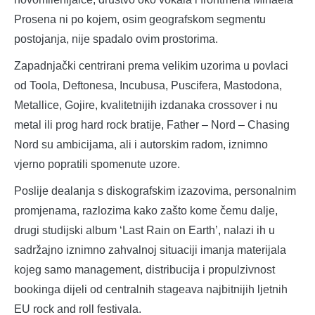
Prosena ni po kojem, osim geografskom segmentu
postojanja, nije spadalo ovim prostorima.
Zapadnjački centrirani prema velikim uzorima u povlaci
od Toola, Deftonesa, Incubusa, Puscifera, Mastodona,
Metallice, Gojire, kvalitetnijih izdanaka crossover i nu
metal ili prog hard rock bratije, Father – Nord – Chasing
Nord su ambicijama, ali i autorskim radom, iznimno
vjerno popratili spomenute uzore.
Poslije dealanja s diskografskim izazovima, personalnim
promjenama, razlozima kako zašto kome čemu dalje,
drugi studijski album ‘Last Rain on Earth’, nalazi ih u
sadržajno iznimno zahvalnoj situaciji imanja materijala
kojeg samo management, distribucija i propulzivnost
bookinga dijeli od centralnih stageava najbitnijih ljetnih
EU rock and roll festivala.