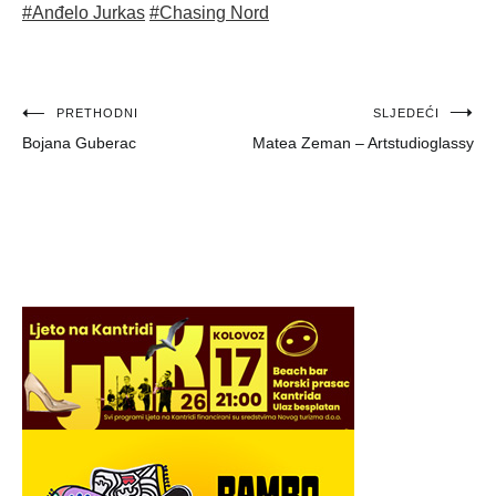
#Anđelo Jurkas
#Chasing Nord
Navigacija
PRETHODNI
SLJEDEĆI
Bojana Guberac
Matea Zeman – Artstudioglassy
objava