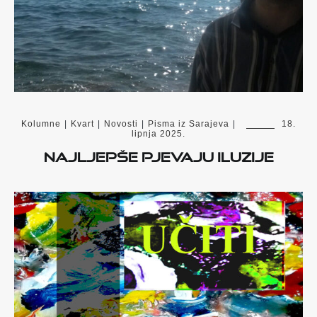
Kolumne
|
Kvart
|
Novosti
|
Pisma iz Sarajeva
|
18.
lipnja 2025.
Najljepše pjevaju iluzije