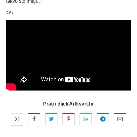
takvo što imaju.
4/5
Prati i dijeli Artkvart.hr