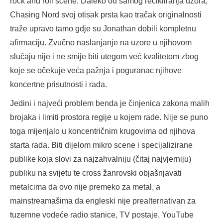
rock and roll scene. Daleko od samog recikliranja uzora,
Chasing Nord svoj otisak prsta kao tračak originalnosti
traže upravo tamo gdje su Jonathan dobili kompletnu
afirmaciju. Zvučno naslanjanje na uzore u njihovom
slučaju nije i ne smije biti utegom već kvalitetom zbog
koje se očekuje veća pažnja i poguranac njihove
koncertne prisutnosti i rada.
Jedini i najveći problem benda je činjenica zakona malih
brojaka i limiti prostora regije u kojem rade. Nije se puno
toga mijenjalo u koncentričnim krugovima od njihova
starta rada. Biti dijelom mikro scene i specijalizirane
publike koja slovi za najzahvalniju (čitaj najvjerniju)
publiku na svijetu te cross žanrovski objašnjavati
metalcima da ovo nije premeko za metal, a
mainstreamašima da engleski nije prealternativan za
tuzemne vodeće radio stanice, TV postaje, YouTube