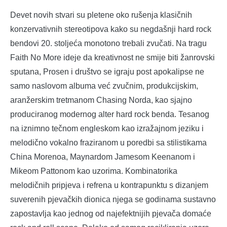
Devet novih stvari su pletene oko rušenja klasičnih
konzervativnih stereotipova kako su negdašnji hard rock
bendovi 20. stoljeća monotono trebali zvučati. Na tragu
Faith No More ideje da kreativnost ne smije biti žanrovski
sputana, Prosen i društvo se igraju post apokalipse ne
samo naslovom albuma već zvučnim, produkcijskim,
aranžerskim tretmanom Chasing Norda, kao sjajno
produciranog modernog alter hard rock benda. Tesanog
na iznimno tečnom engleskom kao izražajnom jeziku i
melodično vokalno fraziranom u poredbi sa stilistikama
China Morenoa, Maynardom Jamesom Keenanom i
Mikeom Pattonom kao uzorima. Kombinatorika
melodičnih pripjeva i refrena u kontrapunktu s dizanjem
suverenih pjevačkih dionica njega se godinama sustavno
zapostavlja kao jednog od najefektnijih pjevača domaće