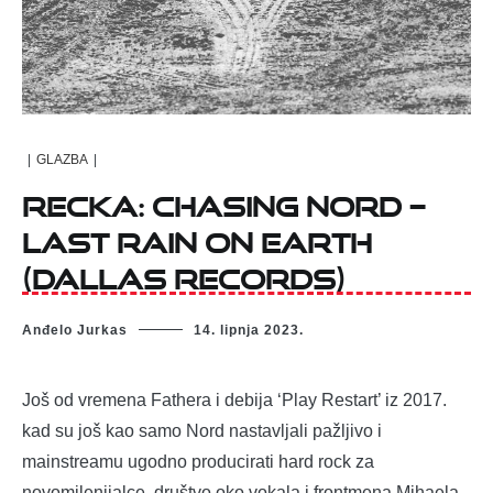
|
GLAZBA
|
RECKA:
CHASING NORD –
Last Rain On Earth
(Dallas Records)
Anđelo Jurkas
14. lipnja 2023.
Još od vremena Fathera i debija ‘Play Restart’ iz 2017.
kad su još kao samo Nord nastavljali pažljivo i
mainstreamu ugodno producirati hard rock za
novomilenijalce, društvo oko vokala i frontmena Mihaela