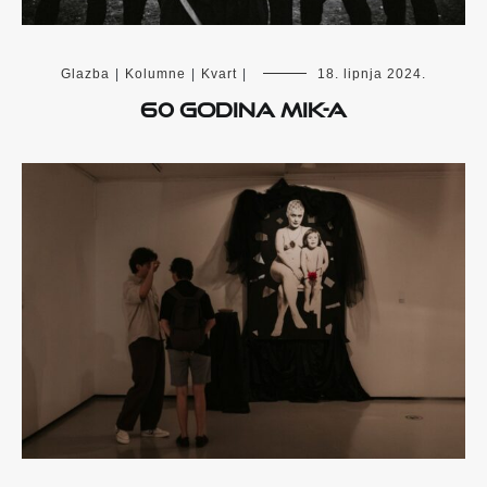
Glazba
|
Kolumne
|
Kvart
|
18. lipnja 2024.
60 GODINA MIK-a