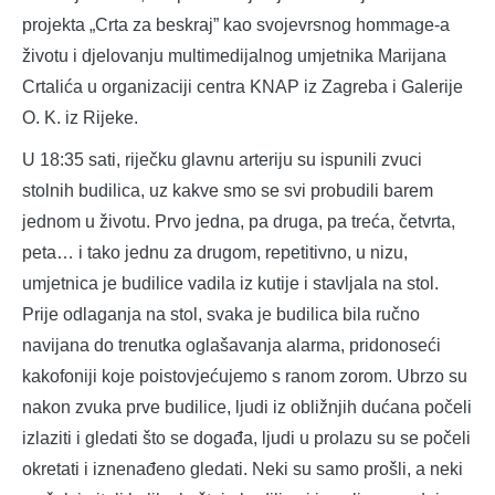
projekta „Crta za beskraj” kao svojevrsnog hommage-a
životu i djelovanju multimedijalnog umjetnika Marijana
Crtalića u organizaciji centra KNAP iz Zagreba i Galerije
O. K. iz Rijeke.
U 18:35 sati, riječku glavnu arteriju su ispunili zvuci
stolnih budilica, uz kakve smo se svi probudili barem
jednom u životu. Prvo jedna, pa druga, pa treća, četvrta,
peta… i tako jednu za drugom, repetitivno, u nizu,
umjetnica je budilice vadila iz kutije i stavljala na stol.
Prije odlaganja na stol, svaka je budilica bila ručno
navijana do trenutka oglašavanja alarma, pridonoseći
kakofoniji koje poistovjećujemo s ranom zorom. Ubrzo su
nakon zvuka prve budilice, ljudi iz obližnjih dućana počeli
izlaziti i gledati što se događa, ljudi u prolazu su se počeli
okretati i iznenađeno gledati. Neki su samo prošli, a neki