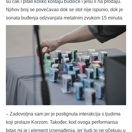
su čak i pitali koliko koštaju budilice i jesu li na prodaju.
Njihov broj se povećavao dok se stol nije ispunio, dok je
sonata buđenja odzvanjala metalnim zvukom 15 minuta.
– Zadovoljna sam jer je postignuta interakcija s ljudima
koji prolaze Korzom. Također, kod ovoga performansa
bitan mi je i element iznenađenja, jer ljudi to ne očekuju u