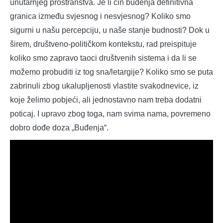
unutarnjeg prostranstva. Je li čin buđenja definitivna
granica između svjesnog i nesvjesnog? Koliko smo
sigurni u našu percepciju, u naše stanje budnosti? Dok u
širem, društveno-političkom kontekstu, rad preispituje
koliko smo zapravo taoci društvenih sistema i da li se
možemo probuditi iz tog sna/letargije? Koliko smo se puta
zabrinuli zbog ukalupljenosti vlastite svakodnevice, iz
koje želimo pobjeći, ali jednostavno nam treba dodatni
poticaj. I upravo zbog toga, nam svima nama, povremeno
dobro dođe doza „Buđenja“.