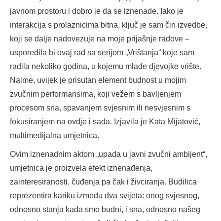
javnom prostoru i dobro je da se iznenade. Iako je
interakcija s prolaznicima bitna, ključ je sam čin izvedbe,
koji se dalje nadovezuje na moje prijašnje radove –
usporedila bi ovaj rad sa serijom „Vrištanja“ koje sam
radila nekoliko godina, u kojemu mlade djevojke vrište.
Naime, uvijek je prisutan element budnost u mojim
zvučnim performansima, koji vežem s bavljenjem
procesom sna, spavanjem svjesnim ili nesvjesnim s
fokusiranjem na ovdje i sada. Izjavila je Kata Mijatović,
multimedijalna umjetnica.
Ovim iznenadnim aktom „upada u javni zvučni ambijent“,
umjetnica je proizvela efekt iznenađenja,
zainteresiranosti, čuđenja pa čak i živciranja. Budilica
reprezentira kariku između dva svijeta: onog svjesnog,
odnosno stanja kada smo budni, i sna, odnosno našeg