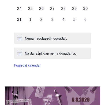
DOGAĐAJI,
DOGAĐAJI,
DOGAĐAJI,
DOGAĐAJI,
DOGAĐAJI,
DOGAĐAJI,
DOGAĐAJI
0
0
0
0
0
0
0
24
25
26
27
28
29
30
DOGAĐAJI,
DOGAĐAJI,
DOGAĐAJI,
DOGAĐAJI,
DOGAĐAJI,
DOGAĐAJI,
DOGAĐAJI
0
0
0
0
0
0
0
31
1
2
3
4
5
6
DOGAĐAJI,
DOGAĐAJI,
DOGAĐAJI,
DOGAĐAJI,
DOGAĐAJI,
DOGAĐAJI,
DOGAĐAJI
Nema nadolazećih događaji.
Na današnji dan nema događanja.
Pogledaj kalendar