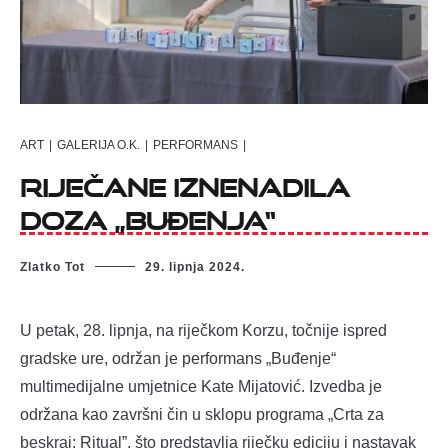
ART
|
GALERIJA O.K.
|
PERFORMANS
|
Riječane iznenadila
doza „Buđenja“
Zlatko Tot
29. lipnja 2024.
U petak, 28. lipnja, na riječkom Korzu, točnije ispred
gradske ure, održan je performans „Buđenje“
multimedijalne umjetnice Kate Mijatović. Izvedba je
održana kao završni čin u sklopu programa „Crta za
beskraj: Ritual”, što predstavlja riječku ediciju i nastavak