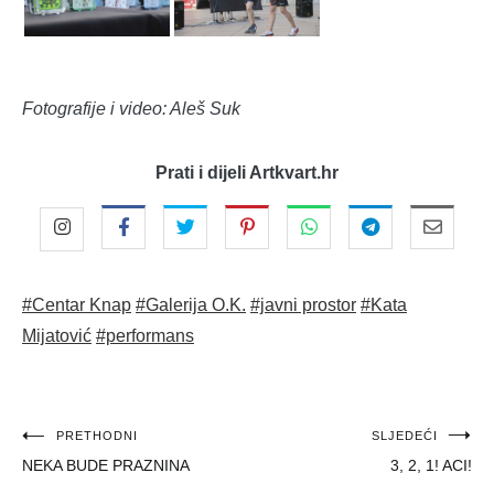
Fotografije i video: Aleš Suk
Prati i dijeli Artkvart.hr
#Centar Knap
#Galerija O.K.
#javni prostor
#Kata
Mijatović
#performans
Navigacija
PRETHODNI
SLJEDEĆI
NEKA BUDE PRAZNINA
3, 2, 1! ACI!
objava