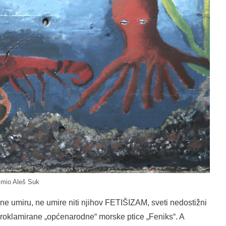
imio Aleš Suk
ne umiru, ne umire niti njihov FETIŠIZAM, sveti nedostižni
 proklamirane „općenarodne“ morske ptice „Feniks“. A