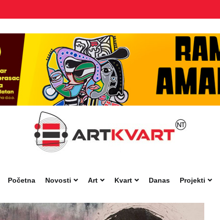
Početna
Novosti
Art
Kvart
Danas
Projekti