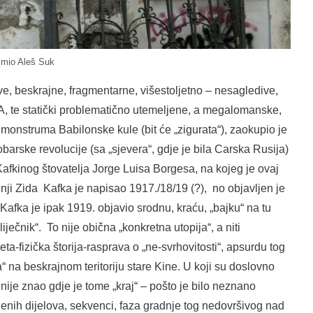
imio Aleš Suk
, beskrajne, fragmentarne, višestoljetno – nesagledive,
 statički problematično utemeljene, a megalomanske,
nstruma Babilonske kule (bit će „zigurata“), zaokupio je
ktobarske revolucije (sa „sjevera“, gdje je bila Carska Rusija)
 Kafkinog štovatelja Jorge Luisa Borgesa, na kojeg je ovaj
dnji Zida Kafka je napisao 1917./18/19 (?), no objavljen je
fka je ipak 1919. objavio srodnu, kraću, „bajku“ na tu
iječnik“. To nije obična „konkretna utopija“, a niti
eta-fizička štorija-rasprava o „ne-svrhovitosti“, apsurdu tog
na beskrajnom teritoriju stare Kine. U koji su doslovno
 nije znao gdje je tome „kraj“ – pošto je bilo neznano
ih dijelova, sekvenci, faza gradnje tog nedovršivog nad