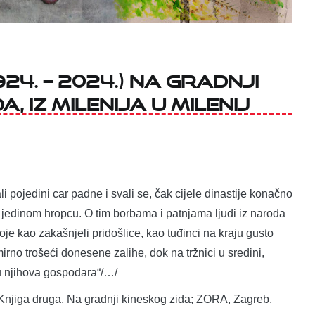
924. – 2024.) NA GRADNJI
, IZ MILENIJA U MILENIJ
i pojedini car padne i svali se, čak cijele dinastije konačno
jedinom hropcu. O tim borbama i patnjama ljudi iz naroda
oje kao zakašnjeli pridošlice, kao tuđinci na kraju gusto
mirno trošeći donesene zalihe, dok na tržnici u sredini,
u njihova gospodara“/…/
Knjiga druga, Na gradnji kineskog zida; ZORA, Zagreb,