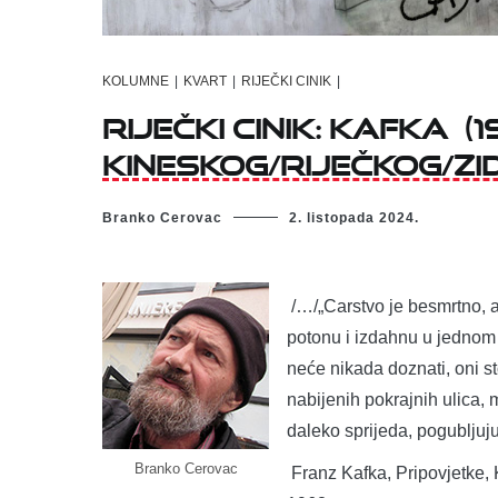
KOLUMNE
|
KVART
|
RIJEČKI CINIK
|
RIJEČKI CINIK: KAFKA (1
KINESKOG/RIJEČKOG/ZIDA
Branko Cerovac
2. listopada 2024.
/…/„Carstvo je besmrtno, al
potonu i izdahnu u jednom 
neće nikada doznati, oni st
nabijenih pokrajnih ulica, 
daleko sprijeda, pogubljuj
Branko Cerovac
Franz Kafka, Pripovjetke, 