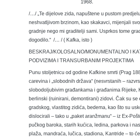
1968.
/…/ „Te dijelove zida, napuštene u pustom predjelu,
neshvatljivom brzinom, kao skakavci, mijenjali sv
gradnje nego mi graditelji sami. Usprkos tome grad
dogodilo.“ /… / ( Kafka, isto )
BESKRAJ/KOLOSALNO/MONUMENTALNO I KA
PODVIZIMA I TRANSURBANIM PROJEKTIMA
Punu stoljetnicu od godine Kafkine smrti (Prag 18
carevina i „slobodnih država“ (nesvrstanih – razvrs
slobodoljubivim građankama i građanima Rijeke, Kva
berlinski (ruinirani, demontirani) zidovi. Čak su se
gradskog, vlastitog zidića, bedema, kao što su usko
dislocirali – tako u „paket aranžmanu“ – iz Ex-Pošt
pučkog baroka, starih kućica, ledina, parkova i na
plaža, mandraća, lučica, stadiona, Kantride – to ćem