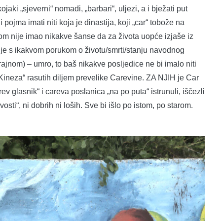
aki „sjeverni“ nomadi, „barbari“, uljezi, a i bježati put
pojma imati niti koja je dinastija, koji „car“ tobože na
kom nije imao nikakve šanse da za života uopće izjaše iz
je s ikakvom porukom o životu/smrti/stanju navodnog
nom) – umro, to baš nikakve posljedice ne bi imalo niti
 „Kineza“ rasutih diljem prevelike Carevine. ZA NJIH je Car
v glasnik“ i careva poslanica „na po puta“ istrunuli, iščezli
vosti“, ni dobrih ni loših. Sve bi išlo po istom, po starom.