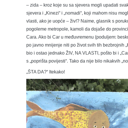
– zida – kroz koje su sa sjevera mogli upadati svakoj
sjevera i „Kinezi“ i „nomadi“, koji mahom nisu mogli 
vlasti, ako je uopće – živ!? Naime, glasnik s poru
pogoleme metropole, kamoli da dojaše do provinci
Cara. Ako bi Car u međuvremenu (poduljem: beskraj
po javno mnijenje niti po život svih tih bezbrojnih
bio i ostao jednako ŽIV, NA VLASTI, pošto bi i „Care
s „poprišta povijesti“. Tako da nije bilo nikakvih „no
„ŠTA DA?“ Itekako!