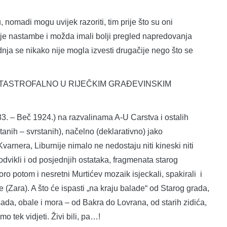
 nomadi mogu uvijek razoriti, tim prije što su oni
oje nastambe i možda imali bolji pregled napredovanja
nja se nikako nije mogla izvesti drugačije nego što se
TASTROFALNO U RIJEČKIM GRAĐEVINSKIM
83. – Beč 1924.) na razvalinama A-U Carstva i ostalih
tanih – svrstanih), načelno (deklarativno) jako
rnera, Liburnije nimalo ne nedostaju niti kineski niti
 odvikli i od posjednjih ostataka, fragmenata starog
ro potom i nesretni Murtićev mozaik isjeckali, spakirali i
e (Zara). A što će ispasti „na kraju balade“ od Starog grada,
sada, obale i mora – od Bakra do Lovrana, od starih zidića,
o tek vidjeti. Živi bili, pa…!