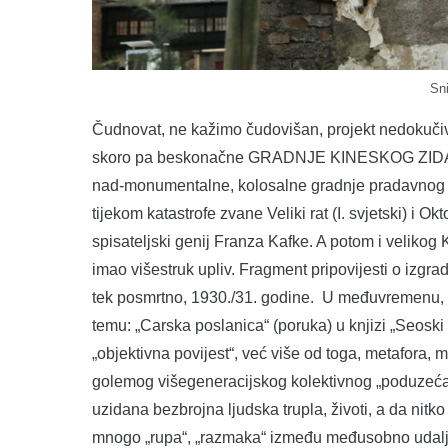
Sn
Čudnovat, ne kažimo čudovišan, projekt nedokučive
skoro pa beskonačne GRADNJE KINESKOG ZIDA, te
nad-monumentalne, kolosalne gradnje pradavnog mo
tijekom katastrofe zvane Veliki rat (I. svjetski) i O
spisateljski genij Franza Kafke. A potom i velikog
imao višestruk upliv. Fragment pripovijesti o izgra
tek posmrtno, 1930./31. godine. U međuvremenu, Ka
temu: „Carska poslanica“ (poruka) u knjizi „Seoski l
„objektivna povijest“, već više od toga, metafora, m
golemog višegeneracijskog kolektivnog „poduzeća“ 
uzidana bezbrojna ljudska trupla, životi, a da nitko
mnogo „rupa“, „razmaka“ između međusobno udaljen