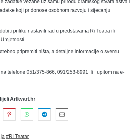
ne zadatke vezane uz samu prirodu dramskog stvaralaštva i
adatke koji pridonose osobnom razvoju i stjecanju
biti priliku nastaviti rad u predstavama Ri Teatra ili
 Umjetnosti.
potrebno pripremiti ništa, a detaljne informacije o svemu
i na telefone 051/375-866, 091/253-8991 ili upitom na e-
dijeli Artkvart.hr
ija
#Ri Teatar