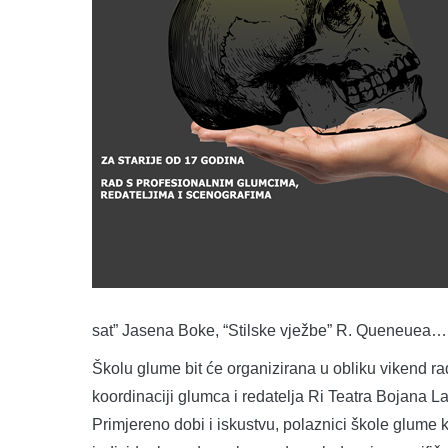
sat” Jasena Boke, “Stilske vježbe” R. Queneuea…
Školu glume bit će organizirana u obliku vikend radi
koordinaciji glumca i redatelja Ri Teatra Bojana L
Primjereno dobi i iskustvu, polaznici škole glume kr