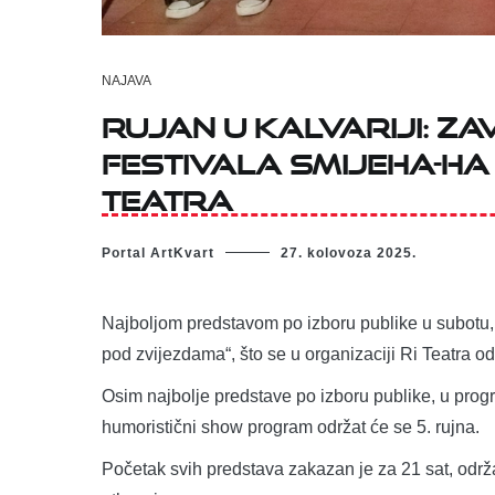
NAJAVA
RUJAN U KALVARIJI: ZA
FESTIVALA SMIJEHA-HA I
TEATRA
Portal ArtKvart
27. kolovoza 2025.
Najboljom predstavom po izboru publike u subotu, 6.
pod zvijezdama“, što se u organizaciji Ri Teatra od
Osim najbolje predstave po izboru publike, u prog
humoristični show program održat će se 5. rujna.
Početak svih predstava zakazan je za 21 sat, održa