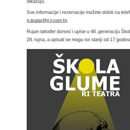
otkazuju.
Sve informacije i rezervacije možete dobiti na tel
ri.teatar@ri.t-com.hr
.
Rujan također donosi i upise u 48. generaciju Škole
28. rujna, a upisati se mogu svi stariji od 17 godina