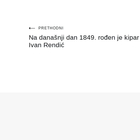
Navigacija
PRETHODNI
Na današnji dan 1849. rođen je kipar
objava
Ivan Rendić