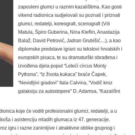
zaposleni glumci u raznim kazalištima. Kao gosti
vikend radionica sudjelovali su poznati i priznati
glumci, redatelji, koreografi, scenografi (Vili
Matula, Špiro Guberina, Nina Kleflin, Anastazija
Balaž, David Petrović, Jadran Grubišić…), a kao
diplomske predstave igrani su tekstovi hrvatskih i
europskih pisaca, te su dramaturški obrađena i
izvođena djela poput “Leteći circus Monty
Pythona”, “Iz života kukaca” braće Čapek,
“Nevidljivi gradovi” Itala Calvina, “Vodič kroz
galaksiju za autostopere” D. Adamsa, “Kazališni
onica koje će voditi profesionalni glumci, redatelji, a u
akoša i asistenciju mladih glumaca iz 47. generacije.
oz igru i razne zanimljive i atraktivne oblike grupnog i