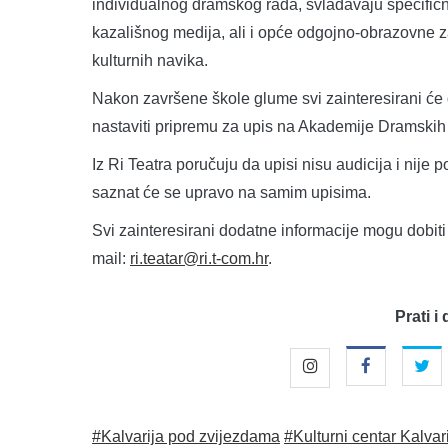
individualnog dramskog rada, svladavaju specifič
kazališnog medija, ali i opće odgojno-obrazovne z
kulturnih navika.
Nakon završene škole glume svi zainteresirani će do
nastaviti pripremu za upis na Akademije Dramskih
Iz Ri Teatra poručuju da upisi nisu audicija i nije 
saznat će se upravo na samim upisima.
Svi zainteresirani dodatne informacije mogu dobit
mail:
ri.teatar@ri.t-com.hr
.
Prati i 
#Kalvarija pod zvijezdama
#Kulturni centar Kalvar