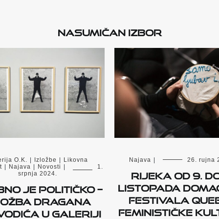
Nasumičan izbor
rija O.K.
|
Izložbe
|
Likovna
Najava
|
26. rujna 
t
|
Najava
|
Novosti
|
1.
Rijeka od 9. do 
srpnja 2024.
listopada domać
no je političko –
Festivala quee
ložba Dragana
feminističke ku
odića u Galeriji