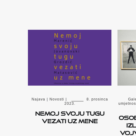
Najava
|
Novosti
|
8. prosinca
Gale
2023.
umjetnos
Nemoj svoju tugu
Osob
vezati uz mene
iz
Vojv