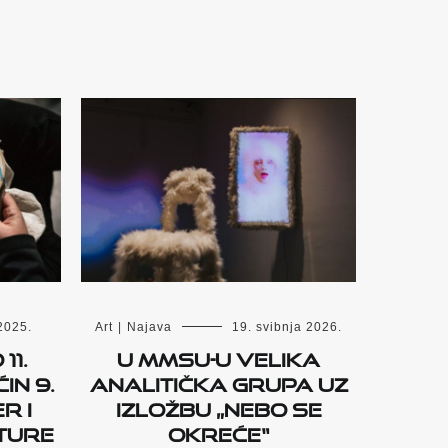
2025.
Art
|
Najava
19. svibnja 2026.
11.
U MMSU-u Velika
in 9.
analitička grupa uz
r i
izložbu „Nebo se
lture
okreće“