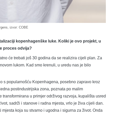
rgens, izvor: COBE
talizaciji kopenhagenške luke. Koliki je ovo projekt, u
e proces odvija?
tno će trebati još 30 godina da se realizira cijeli plan. Za
s novom lukom. Kad smo krenuli, u uredu nas je bilo
meno s popularnošću Kopenhagena, posebno zapravo kroz
 jedna postindustrijska zona, poznata po malim
e transformirana u primjer održivog razvoja, kupališta usred
ot, sadrži i stanove i radna mjesta, vrlo je živa cijeli dan.
iti mjesta koja su stvarno i ugodna i sigurna za život. Onda