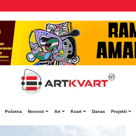
Početna
Novosti
Art
Kvart
Danas
Projekti