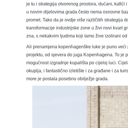
je tu i strategija otvorenog prostora, dućani, kafići i
u novim dijelovima grada često nema osnovne baze
promet. Tako da je ovdje više različitih strategija d
transformacije industrijske zone u živi novi kvart 
zna, s nekakvim ljudima koji tamo žive izolirani od
Ali prenamjena kopenhagenške luke je puno veći
projektu, od sjevera do juga Kopenhagena. To je p
mogućnost izgradnje kupališta po cijeloj luci. Cije
okuplja, i fantastično izletište i za građane i za tu
more je postala posebno obilježje grada.