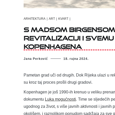
ARHITEKTURA
|
ART
|
KVART
|
S Madsom Birgensom
revitalizaciji i svem
Kopenhagena
Jana Perković
18. rujna 2024.
Pametan grad uči od drugih. Dok Rijeka ulazi u re
su kroz taj proces prošli drugi gradovi.
Kopenhagen je još 1990-ih krenuo u veliku prenam
dokumentu
Luka mogućnosti
. Time se sljedećih 
ugodnog za život, s više javnih aktivnosti i javnih
okolišem, i raznolikom ponudom sadržaja za sve 