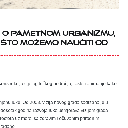
 o pametnom urbanizmu,
u što možemo naučiti od
konstrukciju cijelog lučkog područja, raste zanimanje kako
jenu luke. Od 2008. vizija novog grada sadržana je u
pedesetak godina razvoja luke usmjerava vizijom grada
 prostora uz more, sa zdravim i očuvanim prirodnim
građane.