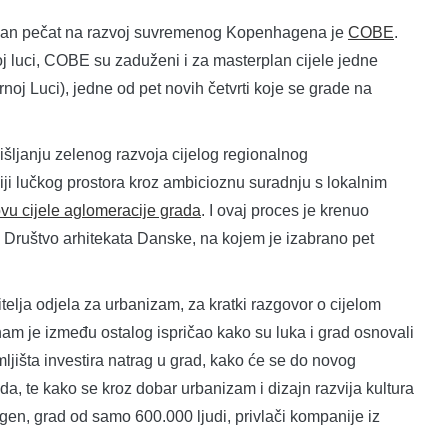
nažan pečat na razvoj suvremenog Kopenhagena je
COBE
.
oj luci, COBE su zaduženi i za masterplan cijele jedne
noj Luci), jedne od pet novih četvrti koje se grade na
išljanju zelenog razvoja cijelog regionalnog
ji lučkog prostora kroz ambicioznu suradnju s lokalnim
vu cijele aglomeracije grada
. I ovaj proces je krenuo
lo Društvo arhitekata Danske, na kojem je izabrano pet
lja odjela za urbanizam, za kratki razgovor o cijelom
 je između ostalog ispričao kako su luka i grad osnovali
ljišta investira natrag u grad, kako će se do novog
da, te kako se kroz dobar urbanizam i dizajn razvija kultura
gen, grad od samo 600.000 ljudi, privlači kompanije iz