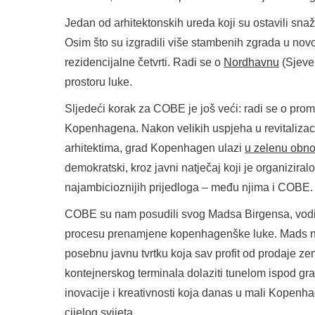
Jedan od arhitektonskih ureda koji su ostavili s
Osim što su izgradili više stambenih zgrada u nov
rezidencijalne četvrti. Radi se o
Nordhavnu
(Sjever
prostoru luke.
Sljedeći korak za COBE je još veći: radi se o prom
Kopenhagena. Nakon velikih uspjeha u revitalizaci
arhitektima, grad Kopenhagen ulazi
u zelenu obno
demokratski, kroz javni natječaj koji je organizira
najambicioznijih prijedloga – među njima i COBE.
COBE su nam posudili svog Madsa Birgensa, vodite
procesu prenamjene kopenhagenške luke. Mads nam
posebnu javnu tvrtku koja sav profit od prodaje zem
kontejnerskog terminala dolaziti tunelom ispod gra
inovacije i kreativnosti koja danas u mali Kopenha
cijelog svijeta.