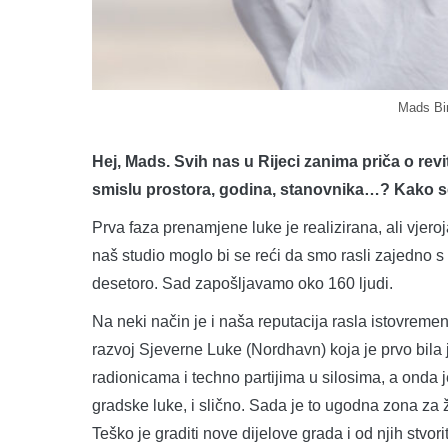
Mads Bi
Hej, Mads. Svih nas u Rijeci zanima priča o revi
smislu prostora, godina, stanovnika…? Kako s
Prva faza prenamjene luke je realizirana, ali vjeroja
naš studio moglo bi se reći da smo rasli zajedno 
desetoro. Sad zapošljavamo oko 160 ljudi.
Na neki način je i naša reputacija rasla istovre
razvoj Sjeverne Luke (Nordhavn) koja je prvo bila
radionicama i techno partijima u silosima, a onda j
gradske luke, i slično. Sada je to ugodna zona za živ
Teško je graditi nove dijelove grada i od njih stvor