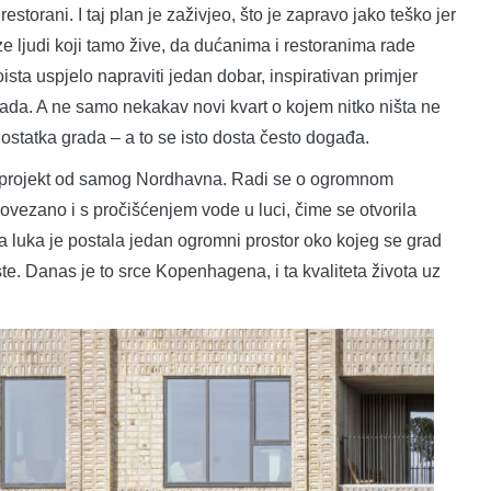
 restorani. I taj plan je zaživjeo, što je zapravo jako teško jer
 ljudi koji tamo žive, da dućanima i restoranima rade
oista uspjelo napraviti jedan dobar, inspirativan primjer
grada. A ne samo nekakav novi kvart o kojem nitko ništa ne
 ostatka grada – a to se isto dosta često događa.
 projekt od samog Nordhavna. Radi se o ogromnom
ovezano i s pročišćenjem vode u luci, čime se otvorila
la luka je postala jedan ogromni prostor oko kojeg se grad
riste. Danas je to srce Kopenhagena, i ta kvaliteta života uz