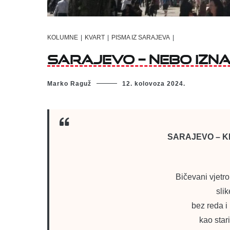
KOLUMNE
|
KVART
|
PISMA IZ SARAJEVA
|
Sarajevo – nebo izn
Marko Raguž
12. kolovoza 2024.
SARAJEVO – K
Bičevani vjetr
sli
bez reda i 
kao stari