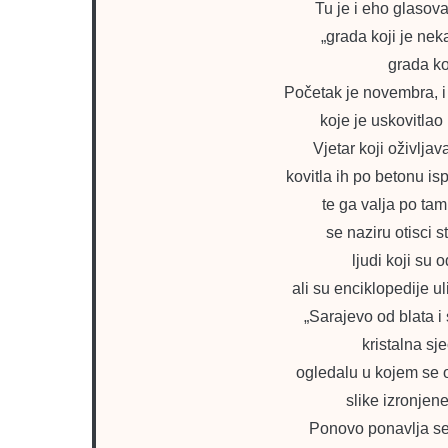
Tu je i eho glasov
„grada koji je nek
grada ko
Početak je novembra, i
koje je uskovitlao
Vjetar koji oživlja
kovitla ih po betonu is
te ga valja po ta
se naziru otisci 
ljudi koji su 
ali su enciklopedije u
„Sarajevo od blata i
kristalna sj
ogledalu u kojem se o
slike izronjen
Ponovo ponavlja se