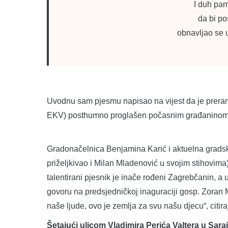
I duh pam
da bi po
obnavljao se u
Uvodnu sam pjesmu napisao na vijest da je prera
EKV) posthumno proglašen počasnim građaninom
Gradonačelnica Benjamina Karić i aktuelna gradsk
priželjkivao i Milan Mladenović u svojim stihovima)
talentirani pjesnik je inače rođeni Zagrebčanin, a
govoru na predsjedničkoj inaguraciji gosp. Zoran M
naše ljude, ovo je zemlja za svu našu djecu“, citi
Šetajući ulicom Vladimira Perića Valtera u Sara