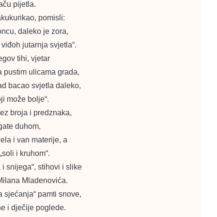
ču pijetla.
kukurikao, pomisli:
oncu, daleko je zora,
viđoh jutarnja svjetla“.
gov tihi, vjetar
la pustim ulicama grada,
ad bacao svjetla daleko,
ji može bolje“.
bez broja i predznaka,
ogate duhom,
ijela i van materije, a
„soli i kruhom“.
i snijega“, stihovi i slike
 Milana Mladenovića.
a sjećanja“ pamti snove,
e i dječije poglede.