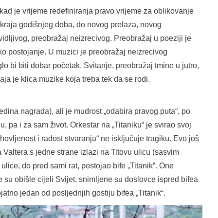
kad je vrijeme redefiniranja pravo vrijeme za oblikovanje
 kraja godišnjeg doba, do novog prelaza, novog
idljivog, preobražaj neizrecivog. Preobražaj u poeziji je
čko postojanje. U muzici je preobražaj neizrecivog
 bi biti dobar početak. Svitanje, preobražaj tmine u jutro,
aja je klica muzike koja treba tek da se rodi.
edina nagrada), ali je mudrost „odabira pravog puta“, po
, pa i za sam život. Orkestar na „Titaniku“ je svirao svoj
ovljenost i radost stvaranja“ ne isključuje tragiku. Evo još
Valtera s jedne strane izlazi na Titovu ulicu (sasvim
 ulice, do pred sami rat, postojao bife „Titanik“. One
 su obišle cijeli Svijet, snimljene su doslovce ispred bifea
ojatno jedan od posljednjih gostiju bifea „Titanik“.