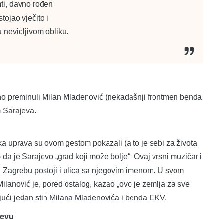
ti, davno rođen
stojao vječito i
 nevidljivom obliku.
no preminuli Milan Mladenović (nekadašnji frontmen benda
 Sarajeva.
a uprava su ovom gestom pokazali (a to je sebi za života
 da je Sarajevo „grad koji može bolje“. Ovaj vrsni muzičar i
 u Zagrebu postoji i ulica sa njegovim imenom. U svom
ilanović je, pored ostalog, kazao „ovo je zemlja za sve
rajući jedan stih Milana Mladenovića i benda EKV.
jevu