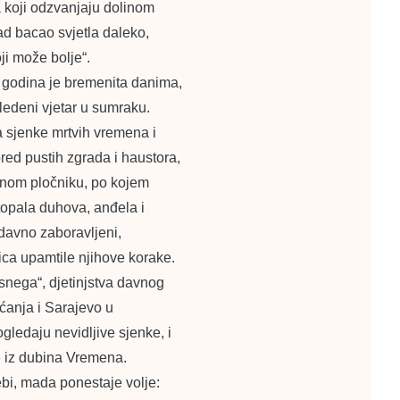
a koji odzvanjaju dolinom
ad bacao svjetla daleko,
ji može bolje“.
 godina je bremenita danima,
 ledeni vjetar u sumraku.
va sjenke mrtvih vremena i
pred pustih zgrada i haustora,
mnom pločniku, po kojem
stopala duhova, anđela i
odavno zaboravljeni,
lica upamtile njihove korake.
 snega“, djetinjstva davnog
ećanja i Sarajevo u
gledaju nevidljive sjenke, i
e iz dubina Vremena.
bi, mada ponestaje volje: