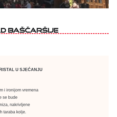
ad Baščaršije
RISTAL U SJEĆANJU
om i ironijom vremena
ke se bude
niza, nakrivljene
h taraba kolje.