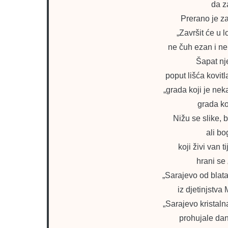
da za
Prerano je za
„Završit će u l
ne čuh ezan i ne 
Šapat nje
poput lišća kovit
„grada koji je nek
grada ko
Nižu se slike, 
ali b
koji živi van t
hrani se 
„Sarajevo od blata 
iz djetinjstva
„Sarajevo kristaln
prohujale dan