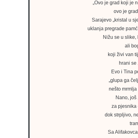
„Ovo je grad koji je 
ovo je grad
Sarajevo „kristal u sj
uklanja pregrade pamć
Nižu se u slike,
ali b
koji živi van t
hrani se 
Evo i Tina 
„glupa ga čel
nešto mrmlja
Nano, još 
za pjesnika
dok strpljivo, 
tra
Sa Alifakovca