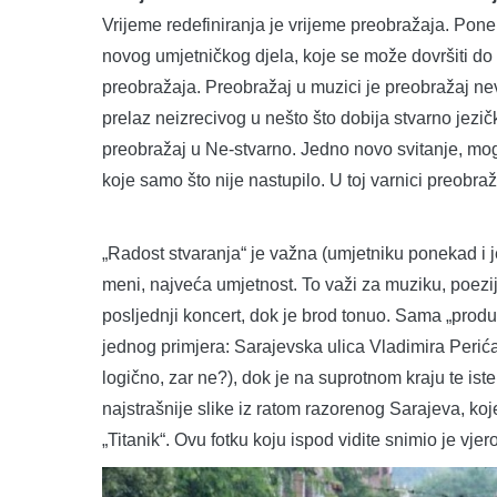
Vrijeme redefiniranja je vrijeme preobražaja. Pone
novog umjetničkog djela, koje se može dovršiti do
preobražaja. Preobražaj u muzici je preobražaj nev
prelaz neizrecivog u nešto što dobija stvarno jezi
preobražaj u Ne-stvarno. Jedno novo svitanje, moglo
koje samo što nije nastupilo. U toj varnici preobraž
„Radost stvaranja“ je važna (umjetniku ponekad i j
meni, najveća umjetnost. To važi za muziku, poeziju
posljednji koncert, dok je brod tonuo. Sama „produh
jednog primjera: Sarajevska ulica Vladimira Perića 
logično, zar ne?), dok je na suprotnom kraju te iste
najstrašnije slike iz ratom razorenog Sarajeva, koje
„Titanik“. Ovu fotku koju ispod vidite snimio je vjer