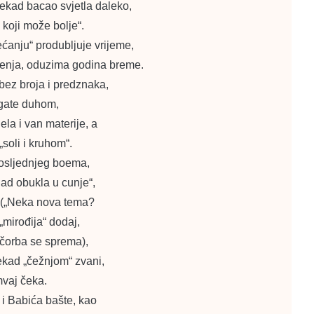
nekad bacao svjetla daleko,
 koji može bolje“.
ećanju“ produbljuje vrijeme,
enja, oduzima godina breme.
 bez broja i predznaka,
ogate duhom,
ijela i van materije, a
„soli i kruhom“.
posljednjeg boema,
jad obukla u cunje“,
 („Neka nova tema?
„mirođija“ dodaj,
 čorba se sprema),
nekad „čežnjom“ zvani,
mvaj čeka.
 i Babića bašte, kao