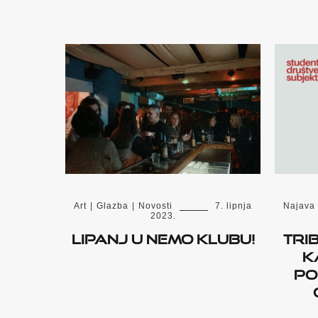
Art
|
Glazba
|
Novosti
7. lipnja
Najava
2023.
Lipanj u Nemo Klubu!
Tri
k
po