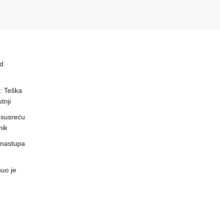
ed
a: Teška
tnji
 susreću
nik
 nastupa
uo je