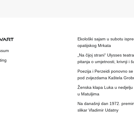
KVART
Ekološki sajam u subotu ispr
opatijskog Mrkata
ssum
„Na čijoj strani“ Ulysses teatr
ting
pitanja o umjetnosti, krivnji i šu
Poezija i Perzeidi ponovno se
pod zvijezdama Kaštela Grob
Ženska klapa Luka u nedjelju
u Matuljima
Na današnji dan 1972. premin
slikar Vladimir Udatny