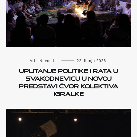
Art
|
Novosti
|
22. lipnja 2026.
Uplitanje politike i rata u
svakodnevicu u novoj
predstavi Čvor Kolektiva
Igralke