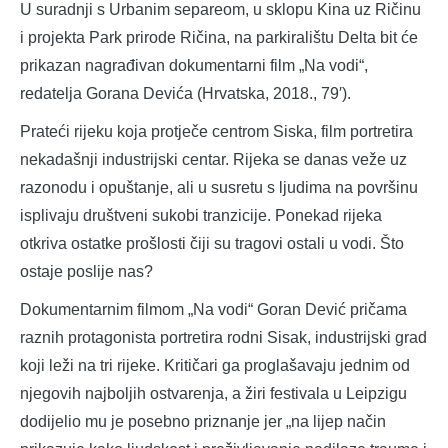
U suradnji s Urbanim separeom, u sklopu Kina uz Ričinu
i projekta Park prirode Ričina, na parkiralištu Delta bit će
prikazan nagrađivan dokumentarni film „Na vodi“,
redatelja Gorana Devića (Hrvatska, 2018., 79′).
Prateći rijeku koja protječe centrom Siska, film portretira
nekadašnji industrijski centar. Rijeka se danas veže uz
razonodu i opuštanje, ali u susretu s ljudima na površinu
isplivaju društveni sukobi tranzicije. Ponekad rijeka
otkriva ostatke prošlosti čiji su tragovi ostali u vodi. Što
ostaje poslije nas?
Dokumentarnim filmom „Na vodi“ Goran Dević pričama
raznih protagonista portretira rodni Sisak, industrijski grad
koji leži na tri rijeke. Kritičari ga proglašavaju jednim od
njegovih najboljih ostvarenja, a žiri festivala u Leipzigu
dodijelio mu je posebno priznanje jer „na lijep način