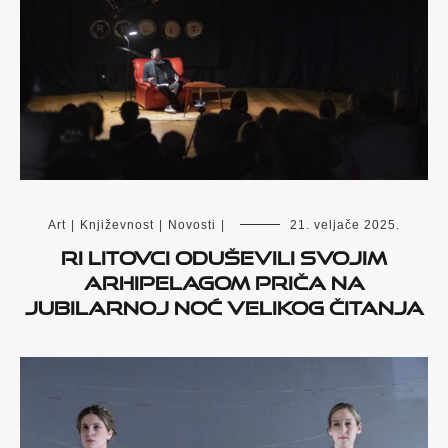
Art
|
Književnost
|
Novosti
|
21. veljače 2025.
Ri Litovci oduševili svojim
arhipelagom priča na
jubilarnoj Noć velikog čitanja