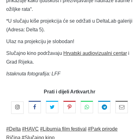
prikazuje kako ljudskost i preživljavanje nadilaze traume i
ožiljke rata“.
*U slučaju kiše projekcija će se održati u DeltaLab galeriji
(Adresa: Delta 5).
Ulaz na projekciju je slobodan!
Slučajno kino podržavaju
Hrvatski audiovizualni centar
i
Grad Rijeka.
Istaknuta fotografija: LFF
Prati i dijeli Artkvart.hr
#Delta
#HAVC
#Liburnia film festival
#Park prirode
Ričina
#Slučajno kino