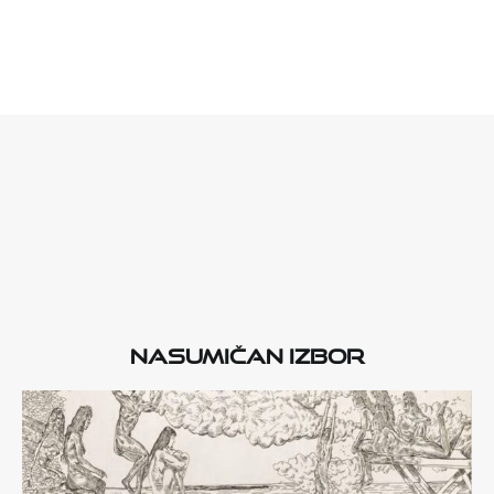
Nasumičan izbor