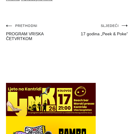
Navigacija
PRETHODNI
SLJEDEĆI
PROGRAM VRISKA
17 godina „Peek & Poke“
objava
ČETVRTKOM