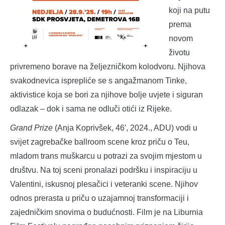
koji na putu
prema
novom
životu
privremeno borave na željezničkom kolodvoru. Njihova
svakodnevica isprepliće se s angažmanom Tinke,
aktivistice koja se bori za njihove bolje uvjete i siguran
odlazak – dok i sama ne odluči otići iz Rijeke.
Grand Prize
(Anja Koprivšek, 46′, 2024., ADU) vodi u
svijet zagrebačke ballroom scene kroz priču o Teu,
mladom trans muškarcu u potrazi za svojim mjestom u
društvu. Na toj sceni pronalazi podršku i inspiraciju u
Valentini, iskusnoj plesačici i veteranki scene. Njihov
odnos prerasta u priču o uzajamnoj transformaciji i
zajedničkim snovima o budućnosti. Film je na Liburnia