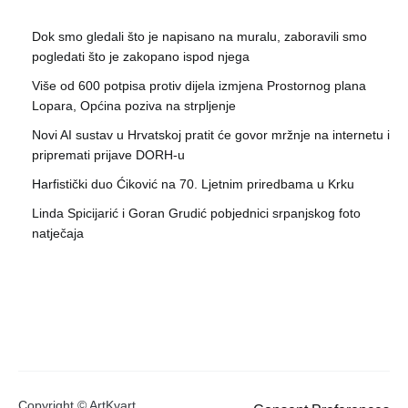
Dok smo gledali što je napisano na muralu, zaboravili smo
pogledati što je zakopano ispod njega
Više od 600 potpisa protiv dijela izmjena Prostornog plana
Lopara, Općina poziva na strpljenje
Novi AI sustav u Hrvatskoj pratit će govor mržnje na internetu i
pripremati prijave DORH-u
Harfistički duo Ćiković na 70. Ljetnim priredbama u Krku
Linda Spicijarić i Goran Grudić pobjednici srpanjskog foto
natječaja
Copyright © ArtKvart