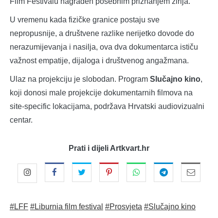
Film Festivalu nagrađen posebnim priznanjem žirija.
U vremenu kada fizičke granice postaju sve
nepropusnije, a društvene razlike nerijetko dovode do
nerazumijevanja i nasilja, ova dva dokumentarca ističu
važnost empatije, dijaloga i društvenog angažmana.
Ulaz na projekciju je slobodan. Program
Slučajno kino
,
koji donosi male projekcije dokumentarnih filmova na
site-specific lokacijama, podržava Hrvatski audiovizualni
centar.
Prati i dijeli Artkvart.hr
#LFF
#Liburnia film festival
#Prosvjeta
#Slučajno kino