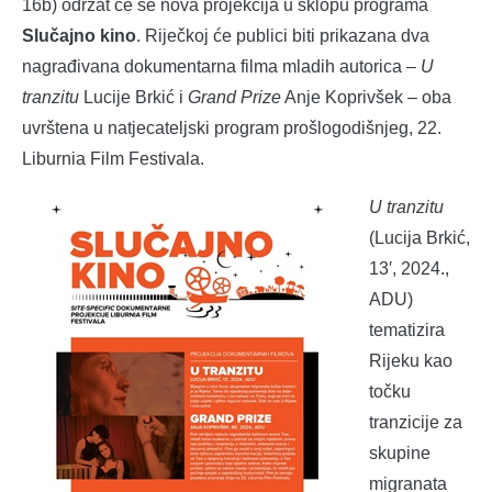
16b) održat će se nova projekcija u sklopu programa
Slučajno kino
. Riječkoj će publici biti prikazana dva
nagrađivana dokumentarna filma mladih autorica –
U
tranzitu
Lucije Brkić i
Grand Prize
Anje Koprivšek – oba
uvrštena u natjecateljski program prošlogodišnjeg, 22.
Liburnia Film Festivala.
U tranzitu
(Lucija Brkić,
13′, 2024.,
ADU)
tematizira
Rijeku kao
točku
tranzicije za
skupine
migranata