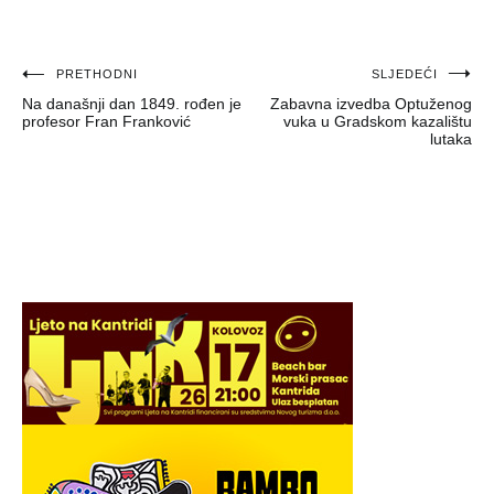
Navigacija
PRETHODNI
SLJEDEĆI
Na današnji dan 1849. rođen je
Zabavna izvedba Optuženog
objava
profesor Fran Franković
vuka u Gradskom kazalištu
lutaka