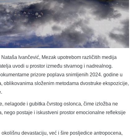
 Nataša Ivančević, Mezak upotrebom različitih medija
datelja uvodi u prostor između stvarnog i nadrealnog.
 dokumentarne prizore poplava snimljenih 2024. godine u
ma, oblikovanima složenim metodama dvostruke ekspozicije,
.
, nelagode i gubitka čvrstog oslonca, čime izložba ne
 nego postaje i iskustveni prostor emocionalne refleksije
okolišnu devastaciju, već i šire posljedice antropocena,