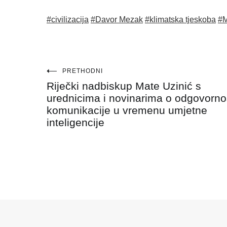
#civilizacija
#Davor Mezak
#klimatska tjeskoba
#M
Navigacija
PRETHODNI
Riječki nadbiskup Mate Uzinić s
objava
urednicima i novinarima o odgovorno
komunikacije u vremenu umjetne
inteligencije