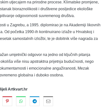
skim utjecajem na prirodne procese. Klimatske promjene,
tanak bioraznolikosti i društvene posljedice ekološke
ropitivanje odgovornosti suvremenog društva.
sti u Zagrebu, a 1995. diplomirao je na Akademiji likovnih
a. Od početka 1990-ih kontinuirano izlaže u Hrvatskoj i
desetak samostalnih izložbi, te je dobitnik više nagrada za
snažan umjetnički odgovor na jedno od ključnih pitanja
okoliša više nisu apstraktna prijetnja budućnosti, nego
 dokumentarnosti i emocionalne angažiranosti, Mezak
istovremeno globalna i duboko osobna.
dijeli Artkvart.hr