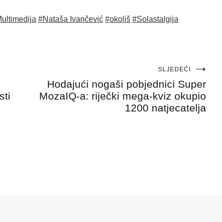
ultimedija
#Nataša Ivančević
#okoliš
#Solastalgija
SLJEDEĆI
Hodajući nogaši pobjednici Super
sti
MozaIQ-a: riječki mega-kviz okupio
1200 natjecatelja