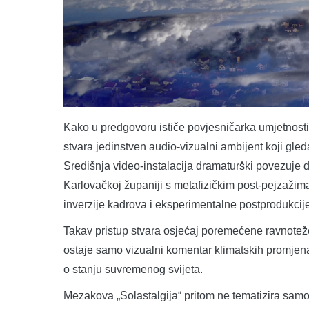
Kako u predgovoru ističe povjesničarka umjetnosti
stvara jedinstven audio-vizualni ambijent koji gle
Središnja video-instalacija dramaturški povezuje
Karlovačkoj županiji s metafizičkim post-pejzaži
inverzije kadrova i eksperimentalne postprodukcije
Takav pristup stvara osjećaj poremećene ravnoteže
ostaje samo vizualni komentar klimatskih promjena,
o stanju suvremenog svijeta.
Mezakova „Solastalgija“ pritom ne tematizira samo 