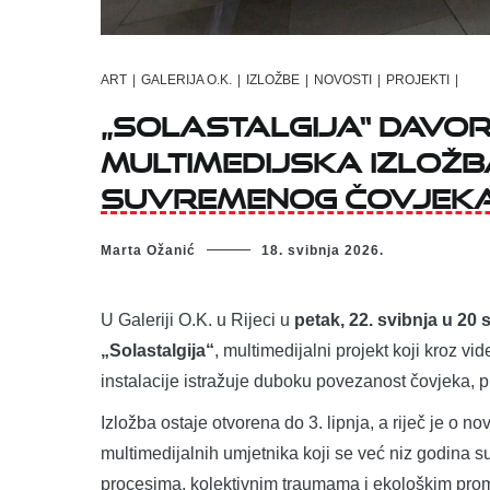
ART
|
GALERIJA O.K.
|
IZLOŽBE
|
NOVOSTI
|
PROJEKTI
|
„Solastalgija“ Davora
Multimedijska izložb
suvremenog čovjek
Marta Ožanić
18. svibnja 2026.
U Galeriji O.K. u Rijeci u
petak, 22. svibnja u 20 s
„Solastalgija“
, multimedijalni projekt koji kroz vid
instalacije istražuje duboku povezanost čovjeka, pr
Izložba ostaje otvorena do 3. lipnja, a riječ je o n
multimedijalnih umjetnika koji se već niz godina 
procesima, kolektivnim traumama i ekološkim pr