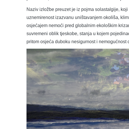
Naziv izložbe preuzet je iz pojma solastalgije, ko
uznemirenost izazvanu uništavanjem okoliša, klima
osjećajem nemoći pred globalnim ekološkim krizam
suvremeni oblik tjeskobe, stanja u kojem pojedina
pritom osjeća duboku nesigurnost i nemogućnost d