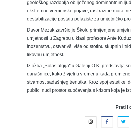
geološkog razdoblja obilježenog dominantnim ljud
ekstremne vremenske pojave, rast razine mora, nes
destabilizacije postaju polazište za umjetničko p
Davor Mezak završio je Školu primijenjene umjetno
umjetnosti u Zagrebu u klasi profesora Ante Kuduz
inozemstvu, ostvarivši više od stotinu skupnih i tri
likovnu umjetnost.
Izložba „Solastalgija“ u Galeriji O.K. predstavlja 
današnjice, kako živjeti u vremenu kada promjene 
stvarnost sadašnjeg trenutka. Kroz spoj estetike,
publici nudi prostor suočavanja s krizom koja je 
Prati i 