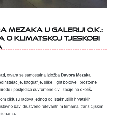
 Mezaka u Galeriji O.K.:
a o klimatskoj tjeskobi
a
ati
, otvara se samostalna izložba
Davora Mezaka
eoinstalacije, fotografije, slike, light boxove i prostorne
irode i posljedica suvremene civilizacije na okoliš.
ovom ciklusu radova jednog od istaknutijih hrvatskih
sustavno bavi društveno relevantnim temama, tranzicijskim
omjenama.