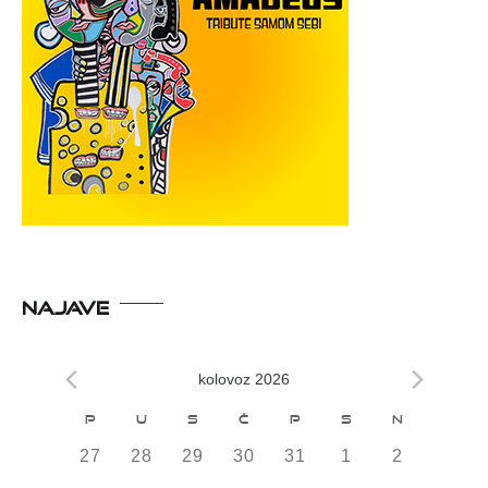
NAJAVE
kolovoz 2026
Kalendar
P
U
S
Č
P
S
N
od
0
0
0
0
0
0
0
27
28
29
30
31
1
2
DOGAĐAJI,
DOGAĐAJI,
DOGAĐAJI,
DOGAĐAJI,
DOGAĐAJI,
DOGAĐAJI,
DOGAĐAJI