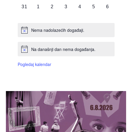
0
0
0
0
0
0
0
31
1
2
3
4
5
6
DOGAĐAJI,
DOGAĐAJI,
DOGAĐAJI,
DOGAĐAJI,
DOGAĐAJI,
DOGAĐAJI,
DOGAĐAJI
Nema nadolazećih događaji.
Na današnji dan nema događanja.
Pogledaj kalendar