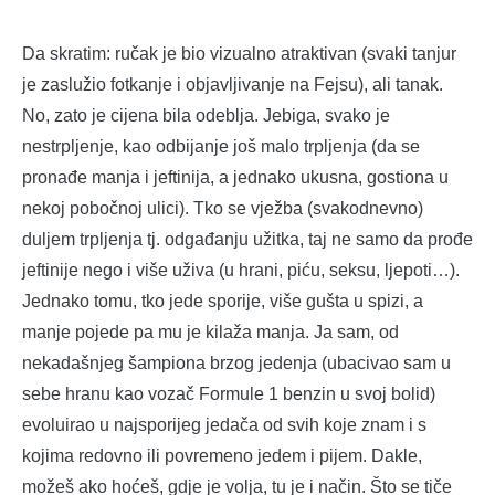
Da skratim: ručak je bio vizualno atraktivan (svaki tanjur
je zaslužio fotkanje i objavljivanje na Fejsu), ali tanak.
No, zato je cijena bila odeblja. Jebiga, svako je
nestrpljenje, kao odbijanje još malo trpljenja (da se
pronađe manja i jeftinija, a jednako ukusna, gostiona u
nekoj pobočnoj ulici). Tko se vježba (svakodnevno)
duljem trpljenja tj. odgađanju užitka, taj ne samo da prođe
jeftinije nego i više uživa (u hrani, piću, seksu, ljepoti…).
Jednako tomu, tko jede sporije, više gušta u spizi, a
manje pojede pa mu je kilaža manja. Ja sam, od
nekadašnjeg šampiona brzog jedenja (ubacivao sam u
sebe hranu kao vozač Formule 1 benzin u svoj bolid)
evoluirao u najsporijeg jedača od svih koje znam i s
kojima redovno ili povremeno jedem i pijem. Dakle,
možeš ako hoćeš, gdje je volja, tu je i način. Što se tiče