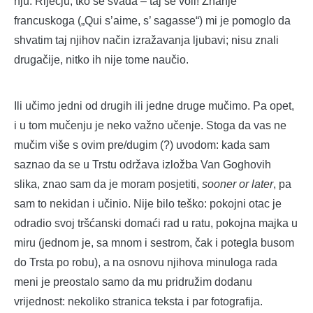
nju. Riječju, tko se svađa – taj se voli! Znanje
francuskoga („Qui s’aime, s’ sagasse“) mi je pomoglo da
shvatim taj njihov način izražavanja ljubavi; nisu znali
drugačije, nitko ih nije tome naučio.
Ili učimo jedni od drugih ili jedne druge mučimo. Pa opet,
i u tom mučenju je neko važno učenje. Stoga da vas ne
mučim više s ovim pre/dugim (?) uvodom: kada sam
saznao da se u Trstu održava izložba Van Goghovih
slika, znao sam da je moram posjetiti,
sooner or later
, pa
sam to nekidan i učinio. Nije bilo teško: pokojni otac je
odradio svoj tršćanski domaći rad u ratu, pokojna majka u
miru (jednom je, sa mnom i sestrom, čak i potegla busom
do Trsta po robu), a na osnovu njihova minuloga rada
meni je preostalo samo da mu pridružim dodanu
vrijednost: nekoliko stranica teksta i par fotografija.