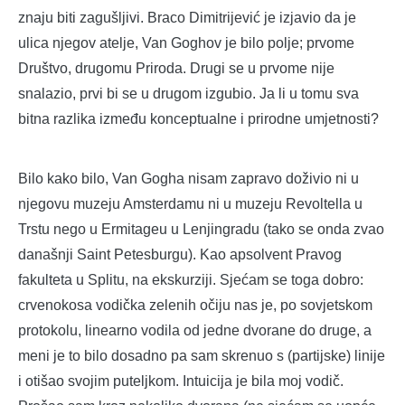
znaju biti zagušljivi. Braco Dimitrijević je izjavio da je
ulica njegov atelje, Van Goghov je bilo polje; prvome
Društvo, drugomu Priroda. Drugi se u prvome nije
snalazio, prvi bi se u drugom izgubio. Ja li u tomu sva
bitna razlika između konceptualne i prirodne umjetnosti?
Bilo kako bilo, Van Gogha nisam zapravo doživio ni u
njegovu muzeju Amsterdamu ni u muzeju Revoltella u
Trstu nego u Ermitageu u Lenjingradu (tako se onda zvao
današnji Saint Petesburgu). Kao apsolvent Pravog
fakulteta u Splitu, na ekskurziji. Sjećam se toga dobro:
crvenokosa vodička zelenih očiju nas je, po sovjetskom
protokolu, linearno vodila od jedne dvorane do druge, a
meni je to bilo dosadno pa sam skrenuo s (partijske) linije
i otišao svojim puteljkom. Intuicija je bila moj vodič.