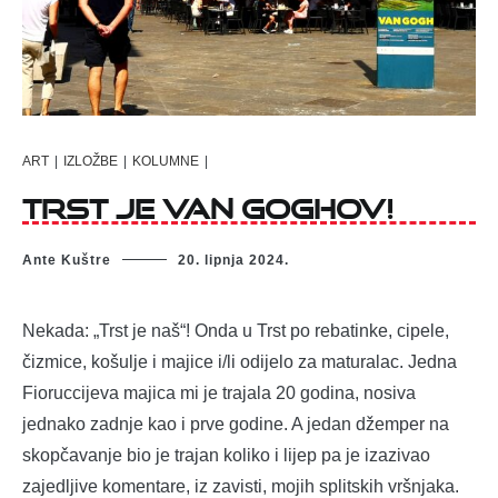
ART
|
IZLOŽBE
|
KOLUMNE
|
TRST JE VAN GOGHOV!
Ante Kuštre
20. lipnja 2024.
Nekada: „Trst je naš“! Onda u Trst po rebatinke, cipele,
čizmice, košulje i majice i/li odijelo za maturalac. Jedna
Fioruccijeva majica mi je trajala 20 godina, nosiva
jednako zadnje kao i prve godine. A jedan džemper na
skopčavanje bio je trajan koliko i lijep pa je izazivao
zajedljive komentare, iz zavisti, mojih splitskih vršnjaka.