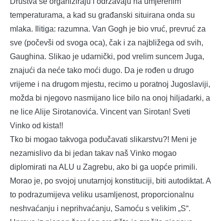
Društva se organiziraju i održavaju na umjerenim
temperaturama, a kad su građanski situirana onda su
mlaka. Ilitiga: razumna. Van Gogh je bio vruć, prevruć za
sve (počevši od svoga oca), čak i za najbližega od svih,
Gaughina. Slikao je udarnički, pod vrelim suncem Juga,
znajući da neće tako moći dugo. Da je rođen u drugo
vrijeme i na drugom mjestu, recimo u poratnoj Jugoslaviji,
možda bi njegovo nasmijano lice bilo na onoj hiljadarki, a
ne lice Alije Sirotanovića. Vincent van Sirotan! Sveti
Vinko od kista!!
Tko bi mogao takvoga podučavati slikarstvu?! Meni je
nezamislivo da bi jedan takav naš Vinko mogao
diplomirati na ALU u Zagrebu, ako bi ga uopće primili.
Morao je, po svojoj unutarnjoj konstituciji, biti autodiktat. A
to podrazumijeva veliku usamljenost, proporcionalnu
neshvaćanju i neprihvaćanju, Samoću s velikim „S“.