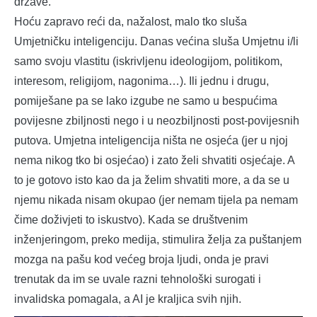
države.
Hoću zapravo reći da, nažalost, malo tko sluša
Umjetničku inteligenciju. Danas većina sluša Umjetnu i/li
samo svoju vlastitu (iskrivljenu ideologijom, politikom,
interesom, religijom, nagonima…). Ili jednu i drugu,
pomiješane pa se lako izgube ne samo u bespućima
povijesne zbiljnosti nego i u neozbiljnosti post-povijesnih
putova. Umjetna inteligencija ništa ne osjeća (jer u njoj
nema nikog tko bi osjećao) i zato želi shvatiti osjećaje. A
to je gotovo isto kao da ja želim shvatiti more, a da se u
njemu nikada nisam okupao (jer nemam tijela pa nemam
čime doživjeti to iskustvo). Kada se društvenim
inženjeringom, preko medija, stimulira želja za puštanjem
mozga na pašu kod većeg broja ljudi, onda je pravi
trenutak da im se uvale razni tehnološki surogati i
invalidska pomagala, a AI je kraljica svih njih.