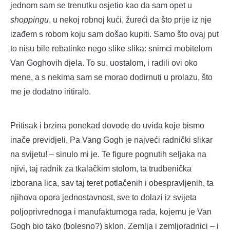
jednom sam se trenutku osjetio kao da sam opet u
shoppingu
, u nekoj robnoj kući, žureći da što prije iz nje
izađem s robom koju sam došao kupiti. Samo što ovaj put
to nisu bile rebatinke nego slike slika: snimci mobitelom
Van Goghovih djela. To su, uostalom, i radili ovi oko
mene, a s nekima sam se morao dodirnuti u prolazu, što
me je dodatno iritiralo.
Pritisak i brzina ponekad dovode do uvida koje bismo
inače previdjeli. Pa Vang Gogh je najveći radnički slikar
na svijetu! – sinulo mi je. Te figure pognutih seljaka na
njivi, taj radnik za tkalačkim stolom, ta trudbenička
izborana lica, sav taj teret potlačenih i obespravljenih, ta
njihova opora jednostavnost, sve to dolazi iz svijeta
poljoprivrednoga i manufakturnoga rada, kojemu je Van
Gogh bio tako (bolesno?) sklon. Zemlja i zemljoradnici – i