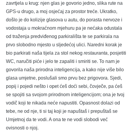
zavrtjela u krug: njen glas je govorio jedno, slika rute na
GPS-u drugo, a moj osjećaj za prostor treće. Ukratko,
došlo je do kolizije glasova u autu, do porasta nervoze i
vodostaja u mokraćnom mjehuru pa je nećaka odustala
od traženja predviđenog parkirališta te se parkirala na
prvo slobodno mjesto u sljedećoj ulici. Naredni korak je
bio parkirati naša tijela za stol nekog
restauranta
, posjetiti
WC, naručiti piće i jelo te zapaliti i smiriti se. To nam je
govorila naša prirodna inteligencija, a kako nije više bilo
glasa umjetne, poslušali smo prvu bez prigovora. Sjedi,
popij i pojedi nešto i opet ćeš doći sebi, čovječe, pa ćeš
se spojiti sa svojom prirodnom inteligencijom; ona je tvoj
vodič koji te nikada neće napustiti. Opasnost dolazi od
tebe, ne od nje, ti si taj koji je napuštaš i prepuštaš se
Umjetnoj da te vodi. A ona te ne vodi slobodi već
ovisnosti o njoj.