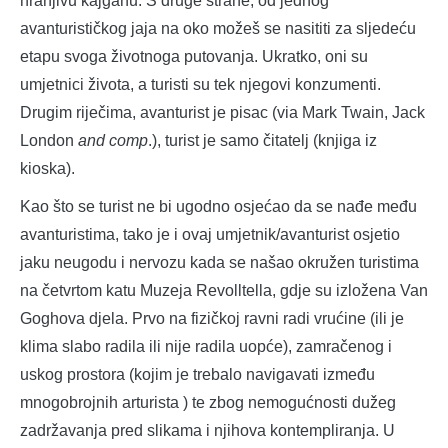
hranjivu kajganu. S druge strane, od jednog
avanturističkog jaja na oko možeš se nasititi za sljedeću
etapu svoga životnoga putovanja. Ukratko, oni su
umjetnici života, a turisti su tek njegovi konzumenti.
Drugim riječima, avanturist je pisac (via Mark Twain, Jack
London
and comp
.), turist je samo čitatelj (knjiga iz
kioska).
Kao što se turist ne bi ugodno osjećao da se nađe među
avanturistima, tako je i ovaj umjetnik/avanturist osjetio
jaku neugodu i nervozu kada se našao okružen turistima
na četvrtom katu Muzeja Revolltella, gdje su izložena Van
Goghova djela. Prvo na fizičkoj ravni radi vrućine (ili je
klima slabo radila ili nije radila uopće), zamračenog i
uskog prostora (kojim je trebalo navigavati između
mnogobrojnih arturista ) te zbog nemogućnosti dužeg
zadržavanja pred slikama i njihova kontempliranja. U