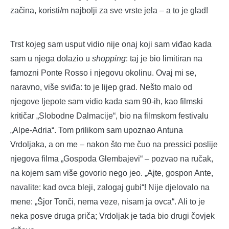
začina, koristi/m najbolji za sve vrste jela – a to je glad!
Trst kojeg sam usput vidio nije onaj koji sam viđao kada
sam u njega dolazio u
shopping
: taj je bio limitiran na
famozni Ponte Rosso i njegovu okolinu. Ovaj mi se,
naravno, više sviđa: to je lijep grad. Nešto malo od
njegove ljepote sam vidio kada sam 90-ih, kao filmski
kritičar „Slobodne Dalmacije“, bio na filmskom festivalu
„Alpe-Adria“. Tom prilikom sam upoznao Antuna
Vrdoljaka, a on me – nakon što me čuo na pressici poslije
njegova filma „Gospoda Glembajevi“ – pozvao na ručak,
na kojem sam više govorio nego jeo. „Ajte, gospon Ante,
navalite: kad ovca bleji, zalogaj gubi“! Nije djelovalo na
mene: „Šjor Tonči, nema veze, nisam ja ovca“. Ali to je
neka posve druga priča; Vrdoljak je tada bio drugi čovjek