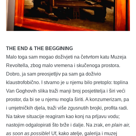
THE END & THE BEGGINING
Malo toga sam mogao doživjeti na četvrtom katu Muzeja
Revoltella, zbog malo vremena i skučenoga prostora.
Dobro, ja sam preosjetljiv pa sam ga doživio
klaustrofobično. I stvarno je u njemu bilo pretoplo: toplina
Van Goghovih slika traži manji broj posjetitelja i širi veći
prostor, da bi se u njemu mogla širiti. A konzumerizam, pa
i umjetničkih djela, traži više zgusnutih brojki, profita radi.
Na takve situacije reagiram kao konj na prljavu vodu;
nastojim odgalopirati što brže i dalje. Na zrak,
en plain air,
as soon as possible
! Uf, kako atelje, galerija i muzej