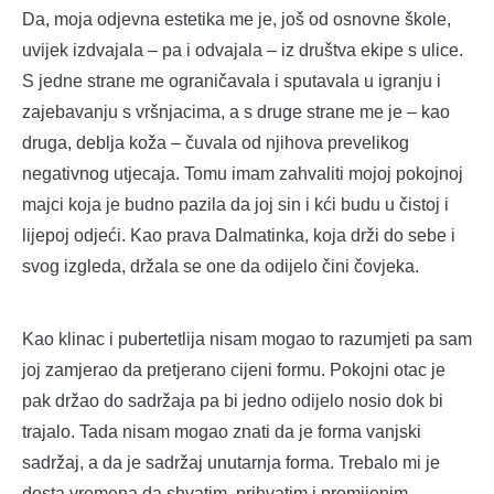
Da, moja odjevna estetika me je, još od osnovne škole,
uvijek izdvajala – pa i odvajala – iz društva ekipe s ulice.
S jedne strane me ograničavala i sputavala u igranju i
zajebavanju s vršnjacima, a s druge strane me je – kao
druga, deblja koža – čuvala od njihova prevelikog
negativnog utjecaja. Tomu imam zahvaliti mojoj pokojnoj
majci koja je budno pazila da joj sin i kći budu u čistoj i
lijepoj odjeći. Kao prava Dalmatinka, koja drži do sebe i
svog izgleda, držala se one da odijelo čini čovjeka.
Kao klinac i pubertetlija nisam mogao to razumjeti pa sam
joj zamjerao da pretjerano cijeni formu. Pokojni otac je
pak držao do sadržaja pa bi jedno odijelo nosio dok bi
trajalo. Tada nisam mogao znati da je forma vanjski
sadržaj, a da je sadržaj unutarnja forma. Trebalo mi je
dosta vremena da shvatim, prihvatim i promijenim