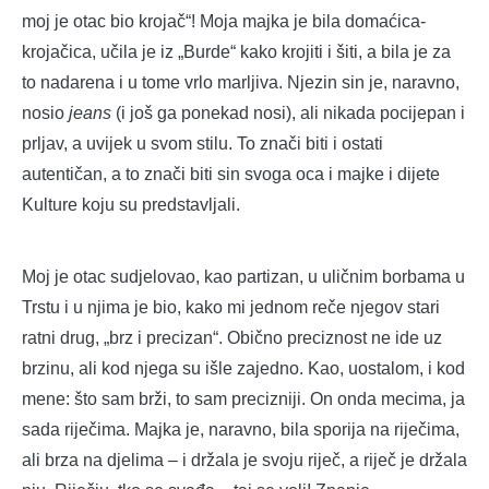
moj je otac bio krojač“! Moja majka je bila domaćica-
krojačica, učila je iz „Burde“ kako krojiti i šiti, a bila je za
to nadarena i u tome vrlo marljiva. Njezin sin je, naravno,
nosio
jeans
(i još ga ponekad nosi), ali nikada pocijepan i
prljav, a uvijek u svom stilu. To znači biti i ostati
autentičan, a to znači biti sin svoga oca i majke i dijete
Kulture koju su predstavljali.
Moj je otac sudjelovao, kao partizan, u uličnim borbama u
Trstu i u njima je bio, kako mi jednom reče njegov stari
ratni drug, „brz i precizan“. Obično preciznost ne ide uz
brzinu, ali kod njega su išle zajedno. Kao, uostalom, i kod
mene: što sam brži, to sam precizniji. On onda mecima, ja
sada riječima. Majka je, naravno, bila sporija na riječima,
ali brza na djelima – i držala je svoju riječ, a riječ je držala