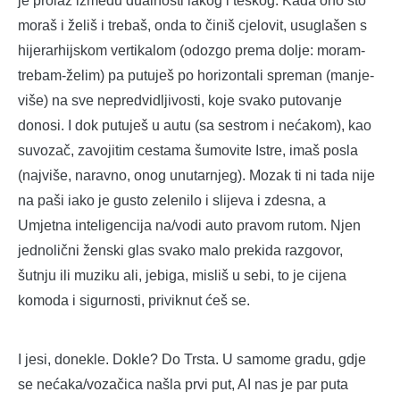
je prolaz između dualnosti lakog i teškog. Kada ono što
moraš i želiš i trebaš, onda to činiš cjelovit, usuglašen s
hijerarhijskom vertikalom (odozgo prema dolje: moram-
trebam-želim) pa putuješ po horizontali spreman (manje-
više) na sve nepredvidljivosti, koje svako putovanje
donosi. I dok putuješ u autu (sa sestrom i nećakom), kao
suvozač, zavojitim cestama šumovite Istre, imaš posla
(najviše, naravno, onog unutarnjeg). Mozak ti ni tada nije
na paši iako je gusto zelenilo i slijeva i zdesna, a
Umjetna inteligencija na/vodi auto pravom rutom. Njen
jednolični ženski glas svako malo prekida razgovor,
šutnju ili muziku ali, jebiga, misliš u sebi, to je cijena
komoda i sigurnosti, priviknut ćeš se.
I jesi, donekle. Dokle? Do Trsta. U samome gradu, gdje
se nećaka/vozačica našla prvi put, AI nas je par puta