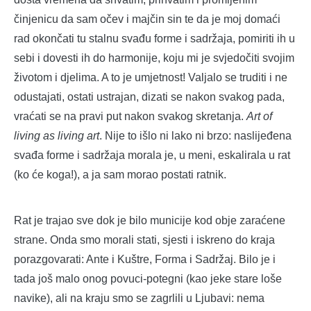
činjenicu da sam očev i majčin sin te da je moj domaći
rad okončati tu stalnu svađu forme i sadržaja, pomiriti ih u
sebi i dovesti ih do harmonije, koju mi je svjedočiti svojim
životom i djelima. A to je umjetnost! Valjalo se truditi i ne
odustajati, ostati ustrajan, dizati se nakon svakog pada,
vraćati se na pravi put nakon svakog skretanja.
Art of
living as living art
. Nije to išlo ni lako ni brzo: naslijeđena
svađa forme i sadržaja morala je, u meni, eskalirala u rat
(ko će koga!), a ja sam morao postati ratnik.
Rat je trajao sve dok je bilo municije kod obje zaraćene
strane. Onda smo morali stati, sjesti i iskreno do kraja
porazgovarati: Ante i Kuštre, Forma i Sadržaj. Bilo je i
tada još malo onog povuci-potegni (kao jeke stare loše
navike), ali na kraju smo se zagrlili u Ljubavi: nema