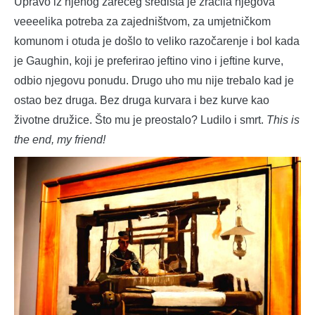
Upravo iz njenog žarećeg središta je zračila njegova
veeeelika potreba za zajedništvom, za umjetničkom
komunom i otuda je došlo to veliko razočarenje i bol kada
je Gaughin, koji je preferirao jeftino vino i jeftine kurve,
odbio njegovu ponudu. Drugo uho mu nije trebalo kad je
ostao bez druga. Bez druga kurvara i bez kurve kao
životne družice. Što mu je preostalo? Ludilo i smrt.
This is
the end, my friend!