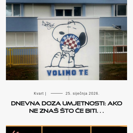
Kvart
|
25. siječnja 2026.
Dnevna doza umjetnosti: Ako
ne znaš što će biti…