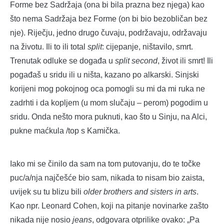
Forme bez Sadržaja (ona bi bila prazna bez njega) kao
što nema Sadržaja bez Forme (on bi bio bezobličan bez
nje). Riječju, jedno drugo čuvaju, podržavaju, održavaju
na životu. Ili to ili total
split
: cijepanje, ništavilo, smrt.
Trenutak odluke se događa u
split second
, život ili smrt! Ili
pogađaš u sridu ili u ništa, kazano po alkarski. Sinjski
korijeni mog pokojnog oca pomogli su mi da mi ruka ne
zadrhti i da kopljem (u mom slučaju – perom) pogodim u
sridu. Onda nešto mora puknuti, kao što u Sinju, na Alci,
pukne maćkula /top s Kamička.
Iako mi se činilo da sam na tom putovanju, do te točke
puc/a/nja najčešće bio sam, nikada to nisam bio zaista,
uvijek su tu blizu bili
older brothers and sisters in arts
.
Kao npr. Leonard Cohen, koji na pitanje novinarke zašto
nikada nije nosio
jeans
, odgovara otprilike ovako: „Pa