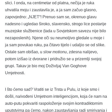
slici. I onda, na centimetar od platna, nečija je ruka
uhvatila moju i zaustavila je, a ja sam začuo glasno,
zapovjedno: „NJET“! Prenuo sam se, okrenuo glavu
nadesno i ugledao široko, slavensko, strogo lice postarije
muzejske službenice (tada u Sovjetskom savezu nije bilo
nezaposlenih). Njene oči su neumoljivo gledale u moje i
ja sam povukao ruku, pa čitavo tijelo i udaljio se od slike.
Ostale sam obišao, u
slow motionu
, zdesna nalijevo,
potom izišao iz dvorane i pridružio se u prizemlji svojoj
grupi. Takav je bio moj Doživljaj Van Goghove
Umjetnosti.
I što ćemo sad? Vratiti se iz Trsta u Pulu, iz koje smo i
došli, na/vođeni Umjetnom inteligencijom, koja će nam na
auto-putu pokvariti raspoloženje svojim kontradiktornim
uputstvima pa ćemo, nakon zaustavljanja radi smirivanja i