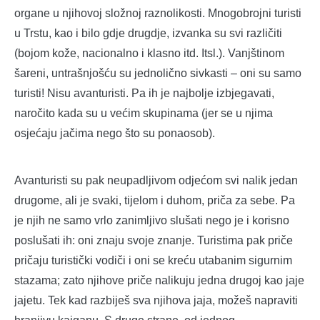
organe u njihovoj složnoj raznolikosti. Mnogobrojni turisti
u Trstu, kao i bilo gdje drugdje, izvanka su svi različiti
(bojom kože, nacionalno i klasno itd. Itsl.). Vanjštinom
šareni, untrašnjošću su jednolično sivkasti – oni su samo
turisti! Nisu avanturisti. Pa ih je najbolje izbjegavati,
naročito kada su u većim skupinama (jer se u njima
osjećaju jačima nego što su ponaosob).
Avanturisti su pak neupadljivom odjećom svi nalik jedan
drugome, ali je svaki, tijelom i duhom, priča za sebe. Pa
je njih ne samo vrlo zanimljivo slušati nego je i korisno
poslušati ih: oni znaju svoje znanje. Turistima pak priče
pričaju turistički vodiči i oni se kreću utabanim sigurnim
stazama; zato njihove priče nalikuju jedna drugoj kao jaje
jajetu. Tek kad razbiješ sva njihova jaja, možeš napraviti