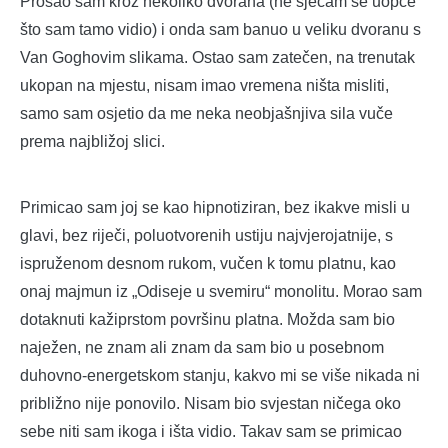
Prošao sam kroz nekoliko dvorana (ne sjećam se uopće
što sam tamo vidio) i onda sam banuo u veliku dvoranu s
Van Goghovim slikama. Ostao sam zatečen, na trenutak
ukopan na mjestu, nisam imao vremena ništa misliti,
samo sam osjetio da me neka neobjašnjiva sila vuče
prema najbližoj slici.
Primicao sam joj se kao hipnotiziran, bez ikakve misli u
glavi, bez riječi, poluotvorenih ustiju najvjerojatnije, s
ispruženom desnom rukom, vučen k tomu platnu, kao
onaj majmun iz „Odiseje u svemiru“ monolitu. Morao sam
dotaknuti kažiprstom površinu platna. Možda sam bio
naježen, ne znam ali znam da sam bio u posebnom
duhovno-energetskom stanju, kakvo mi se više nikada ni
približno nije ponovilo. Nisam bio svjestan ničega oko
sebe niti sam ikoga i išta vidio. Takav sam se primicao