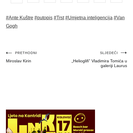
#Ante Kuštre
#putopis
#Trst
#Umjetna inteligencija
#Van
Gogh
Navigacija
PRETHODNI
SLJEDEĆI
Miroslav Kirin
„Helioglifi” Vladimira Tomića u
objava
galeriji Laurus