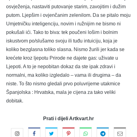
osvježenja, nastaviti putovanje starim, zavojitim i dužim
putom. Ljepšim i ovjenčanim zelenilom. Da se pitalo moju
Umjetničku inteligenciju, novim i ružnijim ne bismo ni
pokušali ići. Tako to biva: tek poučeni lošim i bolnim
iskustvom po/slušamo svoju ili tuđu intuiciju, koja je
koliko bezglasna toliko slasna. Nismo žurili jer kada se
krećete kroz ljepotu Prirode ne dajete gas: uživate u
Ljepoti. A to je nepobitan dokaz da ste ipak zdravi i
normalni, ma koliko izgledalo – vama ili drugima – da
niste. To što nismo gledali prvo poluvrijeme utakmice
Španjolska : Hrvatska, mala je cijena za tako veliki
dobitak.
Prati i dijeli Artkvart.hr