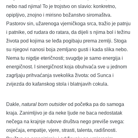
nebo nad njima! To je trojstvo on slavio: konkretno,
opipljivo, znojno i mirisno božanstvo siromaštva.
Pastorov sin, užarenoga vjerničkoga srca, tražio je patnju
i patnike, od rudara do ratara, da dijeli s njima bol i težinu
života pod kojima se leđa pogibaju prema zemlji. Stoga
su njegovi nanosi boja zemljano gusti i kada slika nebo.
Nema tu nigdje eteričnosti; svugdje je samo energija i
energičnost. I sinergičnost koja obuhvaća sve u jednom
zagrljaju prihvaćanja svekolika života: od Sunca i
zvijezda do kafanskog stola i blatnjavih cokula.
Dakle,
natural born outsider
od početka pa do samoga
kraja. Zanimljivo je da neke ljude ne baca nedostatak
nečega na krajnje rubove društva nego previše svega:
osjećaja, empatije, vjere, strasti, talenta, radišnosti.