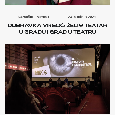
Kazalište
|
Novosti
|
23. siječnja 2024.
Dubravka Vrgoč: Želim teatar
u gradu i grad u teatru