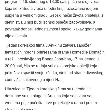
programu 16. studenog u 18:00 sati, priča je o djevojci
koja se iz Seula vraća u rodni kraj, razočarana idejom
uspjeha u velikom gradu. Seoski način života prijatelja iz
djetinjstva u njoj budi istinski osjećaj zadovoljstva, a
povratak donosi jednostavnost i spokoj kakav godinama
nije osjećala.
Tjedan korejskog filma u Art-kinu zatvara zapaženi
fantastični horor s primjesama drame i komedije Domaćin
u režiji proslavljenog Bonga Joon-hoa, 17. studenog u
20:00 sati, čija se radnja vrti oko korejske obitelji koja
pokušava spasiti svoju kćerku, otetu od strane divovskog
čudovišta sakrivenog u rijeci Han.
Ulaznice za Tjedan korejskog filma su u prodaji, a
dostupne su na blagajni Art-kina koja se otvara sat
vremena prije početka prve projekcije u danu i putem
stranice ulaznice.hr.