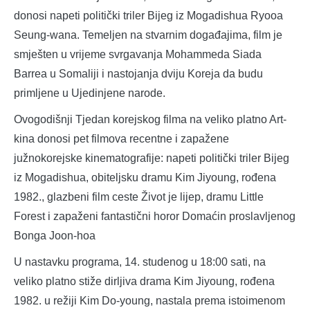
donosi napeti politički triler Bijeg iz Mogadishua Ryooa
Seung-wana. Temeljen na stvarnim događajima, film je
smješten u vrijeme svrgavanja Mohammeda Siada
Barrea u Somaliji i nastojanja dviju Koreja da budu
primljene u Ujedinjene narode.
Ovogodišnji Tjedan korejskog filma na veliko platno Art-
kina donosi pet filmova recentne i zapažene
južnokorejske kinematografije: napeti politički triler Bijeg
iz Mogadishua, obiteljsku dramu Kim Jiyoung, rođena
1982., glazbeni film ceste Život je lijep, dramu Little
Forest i zapaženi fantastični horor Domaćin proslavljenog
Bonga Joon-hoa
U nastavku programa, 14. studenog u 18:00 sati, na
veliko platno stiže dirljiva drama Kim Jiyoung, rođena
1982. u režiji Kim Do-young, nastala prema istoimenom