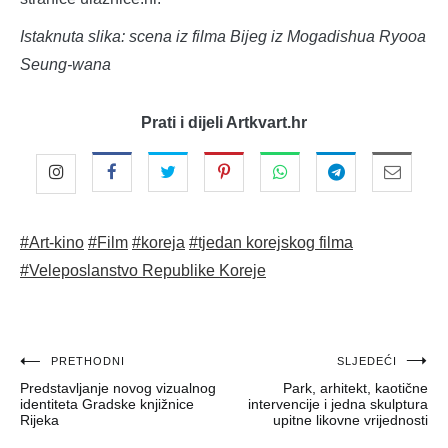
Istaknuta slika: scena iz filma Bijeg iz Mogadishua Ryooa
Seung-wana
Prati i dijeli Artkvart.hr
#Art-kino
#Film
#koreja
#tjedan korejskog filma
#Veleposlanstvo Republike Koreje
Navigacija
PRETHODNI
SLJEDEĆI
Predstavljanje novog vizualnog
Park, arhitekt, kaotične
objava
identiteta Gradske knjižnice
intervencije i jedna skulptura
Rijeka
upitne likovne vrijednosti