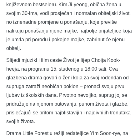
književnom bestseleru. Kim Ji-yeong, obična žena u
svojim 30-ima, vodi prosječan i normalan obiteljski život,
no iznenadne promjene u ponašanju, koje previše
nalikuju ponašanju njene majke, najbolje prijateljice koja
je umrla pri porodu i pokojne majke, zabrinut će njenu
obitelj.
Slijedi mjuzikl i film ceste Život je lijep Choija Kook-
heeja, na programu 15. studenog u 18:00 sati. Ova
glazbena drama govori o ženi koja za svoj rođendan od
supruga zatraži neobičan poklon – pronaći svoju prvu
ljubav iz školskih dana. Prvotno nevoljko, suprug joj se
pridružuje na njenom putovanju, punom života i glazbe,
prisjećajući se pritom najblistavijih i najdivnijih trenutaka
svojih života.
Drama Little Forest u režiji redateljice Yim Soon-rye, na