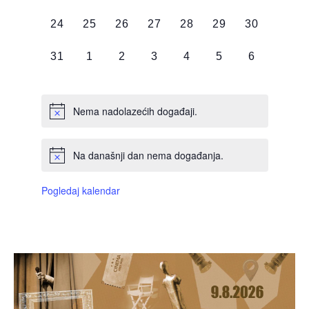
DOGAĐAJI,
DOGAĐAJI,
DOGAĐAJI,
DOGAĐAJI,
DOGAĐAJI,
DOGAĐAJI,
DOGAĐAJI
0
0
0
0
0
0
0
24
25
26
27
28
29
30
DOGAĐAJI,
DOGAĐAJI,
DOGAĐAJI,
DOGAĐAJI,
DOGAĐAJI,
DOGAĐAJI,
DOGAĐAJI
0
0
0
0
0
0
0
31
1
2
3
4
5
6
DOGAĐAJI,
DOGAĐAJI,
DOGAĐAJI,
DOGAĐAJI,
DOGAĐAJI,
DOGAĐAJI,
DOGAĐAJI
Nema nadolazećih događaji.
Na današnji dan nema događanja.
Pogledaj kalendar