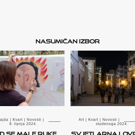
Nasumičan izbor
ajda
|
Kvart
|
Novosti
|
Art
|
Kvart
|
Novosti
|
9. lipnja 2024.
studenoga 2024.
d se male ruke
Svjetlarna Lov