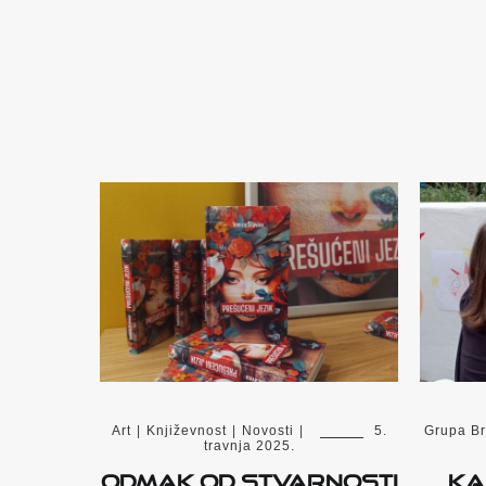
Art
|
Književnost
|
Novosti
|
5.
Grupa Br
travnja 2025.
Odmak od stvarnosti
Ka