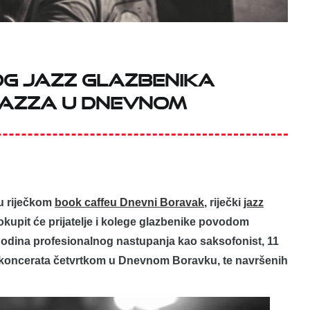
kog jazz glazbenika
Razza u Dnevnom
 u riječkom
book caffeu Dnevni Boravak
, riječki
jazz
kupit će prijatelje i kolege glazbenike povodom
0 godina profesionalnog nastupanja kao saksofonist, 11
z koncerata četvrtkom u Dnevnom Boravku, te navršenih