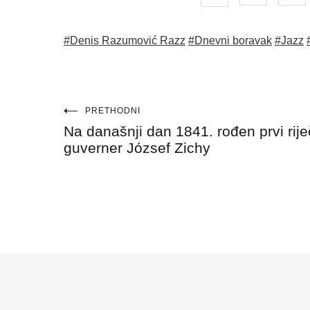
#Denis Razumović Razz
#Dnevni boravak
#Jazz
Navigacija
PRETHODNI
Na današnji dan 1841. rođen prvi rije
objava
guverner József Zichy