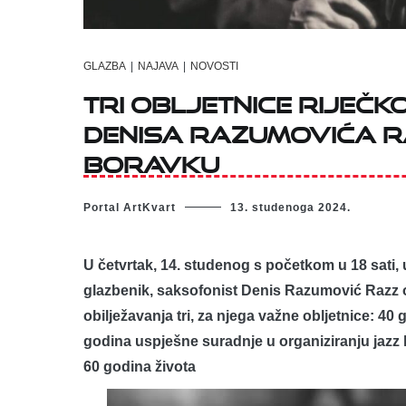
GLAZBA
|
NAJAVA
|
NOVOSTI
Tri obljetnice riječ
Denisa Razumovića 
Boravku
Portal ArtKvart
13. studenoga 2024.
U četvrtak, 14. studenog s početkom u 18 sati,
glazbenik, saksofonist Denis Razumović Razz o
obilježavanja tri, za njega važne obljetnice: 4
godina uspješne suradnje u organiziranju jaz
60 godina života