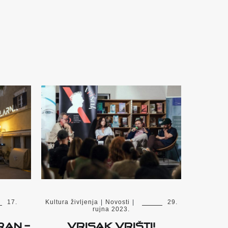
17.
Kultura življenja
|
Novosti
|
29.
rujna 2023.
ran –
VRISAK VRIŠTI!