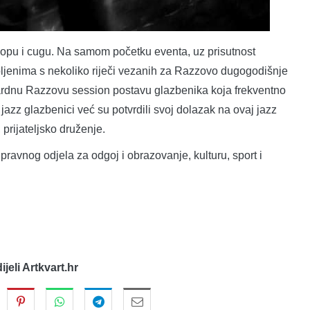
lopu i cugu. Na samom početku eventa, uz prisutnost
upljenima s nekoliko riječi vezanih za Razzovo dugogodišnje
ndardnu Razzovu session postavu glazbenika koja frekventno
zz glazbenici već su potvrdili svoj dolazak na ovaj jazz
prijateljsko druženje.
pravnog odjela za odgoj i obrazovanje, kulturu, sport i
dijeli Artkvart.hr