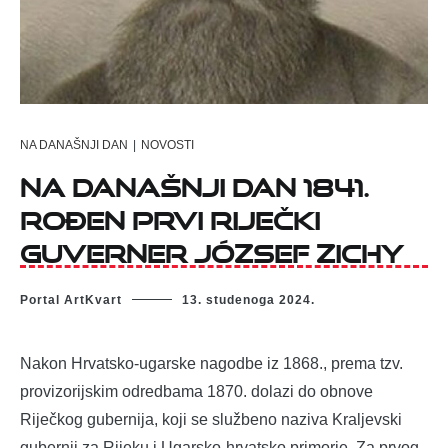
NA DANAŠNJI DAN
|
NOVOSTI
Na današnji dan 1841.
rođen prvi riječki
guverner József Zichy
Portal ArtKvart
13. studenoga 2024.
Nakon Hrvatsko-ugarske nagodbe iz 1868., prema tzv.
provizorijskim odredbama 1870. dolazi do obnove
Riječkog gubernija, koji se službeno naziva Kraljevski
gubernij za Rijeku i Ugarsko-hrvatsko primorje. Za prvog