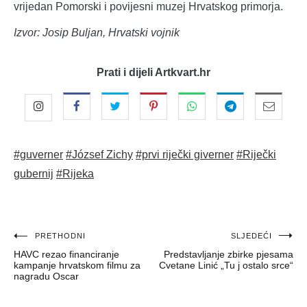
vrijedan Pomorski i povijesni muzej Hrvatskog primorja.
Izvor: Josip Buljan, Hrvatski vojnik
Prati i dijeli Artkvart.hr
#guverner
#József Zichy
#prvi riječki giverner
#Riječki
gubernij
#Rijeka
Navigacija
PRETHODNI
SLJEDEĆI
HAVC rezao financiranje
Predstavljanje zbirke pjesama
objava
kampanje hrvatskom filmu za
Cvetane Linić „Tu j ostalo srce“
nagradu Oscar