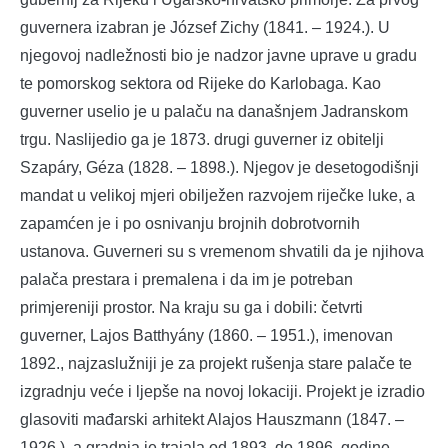
guvernera izabran je József Zichy (1841. – 1924.). U
njegovoj nadležnosti bio je nadzor javne uprave u gradu
te pomorskog sektora od Rijeke do Karlobaga. Kao
guverner uselio je u palaču na današnjem Jadranskom
trgu. Naslijedio ga je 1873. drugi guverner iz obitelji
Szapáry, Géza (1828. – 1898.). Njegov je desetogodišnji
mandat u velikoj mjeri obilježen razvojem riječke luke, a
zapamćen je i po osnivanju brojnih dobrotvornih
ustanova. Guverneri su s vremenom shvatili da je njihova
palača prestara i premalena i da im je potreban
primjereniji prostor. Na kraju su ga i dobili: četvrti
guverner, Lajos Batthyány (1860. – 1951.), imenovan
1892., najzaslužniji je za projekt rušenja stare palače te
izgradnju veće i ljepše na novoj lokaciji. Projekt je izradio
glasoviti mađarski arhitekt Alajos Hauszmann (1847. –
1926.), a gradnja je trajala od 1893. do 1896. godine.