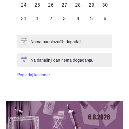
0
0
0
0
0
0
0
24
25
26
27
28
29
30
DOGAĐAJI,
DOGAĐAJI,
DOGAĐAJI,
DOGAĐAJI,
DOGAĐAJI,
DOGAĐAJI,
DOGAĐAJI
0
0
0
0
0
0
0
31
1
2
3
4
5
6
DOGAĐAJI,
DOGAĐAJI,
DOGAĐAJI,
DOGAĐAJI,
DOGAĐAJI,
DOGAĐAJI,
DOGAĐAJI
Nema nadolazećih događaji.
Na današnji dan nema događanja.
Pogledaj kalendar