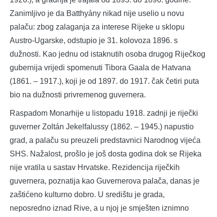
Zanimljivo je da Batthyány nikad nije uselio u novu
palaču: zbog zalaganja za interese Rijeke u sklopu
Austro-Ugarske, odstupio je 31. kolovoza 1896. s
dužnosti. Kao jednu od istaknutih osoba drugog Riječkog
gubernija vrijedi spomenuti Tibora Gaala de Hatvana
(1861. – 1917.), koji je od 1897. do 1917. čak četiri puta
bio na dužnosti privremenog guvernera.
Raspadom Monarhije u listopadu 1918. zadnji je riječki
guverner Zoltán Jekelfalussy (1862. – 1945.) napustio
grad, a palaču su preuzeli predstavnici Narodnog vijeća
SHS. Nažalost, prošlo je još dosta godina dok se Rijeka
nije vratila u sastav Hrvatske. Rezidencija riječkih
guvernera, poznatija kao Guvernerova palača, danas je
zaštićeno kulturno dobro. U središtu je grada,
neposredno iznad Rive, a u njoj je smješten iznimno