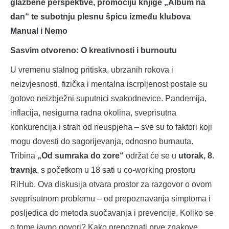
glazbene perspektive, promociju knjige „Album na
dan“ te subotnju plesnu špicu između klubova
Manual i Nemo
Sasvim otvoreno: O kreativnosti i burnoutu
U vremenu stalnog pritiska, ubrzanih rokova i
neizvjesnosti, fizička i mentalna iscrpljenost postale su
gotovo neizbježni suputnici svakodnevice. Pandemija,
inflacija, nesigurna radna okolina, sveprisutna
konkurencija i strah od neuspjeha – sve su to faktori koji
mogu dovesti do sagorijevanja, odnosno burnauta.
Tribina
„Od sumraka do zore“
održat će se u
utorak, 8.
travnja
, s početkom u 18 sati u co-working prostoru
RiHub. Ova diskusija otvara prostor za razgovor o ovom
sveprisutnom problemu – od prepoznavanja simptoma i
posljedica do metoda suočavanja i prevencije. Koliko se
o tome javno govori? Kako prepoznati prve znakove