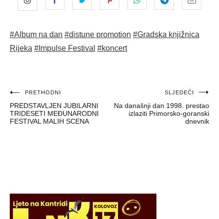
#Album na dan
#distune promotion
#Gradska knjižnica
Rijeka
#Impulse Festival
#koncert
Navigacija
PRETHODNI
SLJEDEĆI
PREDSTAVLJEN JUBILARNI
Na današnji dan 1998. prestao
objava
TRIDESETI MEĐUNARODNI
izlaziti Primorsko-goranski
FESTIVAL MALIH SCENA
dnevnik