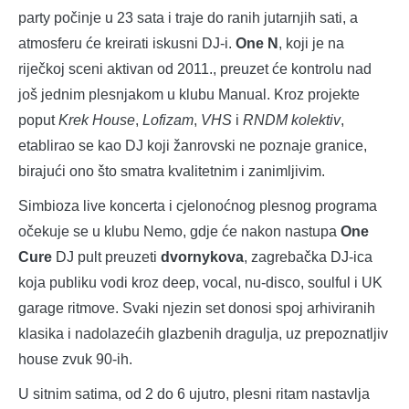
party počinje u 23 sata i traje do ranih jutarnjih sati, a
atmosferu će kreirati iskusni DJ-i.
One N
, koji je na
riječkoj sceni aktivan od 2011., preuzet će kontrolu nad
još jednim plesnjakom u klubu Manual. Kroz projekte
poput
Krek House
,
Lofizam
,
VHS
i
RNDM kolektiv
,
etablirao se kao DJ koji žanrovski ne poznaje granice,
birajući ono što smatra kvalitetnim i zanimljivim.
Simbioza live koncerta i cjelonoćnog plesnog programa
očekuje se u klubu Nemo, gdje će nakon nastupa
One
Cure
DJ pult preuzeti
dvornykova
, zagrebačka DJ-ica
koja publiku vodi kroz deep, vocal, nu-disco, soulful i UK
garage ritmove. Svaki njezin set donosi spoj arhiviranih
klasika i nadolazećih glazbenih dragulja, uz prepoznatljiv
house zvuk 90-ih.
U sitnim satima, od 2 do 6 ujutro, plesni ritam nastavlja