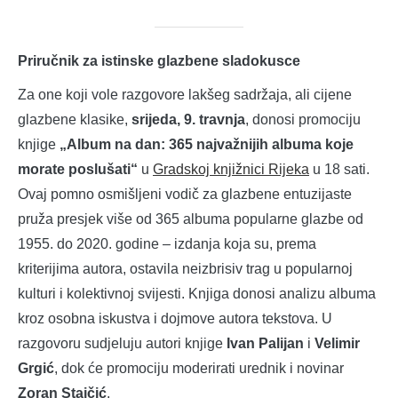
Priručnik za istinske glazbene sladokusce
Za one koji vole razgovore lakšeg sadržaja, ali cijene
glazbene klasike,
srijeda, 9. travnja
, donosi promociju
knjige
„Album na dan: 365 najvažnijih albuma koje
morate poslušati“
u
Gradskoj knjižnici Rijeka
u 18 sati.
Ovaj pomno osmišljeni vodič za glazbene entuzijaste
pruža presjek više od 365 albuma popularne glazbe od
1955. do 2020. godine – izdanja koja su, prema
kriterijima autora, ostavila neizbrisiv trag u popularnoj
kulturi i kolektivnoj svijesti. Knjiga donosi analizu albuma
kroz osobna iskustva i dojmove autora tekstova. U
razgovoru sudjeluju autori knjige
Ivan Palijan
i
Velimir
Grgić
, dok će promociju moderirati urednik i novinar
Zoran Stajčić
.