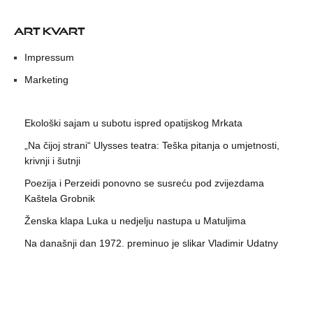
ART KVART
Impressum
Marketing
Ekološki sajam u subotu ispred opatijskog Mrkata
„Na čijoj strani“ Ulysses teatra: Teška pitanja o umjetnosti,
krivnji i šutnji
Poezija i Perzeidi ponovno se susreću pod zvijezdama
Kaštela Grobnik
Ženska klapa Luka u nedjelju nastupa u Matuljima
Na današnji dan 1972. preminuo je slikar Vladimir Udatny