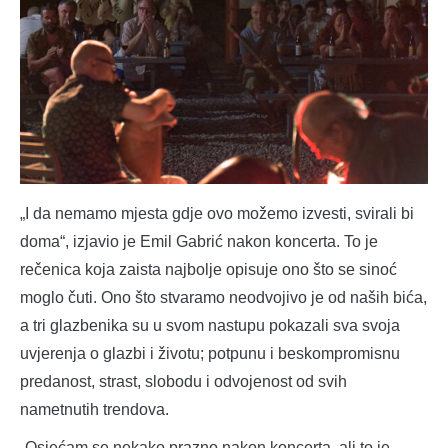
„I da nemamo mjesta gdje ovo možemo izvesti, svirali bi
doma“, izjavio je Emil Gabrić nakon koncerta. To je
rečenica koja zaista najbolje opisuje ono što se sinoć
moglo čuti. Ono što stvaramo neodvojivo je od naših bića,
a tri glazbenika su u svom nastupu pokazali sva svoja
uvjerenja o glazbi i životu; potpunu i beskompromisnu
predanost, strast, slobodu i odvojenost od svih
nametnutih trendova.
„Osjećam se nekako prazno nakon koncerta, ali to je