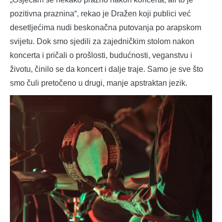
pozitivna praznina“, rekao je Dražen koji publici već
desetljećima nudi beskonačna putovanja po arapskom
svijetu. Dok smo sjedili za zajedničkim stolom nakon
koncerta i pričali o prošlosti, budućnosti, veganstvu i
životu, činilo se da koncert i dalje traje. Samo je sve što
smo čuli pretočeno u drugi, manje apstraktan jezik.