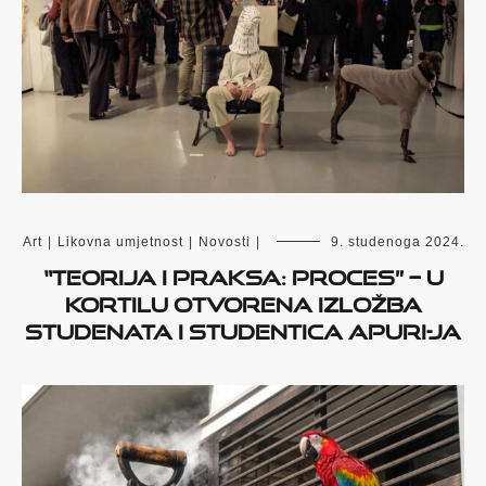
Art
|
Likovna umjetnost
|
Novosti
|
9. studenoga 2024.
“Teorija i praksa: Proces” – U
Kortilu otvorena izložba
studenata i studentica APURI-ja