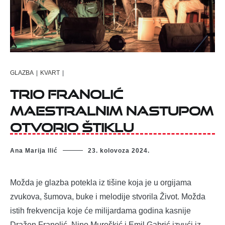
GLAZBA
|
KVART
|
Trio Franolić
maestralnim nastupom
otvorio Štiklu
Ana Marija Ilić
23. kolovoza 2024.
Možda je glazba potekla iz tišine koja je u orgijama
zvukova, šumova, buke i melodije stvorila Život. Možda
istih frekvencija koje će milijardama godina kasnije
Dražen Franolić, Nino Mureškić i Emil Gabrić izvući iz