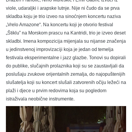
viole, udaraljki i arapske lutnje. Nije ni čudo da se prva
skladba koju je trio izveo na sinoćnjem koncertu naziva
„Vrelo Amazone“. Na koncertu koji je otvorio festival
„Štiklu” na Morskom prascu na Kantridi, trio je izveo deset
skladbi. Imena kompozicija mijenjala su nijanse značenja
u jedinstvenoj improvizaciji koja je jedan od temelja
festivala eksperimentalne i jazz glazbe. Tonovi su dopirali
do publike, slučajnih prolaznika koji su se zaustavljali da
poslušaju zvukove orijentalnih zemalja, do najopuštenijih
slušatelja koji su koncert slušali zatvorenih očiju ležeći na
plaži i djece u prvim redovima koja su pogledom
istraživala neobične instrumente.