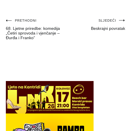
Navigacija
PRETHODNI
SLJEDEĆI
68. Ljetne priredbe: komedija
Beskrajni povratak
objava
„Četiri sprovoda i vjenčanje –
Đurđa i Franko“