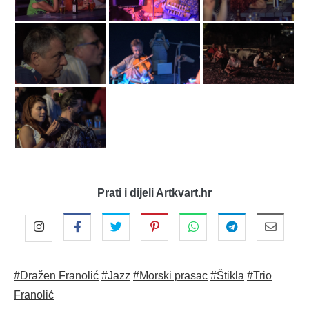
Prati i dijeli Artkvart.hr
#Dražen Franolić
#Jazz
#Morski prasac
#Štikla
#Trio
Franolić