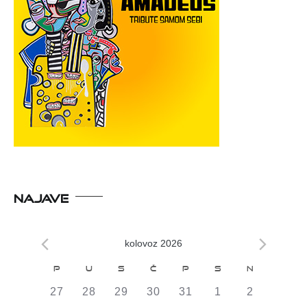
NAJAVE
kolovoz 2026
Kalendar
P
U
S
Č
P
S
N
od
0
0
0
0
0
0
0
27
28
29
30
31
1
2