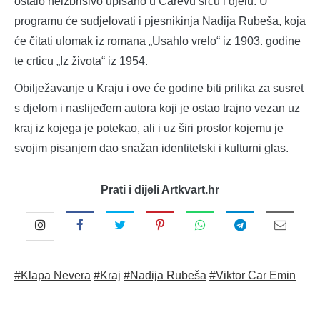
ostalo neizbrisivo upisano u Carevu srcu i djelu. U
programu će sudjelovati i pjesnikinja Nadija Rubeša, koja
će čitati ulomak iz romana „Usahlo vrelo“ iz 1903. godine
te crticu „Iz života“ iz 1954.
Obilježavanje u Kraju i ove će godine biti prilika za susret
s djelom i naslijeđem autora koji je ostao trajno vezan uz
kraj iz kojega je potekao, ali i uz širi prostor kojemu je
svojim pisanjem dao snažan identitetski i kulturni glas.
Prati i dijeli Artkvart.hr
#Klapa Nevera
#Kraj
#Nadija Rubeša
#Viktor Car Emin