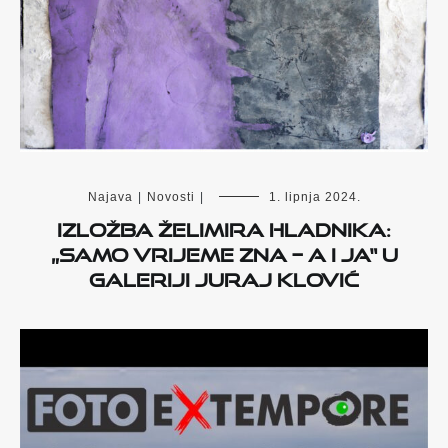
Najava
|
Novosti
|
1. lipnja 2024.
Izložba Želimira Hladnika:
„Samo vrijeme zna – a i ja“ u
Galeriji Juraj Klović