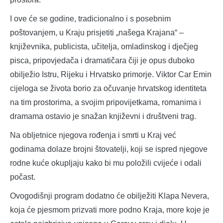
I ove će se godine, tradicionalno i s posebnim
poštovanjem, u Kraju prisjetiti „našega Krajana“ –
književnika, publicista, učitelja, omladinskog i dječjeg
pisca, pripovjedača i dramatičara čiji je opus duboko
obilježio Istru, Rijeku i Hrvatsko primorje. Viktor Car Emin
cijeloga se života borio za očuvanje hrvatskog identiteta
na tim prostorima, a svojim pripovijetkama, romanima i
dramama ostavio je snažan književni i društveni trag.
Na obljetnice njegova rođenja i smrti u Kraj već
godinama dolaze brojni štovatelji, koji se ispred njegove
rodne kuće okupljaju kako bi mu položili cvijeće i odali
počast.
Ovogodišnji program dodatno će obilježiti Klapа Nevera,
koja će pjesmom prizvati more podno Kraja, more koje je