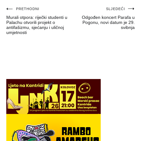
Navigacija
PRETHODNI
SLJEDEĆI
Murali otpora: riječki studenti u
Odgođen koncert Parafa u
objava
Palachu otvorili projekt o
Pogonu, novi datum je 29.
antifašizmu, sjećanju i uličnoj
svibnja
umjetnosti