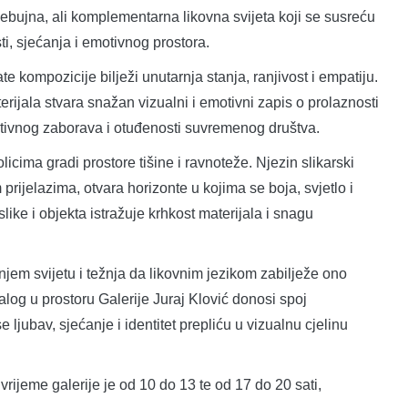
ebujna, ali komplementarna likovna svijeta koji se susreću
sti, sjećanja i emotivnog prostora.
e kompozicije bilježi unutarnja stanja, ranjivost i empatiju.
terijala stvara snažan vizualni i emotivni zapis o prolaznosti
ektivnog zaborava i otuđenosti suvremenog društva.
icima gradi prostore tišine i ravnoteže. Njezin slikarski
prijelazima, otvara horizonte u kojima se boja, svjetlo i
like i objekta istražuje krhkost materijala i snagu
jem svijetu i težnja da likovnim jezikom zabilježe ono
jalog u prostoru Galerije Juraj Klović donosi spoj
e ljubav, sjećanje i identitet prepliću u vizualnu cjelinu
rijeme galerije je od 10 do 13 te od 17 do 20 sati,