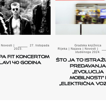
Novosti
|
27. listopada
Gradska knjižnica
2023.
Rijeka
|
Najava
|
Novosti
|
studenoga 2024.
pa Fit koncertom
Što ja to istraž
lavi 40 godina
predavanja
„Evolucija
mobilnosti“ 
„Električna voz