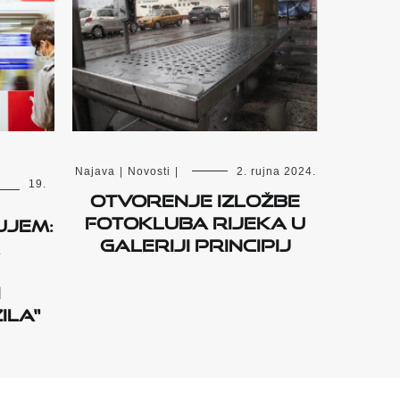
Najava
|
Novosti
|
2. rujna 2024.
19.
Otvorenje izložbe
Fotokluba Rijeka u
ujem:
Galeriji Principij
i
ila“