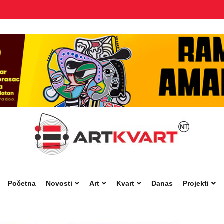
Početna
Novosti
Art
Kvart
Danas
Projekti