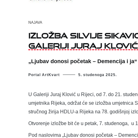
NAJAVA
Izložba Silvije Sikav
Galeriji Juraj Klović
„Ljubav donosi početak – Demencija i ja“ 
Portal ArtKvart
5. studenoga 2025.
U Galeriji Juraj Klović u Rijeci, od 7. do 21. stud
umjetnika Rijeka, održat će se izložba umjetnica S
stručnog žirija HDLU-a Rijeka na 78. godišnjoj izlo
Otvorenje izložbe bit će u petak, 7. studenoga, u 19
Pod naslovima „Ljubav donosi početak – Demencija i