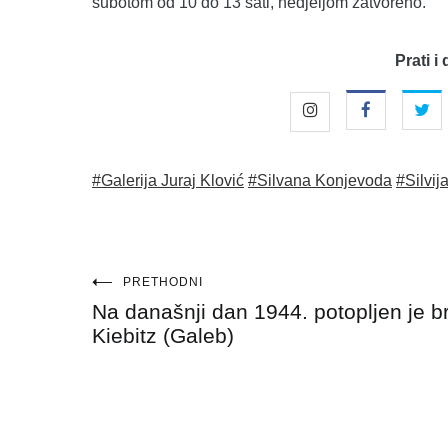
subotom od 10 do 13 sati, nedjeljom zatvoreno.
Prati i 
#Galerija Juraj Klović
#Silvana Konjevoda
#Silvij
Navigacija
PRETHODNI
Na današnji dan 1944. potopljen je b
objava
Kiebitz (Galeb)