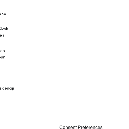
eka
 Šivak
 i
 do
puni
idenciji
Consent Preferences