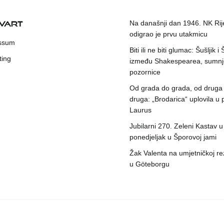
KVART
Na današnji dan 1946. NK Rij
odigrao je prvu utakmicu
ssum
Biti ili ne biti glumac: Šušljik i
ting
između Shakespearea, sumnje
pozornice
Od grada do grada, od druga
druga: „Brodarica“ uplovila u 
Laurus
Jubilarni 270. Zeleni Kastav u
ponedjeljak u Šporovoj jami
Žak Valenta na umjetničkoj rez
u Göteborgu