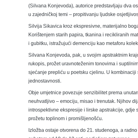
(Silvana Konjevoda), autorice predstavljaju dva os
u zajedničkoj temi – propitivanju ljudske osjetljivo
Silvija Sikavica kroz ekspresivne, materijalno bogat
Korištenjem starih papira, tkanina i recikliranih ma
i gubitku, istražujući demenciju kao metaforu kol
Silvana Konjevoda, pak, u svojim apstraktnim krajol
rukopis, prožet uravnoteženim tonovima i suptilnim 
sjećanje prepliću u poetsku cjelinu. U kombinaciji s
jednostavnosti.
Obje umjetnice povezuje senzibilitet prema unutarn
neuhvatljivo – emociju, misao i trenutak. Njihov di
introspektivne ekspresije i lirske apstrakcije, gdje s
prožetu toplinom i promišljenošću.
Izložba ostaje otvorena do 21. studenoga, a radno v