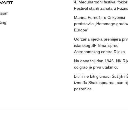
KVART
4. Međunarodni festival foklora
Festival starih zanata u Fuži
ssum
Marina Fernežir u Crikvenici
ting
predstavila „Hommage grado
Europe“
Održana riječka premijera pr
istarskog SF filma ispred
Astronomskog centra Rijeka
Na današnji dan 1946. NK Rij
odigrao je prvu utakmicu
Biti ili ne biti glumac: Šušljik i
između Shakespearea, sumnje
pozornice