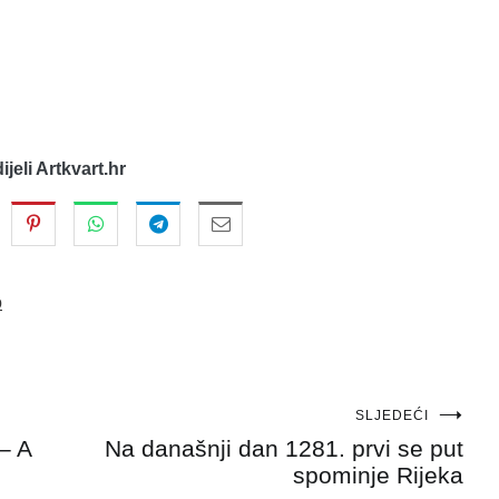
dijeli Artkvart.hr
o
SLJEDEĆI
– A
Na današnji dan 1281. prvi se put
spominje Rijeka