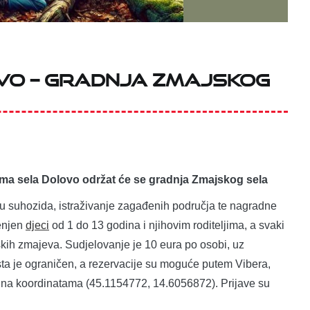
vo – gradnja Zmajskog
ama sela Dolovo održat će se gradnja Zmajskog sela
vu suhozida, istraživanje zagađenih područja te nagradne
jenjen
djeci
od 1 do 13 godina i njihovim roditeljima, a svaki
ih zmajeva. Sudjelovanje je 10 eura po osobi, uz
ta je ograničen, a rezervacije su moguće putem Vibera,
e na koordinatama (45.1154772, 14.6056872). Prijave su