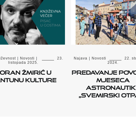
iževnost
|
Novosti
|
23.
Najava
|
Novosti
22. s
listopada 2025.
2024.
oran Žmirić u
Predavanje pov
ntunu kulture
Mjeseca
astronautik
„Svemirski otp