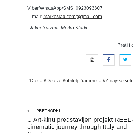
Viber/WhatsApp/SMS: 0923093307
E-mail:
markosladicom@gmail.com
Istaknuti vizual: Marko Sladić
Prati i 
#Djeca
#Dolovo
#obitelj
#radionica
#Zmajsko sel
Navigacija
PRETHODNI
U Art-kinu predstavljen projekt REEL 
objava
cinematic journey through Italy and