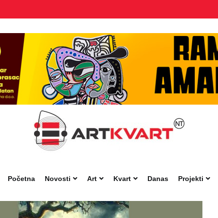
Početna
Novosti
Art
Kvart
Danas
Projekti