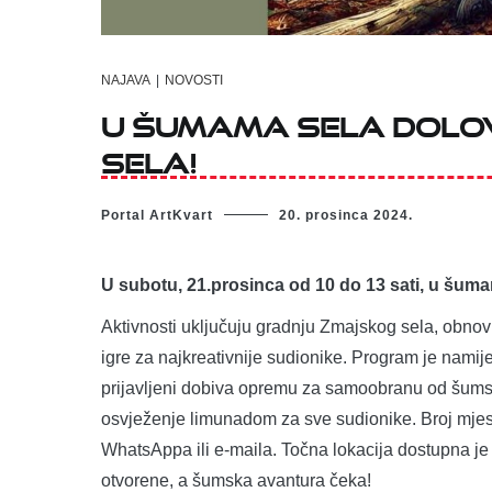
NAJAVA
|
NOVOSTI
U šumama sela Dolo
sela!
Portal ArtKvart
20. prosinca 2024.
U subotu, 21.prosinca od 10 do 13 sati, u šum
Aktivnosti uključuju gradnju Zmajskog sela, obno
igre za najkreativnije sudionike. Program je nami
prijavljeni dobiva opremu za samoobranu od šumsk
osvježenje limunadom za sve sudionike. Broj mjes
WhatsAppa ili e-maila. Točna lokacija dostupna j
otvorene, a šumska avantura čeka!