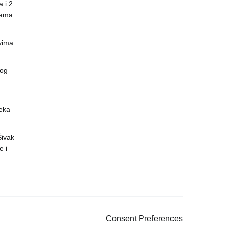
 i 2.
nama
vima
vog
eka
 Šivak
 i
Consent Preferences