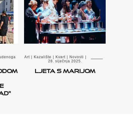
tudenoga
Art
|
Kazalište
|
Kvart
|
Novosti
|
28. siječnja 2025.
odom
Ljeta s Marijom
e
ad“