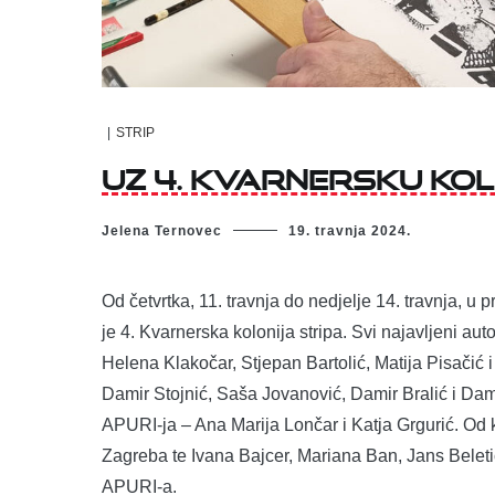
|
STRIP
Uz 4. Kvarnersku kol
Jelena Ternovec
19. travnja 2024.
Od četvrtka, 11. travnja do nedjelje 14. travnja, u 
je 4. Kvarnerska kolonija stripa. Svi najavljeni aut
Helena Klakočar, Stjepan Bartolić, Matija Pisačić i
Damir Stojnić, Saša Jovanović, Damir Bralić i Damir 
APURI-ja – Ana Marija Lončar i Katja Grgurić. Od k
Zagreba te Ivana Bajcer, Mariana Ban, Jans Beleti
APURI-a.