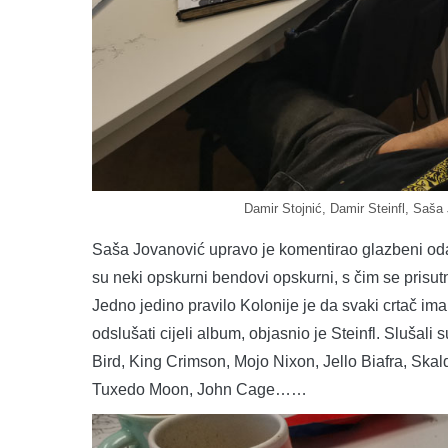
Damir Stojnić, Damir Steinfl, Saša 
Saša Jovanović upravo je komentirao glazbeni odab
su neki opskurni bendovi opskurni, s čim se prisutni 
Jedno jedino pravilo Kolonije je da svaki crtač im
odslušati cijeli album, objasnio je Steinfl. Sluš
Bird, King Crimson, Mojo Nixon, Jello Biafra, Sk
Tuxedo Moon, John Cage……