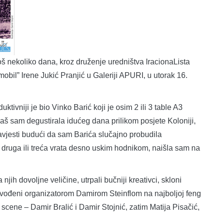
 još nekoliko dana, kroz druženje uredništva IracionaLista
p-mobil” Irene Jukić Pranjić u Galeriji APURI, u utorak 16.
tivniji je bio Vinko Barić koji je osim 2 ili 3 table A3
aš sam degustirala idućeg dana prilikom posjete Koloniji,
savjesti budući da sam Barića slučajno probudila
, druga ili treća vrata desno uskim hodnikom, naišla sam na
jih dovoljne veličine, utrpali bučniji kreativci, skloni
vođeni organizatorom Damirom Steinflom na najboljoj feng
rip scene – Damir Bralić i Damir Stojnić, zatim Matija Pisačić,