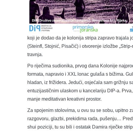
koji je dodao da je kolonija stripa zapravo trajala
(Steinfl, Stojnić, Pisačić) i otvorenje izložbe „Stri
travnja.
Po riječima sudionika, prvog dana Kolonije najproduk
formata, napravio i XXL lonac gulaša s bižima. Gul
hladan, iz frižidera. Jedući, osjećala sam grižnju 
entuzijastičnim ulaskom u kancelariju DIP-a. Prva
manje meditativan kreativni prostor.
Za spojenim stolovima, u ovu su se sobu, upitno za n
razgovoru, glazbi, prekidima rada, pušenju… Pred
shui poziciji, tu su bili i ostatak Damira riječke st