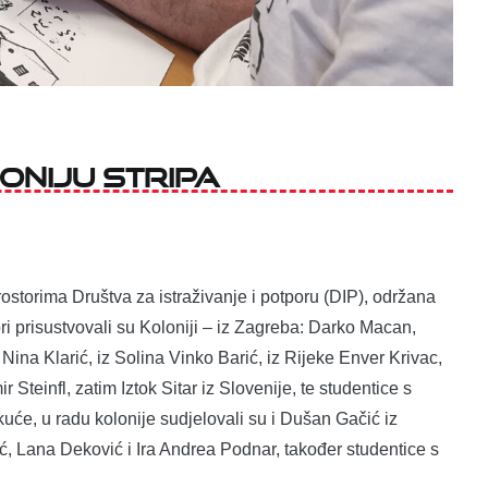
oniju stripa
prostorima Društva za istraživanje i potporu (DIP), održana
ori prisustvovali su Koloniji – iz Zagreba: Darko Macan,
 Nina Klarić, iz Solina Vinko Barić, iz Rijeke Enver Krivac,
Steinfl, zatim Iztok Sitar iz Slovenije, te studentice s
uće, u radu kolonije sudjelovali su i Dušan Gačić iz
ć, Lana Deković i Ira Andrea Podnar, također studentice s