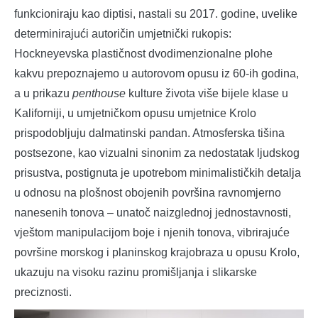
funkcioniraju kao diptisi, nastali su 2017. godine, uvelike
determinirajući autoričin umjetnički rukopis:
Hockneyevska plastičnost dvodimenzionalne plohe
kakvu prepoznajemo u autorovom opusu iz 60-ih godina,
a u prikazu
penthouse
kulture života više bijele klase u
Kaliforniji, u umjetničkom opusu umjetnice Krolo
prispodobljuju dalmatinski pandan. Atmosferska tišina
postsezone, kao vizualni sinonim za nedostatak ljudskog
prisustva, postignuta je upotrebom minimalističkih detalja
u odnosu na plošnost obojenih površina ravnomjerno
nanesenih tonova – unatoč naizglednoj jednostavnosti,
vještom manipulacijom boje i njenih tonova, vibrirajuće
površine morskog i planinskog krajobraza u opusu Krolo,
ukazuju na visoku razinu promišljanja i slikarske
preciznosti.