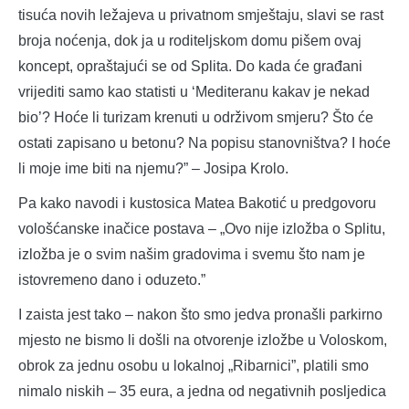
tisuća novih ležajeva u privatnom smještaju, slavi se rast
broja noćenja, dok ja u roditeljskom domu pišem ovaj
koncept, opraštajući se od Splita. Do kada će građani
vrijediti samo kao statisti u ‘Mediteranu kakav je nekad
bio’? Hoće li turizam krenuti u održivom smjeru? Što će
ostati zapisano u betonu? Na popisu stanovništva? I hoće
li moje ime biti na njemu?” – Josipa Krolo.
Pa kako navodi i kustosica Matea Bakotić u predgovoru
vološćanske inačice postava – „Ovo nije izložba o Splitu,
izložba je o svim našim gradovima i svemu što nam je
istovremeno dano i oduzeto.”
I zaista jest tako – nakon što smo jedva pronašli parkirno
mjesto ne bismo li došli na otvorenje izložbe u Voloskom,
obrok za jednu osobu u lokalnoj „Ribarnici”, platili smo
nimalo niskih – 35 eura, a jedna od negativnih posljedica