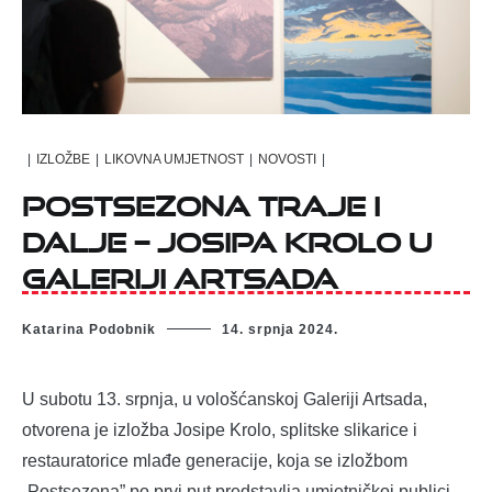
|
IZLOŽBE
|
LIKOVNA UMJETNOST
|
NOVOSTI
|
Postsezona traje i
dalje – Josipa Krolo u
Galeriji Artsada
Katarina Podobnik
14. srpnja 2024.
U subotu 13. srpnja, u vološćanskoj Galeriji Artsada,
otvorena je izložba Josipe Krolo, splitske slikarice i
restauratorice mlađe generacije, koja se izložbom
„Postsezona” po prvi put predstavlja umjetničkoj publici