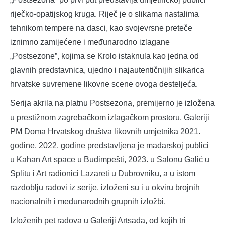
riječko-opatijskog kruga. Riječ je o slikama nastalima
tehnikom tempere na dasci, kao svojevrsne preteče
iznimno zamijećene i međunarodno izlagane
„Postsezone”, kojima se Krolo istaknula kao jedna od
glavnih predstavnica, ujedno i najautentičnijih slikarica
hrvatske suvremene likovne scene ovoga desteljeća.
Serija akrila na platnu Postsezona, premijerno je izložena
u prestižnom zagrebačkom izlagačkom prostoru, Galeriji
PM Doma Hrvatskog društva likovnih umjetnika 2021.
godine, 2022. godine predstavljena je mađarskoj publici
u Kahan Art space u Budimpešti, 2023. u Salonu Galić u
Splitu i Art radionici Lazareti u Dubrovniku, a u istom
razdoblju radovi iz serije, izloženi su i u okviru brojnih
nacionalnih i međunarodnih grupnih izložbi.
Izloženih pet radova u Galeriji Artsada, od kojih tri