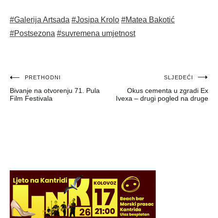
#Galerija Artsada
#Josipa Krolo
#Matea Bakotić
#Postsezona
#suvremena umjetnost
Navigacija
PRETHODNI
SLJEDEĆI
Bivanje na otvorenju 71. Pula
Okus cementa u zgradi Ex
objava
Film Festivala
Ivexa – drugi pogled na druge