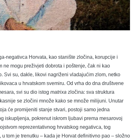
a-negativca Horvata, kao stanište zločina, korupcije i
m ne mogu preživjeti dobrota i poštenje, čak ni kao
. Svi su, dakle, likovi nagriženi vladajućim zlom, netko
zlikovaca u hrvatskom svemiru. Od vrha do dna društvene
mesara, svi su dio istog
matrixa
zločina: sva struktura
a kasnije se zločini množe kako se množe milijuni. Unutar
a će promijeniti stanje stvari, postoji samo jedna
tog iskupljenja, pokrenut iskrom ljubavi prema mesarovoj
bojstvom reprezentativnog hrvatskog negativca, tog
u tom je trenutku – kada je Horvat definitivno pao – složno