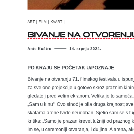
ART
|
FILM
|
KVART
|
Bivanje na otvorenju
Ante Kuštre
14. srpnja 2024.
PO KRAJU SE POČETAK U/POZNAJE
Bivanje na otvaranju 71. filmskog festivala u ispu
za sve one projekcije u gotovo skroz praznim kini
gledatelj pred velim ekranom. Velika je to samoća
„Sam u kinu“. Ovo sinoć je bila druga krajnost; 
skalama arene tvrdo neudoban. Sjetio sam se s tu
kritika: „Samo je prazan krevet tužniji od praznog k
im se, u ceremoniji otvaranja, i duljina. A arena, 