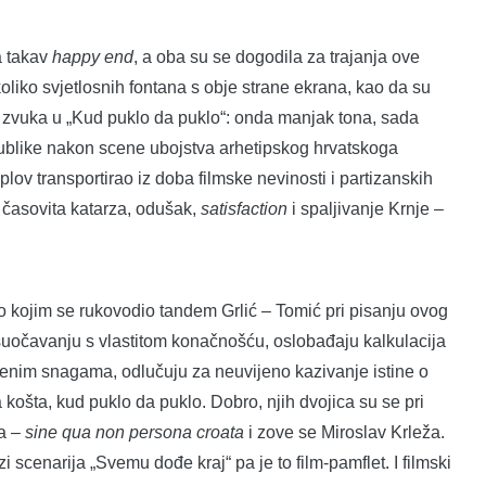
a takav
happy end
, a oba su se dogodila za trajanja ove
oliko svjetlosnih fontana s obje strane ekrana, kao da su
ak zvuka u „Kud puklo da puklo“: onda manjak tona, sada
 publike nakon scene ubojstva arhetipskog hrvatskoga
plov transportirao iz doba filmske nevinosti i partizanskih
to časovita katarza, odušak,
satisfaction
i spaljivanje Krnje –
o kojim se rukovodio tandem Grlić – Tomić pri pisanju ovog
u suočavanju s vlastitom konačnošću, oslobađaju kalkulacija
uženim snagama, odlučuju za neuvijeno kazivanje istine o
a košta, kud puklo da puklo. Dobro, njih dvojica su se pri
da –
sine qua non persona croata
i zove se Miroslav Krleža.
scenarija „Svemu dođe kraj“ pa je to film-pamflet. I filmski