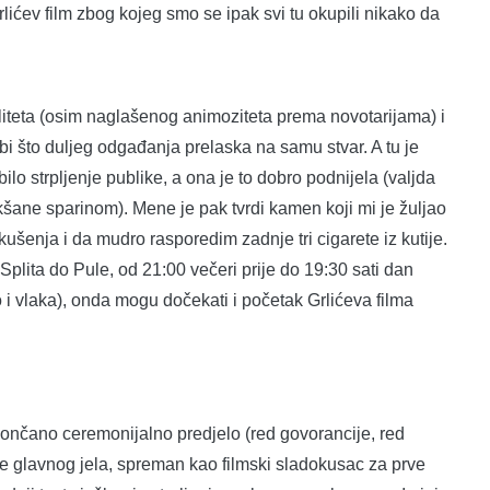
Grlićev film zbog kojeg smo se ipak svi tu okupili nikako da
aliteta (osim naglašenog animoziteta prema novotarijama) i
i što duljeg odgađanja prelaska na samu stvar. A tu je
bilo strpljenje publike, a ona je to dobro podnijela (valjda
šane sparinom). Mene je pak tvrdi kamen koji mi je žuljao
ušenja i da mudro rasporedim zadnje tri cigarete iz kutije.
plita do Pule, od 21:00 večeri prije do 19:30 sati dan
o i vlaka), onda mogu dočekati i početak Grlićeva filma
končano ceremonijalno predjelo (red govorancije, red
adne glavnog jela, spreman kao filmski sladokusac za prve