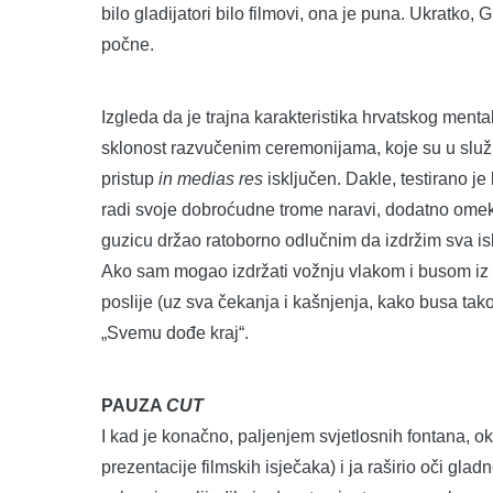
bilo gladijatori bilo filmovi, ona je puna. Ukratko, 
počne.
Izgleda da je trajna karakteristika hrvatskog ment
sklonost razvučenim ceremonijama, koje su u služb
pristup
in medias res
isključen. Dakle, testirano je 
radi svoje dobroćudne trome naravi, dodatno omek
guzicu držao ratoborno odlučnim da izdržim sva isk
Ako sam mogao izdržati vožnju vlakom i busom iz S
poslije (uz sva čekanja i kašnjenja, kako busa tak
„Svemu dođe kraj“.
PAUZA
CUT
I kad je konačno, paljenjem svjetlosnih fontana, o
prezentacije filmskih isječaka) i ja raširio oči gl