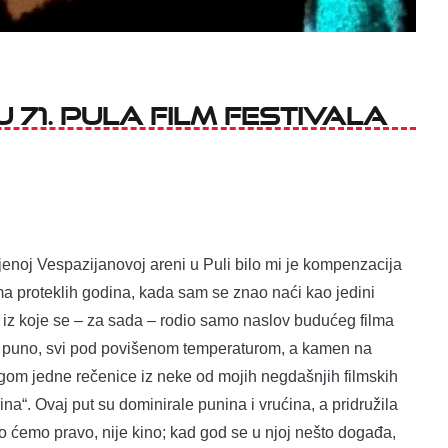
 71. Pula Film Festivala
njenoj Vespazijanovoj areni u Puli bilo mi je kompenzacija
ma proteklih godina, kada sam se znao naći kao jedini
, iz koje se – za sada – rodio samo naslov budućeg filma
sve puno, svi pod povišenom temperaturom, a kamen na
gom jedne rečenice iz neke od mojih negdašnjih filmskih
ina“. Ovaj put su dominirale punina i vrućina, a pridružila
ako ćemo pravo, nije kino; kad god se u njoj nešto događa,