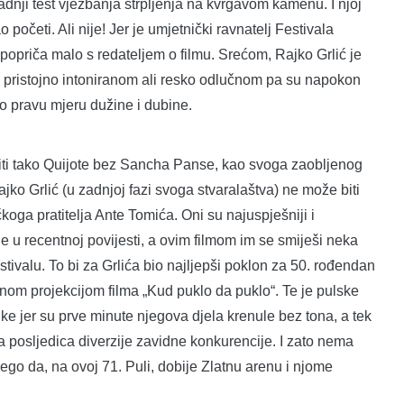
adnji test vježbanja strpljenja na kvrgavom kamenu. I njoj
početi. Ali nije! Jer je umjetnički ravnatelj Festivala
 popriča malo s redateljem o filmu. Srećom, Rajko Grlić je
 pristojno intoniranom ali resko odlučnom pa su napokon
ao pravu mjeru dužine i dubine.
 niti tako Quijote bez Sancha Panse, kao svoga zaobljenog
jko Grlić (u zadnjoj fazi svoga stvaralaštva) ne može biti
čkoga pratitelja Ante Tomića. Oni su najuspješniji i
e u recentnoj povijesti, a ovim filmom im se smiješi neka
ivalu. To bi za Grlića bio najljepši poklon za 50. rođendan
nom projekcijom filma „Kud puklo da puklo“. Te je pulske
e jer su prve minute njegova djela krenule bez tona, a tek
la posljedica diverzije zavidne konkurencije. I zato nema
ego da, na ovoj 71. Puli, dobije Zlatnu arenu i njome