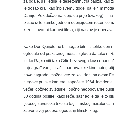
zalogaje, uslijedila je desetominutna pauza, kao z
je došao kraj, kao što svemu dođe, pa je film mogao 
Danijel Pek došao na ideju da prije (svakog) filma
izišao iz te zamke jednom odbijajućom rečenicom,
krenuli uvodni kadrovi filma, čiji naslov je obećav
Kako Don Quijote ne bi mogao biti niti toliko don
ogledala od praktičnog mesa, izgleda da tako ni Ra
toliko Rajko niti tako Grlić bez svoga ko/scenaristi
najnagrađivaniji bračni par hrvatske kinematografij
nova nagrada, možda već za koji dan, na ovom Fest
njegove pulske karijere, započete 1964. incidental
večeri doživio zvižduke i bučno negodovanje publik
30 godina poslije, kako reče, saznao je da je to bi
ljepšeg završetka trke za tog filmskog maratonca n
zatvori svoj pedesetogodišnji filmski krug.