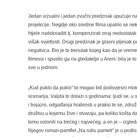
Jedan vizualni i jedan zvučni predznak upućuje n
projekcije. Negdje oko sredine filma upalilo se nek
htjele nadoknaditi tj. kompenzirati onaj nedostat
višak svjetlosti. Drugi predznak je glasni pljesak
negativca. Bio je to trenutak kojeg kao da je vreme
filmova i spustio ga na gledatelje u Areni: bila je 
sve u jednom.
„Kud puklo da puklo“ bi mogao biti podsvjesni mot
scenarija. Valjda to dolazi s godinama: ljudi se, 
i bojazni, odgađanja hrabrosti u praksi te se, zdr
društvu u kojemu žive i stvaraju, pa koliko košta d
tomu oslonili na trećeg i najvećeg, a on je – izgle
Njegov roman-pamflet „Na rubu pameti“ je u podlozi 