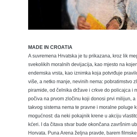
MADE IN CROATIA
A suvremena Hrvatska je tu prikazana, kroz lik meg
svekolikih moralnih devijacija, kao mjesto na koje
endemska vrsta, kao iznimka koja potvrđuje pravilo
više, a netko manje, nevinih nema: pobratimstvo 
piramide, od čelnika države i crkve do policajca i 
počiva na prvom zločinu koji donosi prvi milijun, 
takvog sistema nema te pravne i moralne poluge koj
mogućnost: da neki pokajnik krene u akciju vlasti
kćeri. I da čitava stvar bude okončana završnim u
Horvata. Puna Arena željna pravde, barem filmske, 