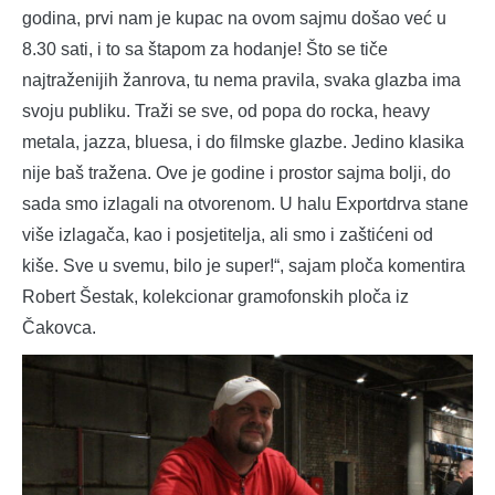
godina, prvi nam je kupac na ovom sajmu došao već u
8.30 sati, i to sa štapom za hodanje! Što se tiče
najtraženijih žanrova, tu nema pravila, svaka glazba ima
svoju publiku. Traži se sve, od popa do rocka, heavy
metala, jazza, bluesa, i do filmske glazbe. Jedino klasika
nije baš tražena. Ove je godine i prostor sajma bolji, do
sada smo izlagali na otvorenom. U halu Exportdrva stane
više izlagača, kao i posjetitelja, ali smo i zaštićeni od
kiše. Sve u svemu, bilo je super!“, sajam ploča komentira
Robert Šestak, kolekcionar gramofonskih ploča iz
Čakovca.