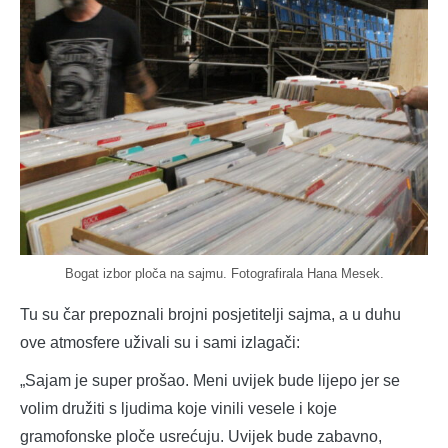
Bogat izbor ploča na sajmu. Fotografirala Hana Mesek.
Tu su čar prepoznali brojni posjetitelji sajma, a u duhu
ove atmosfere uživali su i sami izlagači:
„Sajam je super prošao. Meni uvijek bude lijepo jer se
volim družiti s ljudima koje vinili vesele i koje
gramofonske ploče usrećuju. Uvijek bude zabavno,