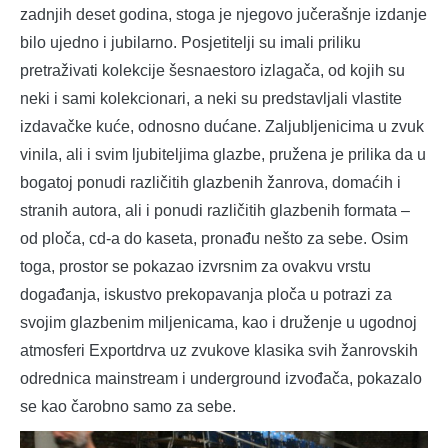
zadnjih deset godina, stoga je njegovo jučerašnje izdanje
bilo ujedno i jubilarno. Posjetitelji su imali priliku
pretraživati kolekcije šesnaestoro izlagača, od kojih su
neki i sami kolekcionari, a neki su predstavljali vlastite
izdavačke kuće, odnosno dućane. Zaljubljenicima u zvuk
vinila, ali i svim ljubiteljima glazbe, pružena je prilika da u
bogatoj ponudi različitih glazbenih žanrova, domaćih i
stranih autora, ali i ponudi različitih glazbenih formata –
od ploča, cd-a do kaseta, pronađu nešto za sebe. Osim
toga, prostor se pokazao izvrsnim za ovakvu vrstu
događanja, iskustvo prekopavanja ploča u potrazi za
svojim glazbenim miljenicama, kao i druženje u ugodnoj
atmosferi Exportdrva uz zvukove klasika svih žanrovskih
odrednica mainstream i underground izvođača, pokazalo
se kao čarobno samo za sebe.