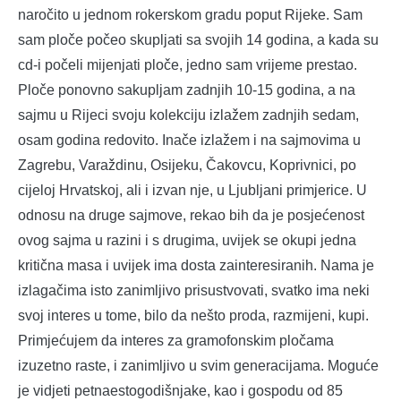
naročito u jednom rokerskom gradu poput Rijeke. Sam
sam ploče počeo skupljati sa svojih 14 godina, a kada su
cd-i počeli mijenjati ploče, jedno sam vrijeme prestao.
Ploče ponovno sakupljam zadnjih 10-15 godina, a na
sajmu u Rijeci svoju kolekciju izlažem zadnjih sedam,
osam godina redovito. Inače izlažem i na sajmovima u
Zagrebu, Varaždinu, Osijeku, Čakovcu, Koprivnici, po
cijeloj Hrvatskoj, ali i izvan nje, u Ljubljani primjerice. U
odnosu na druge sajmove, rekao bih da je posjećenost
ovog sajma u razini i s drugima, uvijek se okupi jedna
kritična masa i uvijek ima dosta zainteresiranih. Nama je
izlagačima isto zanimljivo prisustvovati, svatko ima neki
svoj interes u tome, bilo da nešto proda, razmijeni, kupi.
Primjećujem da interes za gramofonskim pločama
izuzetno raste, i zanimljivo u svim generacijama. Moguće
je vidjeti petnaestogodišnjake, kao i gospodu od 85