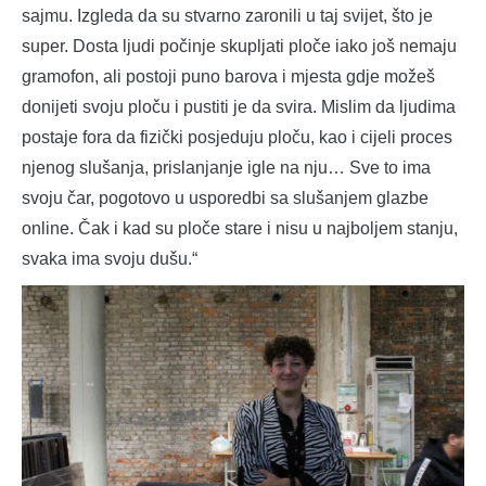
sajmu. Izgleda da su stvarno zaronili u taj svijet, što je
super. Dosta ljudi počinje skupljati ploče iako još nemaju
gramofon, ali postoji puno barova i mjesta gdje možeš
donijeti svoju ploču i pustiti je da svira. Mislim da ljudima
postaje fora da fizički posjeduju ploču, kao i cijeli proces
njenog slušanja, prislanjanje igle na nju… Sve to ima
svoju čar, pogotovo u usporedbi sa slušanjem glazbe
online. Čak i kad su ploče stare i nisu u najboljem stanju,
svaka ima svoju dušu.“