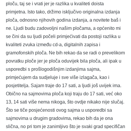
ploču, taj se i vrati jer je razlika u kvaliteti doista
primjetna. Isto tako, držimo isključivo originalna izdanja
ploča, odnosno njihovih godina izdanja, a novitete baš i
ne. Ljudi budu zadovoljni našim pločama, a općenito mi
se čini da su ljudi počeli primjećivati da postoji razlika u
kvaliteti zvuka između cd-a, digitalnih zapisa i
gramofonskih ploča. Ne bih rekao da se radi o prevelikom
povratku ploče jer je ploča oduvijek bila ploča, ali ipak u
usporedbi s prošlogodišnjim izdanjima sajma,
primjećujem da sudjeluje i sve više izlagača, kao i
posjetitelja. Sajam traje do 17 sati, a ljudi još uvijek ima.
Obično na sajmovima ploča koji traju do 17 sati, već oko
13, 14 sati više nema nikoga, što ovdje nikako nije slučaj.
Što se tiče posjećenosti ovog sajma u usporedbi sa
sajmovima u drugim gradovima, rekao bih da je ona
slična, no pri tom je zanimljivo što je svaki grad specifičan