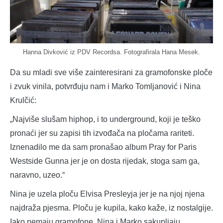
Hanna Divković iz PDV Recordsa. Fotografirala Hana Mesek.
Da su mladi sve više zainteresirani za gramofonske ploče
i zvuk vinila, potvrđuju nam i Marko Tomljanović i Nina
Krulčić:
„Najviše slušam hiphop, i to underground, koji je teško
pronaći jer su zapisi tih izvođača na pločama rariteti.
Iznenadilo me da sam pronašao album Pray for Paris
Westside Gunna jer je on dosta rijedak, stoga sam ga,
naravno, uzeo.“
Nina je uzela ploču Elvisa Presleyja jer je na njoj njena
najdraža pjesma. Ploču je kupila, kako kaže, iz nostalgije.
Iako nemaju gramofone, Nina i Marko sakupljaju