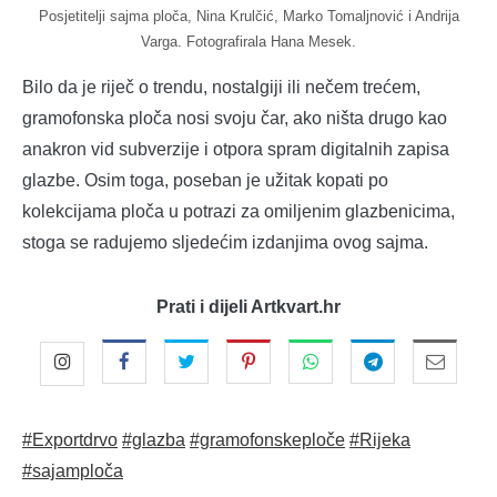
Posjetitelji sajma ploča, Nina Krulčić, Marko Tomaljnović i Andrija
Varga. Fotografirala Hana Mesek.
Bilo da je riječ o trendu, nostalgiji ili nečem trećem,
gramofonska ploča nosi svoju čar, ako ništa drugo kao
anakron vid subverzije i otpora spram digitalnih zapisa
glazbe. Osim toga, poseban je užitak kopati po
kolekcijama ploča u potrazi za omiljenim glazbenicima,
stoga se radujemo sljedećim izdanjima ovog sajma.
Prati i dijeli Artkvart.hr
#Exportdrvo
#glazba
#gramofonskeploče
#Rijeka
#sajamploča