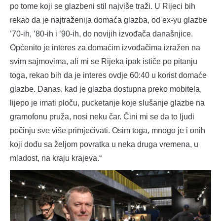
po tome koji se glazbeni stil najviše traži. U Rijeci bih
rekao da je najtraženija domaća glazba, od ex-yu glazbe
’70-ih, ’80-ih i ’90-ih, do novijih izvođača današnjice.
Općenito je interes za domaćim izvođačima izražen na
svim sajmovima, ali mi se Rijeka ipak ističe po pitanju
toga, rekao bih da je interes ovdje 60:40 u korist domaće
glazbe. Danas, kad je glazba dostupna preko mobitela,
lijepo je imati ploču, pucketanje koje slušanje glazbe na
gramofonu pruža, nosi neku čar. Čini mi se da to ljudi
počinju sve više primjećivati. Osim toga, mnogo je i onih
koji dođu sa željom povratka u neka druga vremena, u
mladost, na kraju krajeva.“