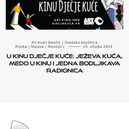
Art Kvart Benčić
|
Gradska knjižnica
Rijeka
|
Najava
|
Novosti
|
24. ožujka 2024.
U kinu Dječje kuće: Ježeva kuća,
Medo u kinu i jedna bodljikava
radionica