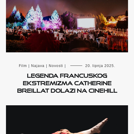
Film
|
Najava
|
Novosti
|
20. lipnja 2025.
Legenda francuskog
ekstremizma Catherine
Breillat dolazi na Cinehill