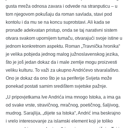
gusta mreža odnosa zavara i odvede na stranputicu – u
tom njegovom pokušaju da roman savlada, stavi pod
kontolu i da mu se na koncu suprotstavi. Ali kada se
pronađe adekvatan pristup, onda se taj narativni sistem
otvara svakom upornijem tumaču, otvarajući svoje istine u
jednom konkretnom aspektu. Roman „Travnička hronika“
je velika pobjeda jednog malog južnoslavenskog jezika,
što je još jedan dokaz da i male zemlje mogu proizvesti
veliku kulturu. To važi za ukupno Andrićevo stvaralaštvo.
Ono je dokaz da ono što je sa periferije Svijeta može
ponekad postati samim središtem svjetske pažnje.
„U pripovjetkama Ive Andrića ima mnogo Istoka, a ima ga
od svake vrste, stravičnog, mračnog, poetičnog, šaljivog,
mudrog. Sarajlija, „dijete sa Istoka“, Andrić ima beskrajno
i vrelo interesovanje za islamski element koji je toliko