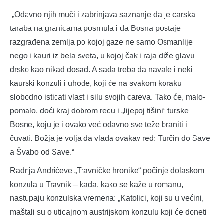
„Odavno njih muči i zabrinjava saznanje da je carska
taraba na granicama posrnula i da Bosna postaje
razgrađena zemlja po kojoj gaze ne samo Osmanlije
nego i kauri iz bela sveta, u kojoj čak i raja diže glavu
drsko kao nikad dosad. A sada treba da navale i neki
kaurski konzuli i uhode, koji će na svakom koraku
slobodno isticati vlast i silu svojih careva. Tako će, malo-
pomalo, doći kraj dobrom redu i „lijepoj tišini“ turske
Bosne, koju je i ovako već odavno sve teže braniti i
čuvati. Božja je volja da vlada ovakav red: Turčin do Save
a Švabo od Save.“
Radnja Andrićeve „Travničke hronike“ počinje dolaskom
konzula u Travnik – kada, kako se kaže u romanu,
nastupaju konzulska vremena: „Katolici, koji su u većini,
maštali su o uticajnom austrijskom konzulu koji će doneti