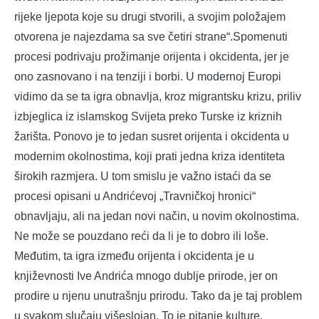
rijeke ljepota koje su drugi stvorili, a svojim položajem
otvorena je najezdama sa sve četiri strane“.Spomenuti
procesi podrivaju prožimanje orijenta i okcidenta, jer je
ono zasnovano i na tenziji i borbi. U modernoj Europi
vidimo da se ta igra obnavlja, kroz migrantsku krizu, priliv
izbjeglica iz islamskog Svijeta preko Turske iz kriznih
žarišta. Ponovo je to jedan susret orijenta i okcidenta u
modernim okolnostima, koji prati jedna kriza identiteta
širokih razmjera. U tom smislu je važno istaći da se
procesi opisani u Andrićevoj „Travničkoj hronici“
obnavljaju, ali na jedan novi način, u novim okolnostima.
Ne može se pouzdano reći da li je to dobro ili loše.
Međutim, ta igra između orijenta i okcidenta je u
književnosti Ive Andrića mnogo dublje prirode, jer on
prodire u njenu unutrašnju prirodu. Tako da je taj problem
u svakom slučaju višeslojan. To je pitanje kulture,