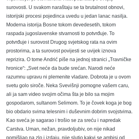
surovosti. U svakom naraštaju se ta brutalnost obnovi,
istorijski procesi pojedinca uvedu u jedan lanac nasilja.
Moderna istorija Bosne tokom devedesetih, tokom
raspada jugoslavenske stvarnosti to potvrđuje. To
potvrđuje i surovost Drugog svjetskog rata na ovim
prostorima, a ta surovost povijesti se uvijek iznova
reprizira. O tome Andrić piše na jednoj stranici „Travničke
hronice“: „Svet neće da bude srećan. Narodi neće
razumnu upravu ni plemenite vladare. Dobrota je u ovom
svetu golo siroče. Neka Svevišnji pomogne vašem caru,
ali ja sam video svojim očima šta je bilo sa mojim
gospodarom, sultanom Selimom. To je čovek koga je bog
bio obdario svima telesnim i duševnim dobrim svojstvima.
Kao sveća je sagarao i trošio se za sreću i napredak
Carstva. Uman, nežan, pravdoljubiv, on nije nikad
pomišljao na zlo i izdaju, nije slutio kakvi se ambisi od