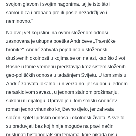
svojom glavom i svojim nagonima, taj je isto što i
samoubica i propada pre ili posle nezadržljivo i
neminovno.“
Na ovoj velikoj istini, na ovom složenom odnosu
zasnovana je ukupna poetika Andrićeve „Travničke
hronike“. Andrić zahvata pojedinca u složenosti
društvenih okolnosti u kojima se on nalazi, kao što život
Bosne u tome vremenu predstavlja kroz sistem složenih
geo-političkih odnosa u tadašnjem Svijetu. U tom smislu
Andrić zahvata lokalno i univerzalno, jer su oni u jednom
neraskidivom savezu, u jednom stalnom prožimanju,
sukobu ili dijalogu. Upravo je u tom smislu Andrićev
roman jedno vrhunsko književno djelo, jer zahvata
složeni splet ljudskih odnosa i okolnosti života. A sve to
su preduvjeti bez kojih nije moguće na pravi način
pristupati historiografskim temama, koje nikada nisu