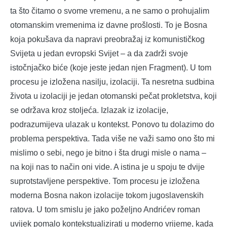
ta što čitamo o svome vremenu, a ne samo o prohujalim
otomanskim vremenima iz davne prošlosti. To je Bosna
koja pokušava da napravi preobražaj iz komunističkog
Svijeta u jedan evropski Svijet – a da zadrži svoje
istočnjačko biće (koje jeste jedan njen Fragment). U tom
procesu je izložena nasilju, izolaciji. Ta nesretna sudbina
života u izolaciji je jedan otomanski pečat prokletstva, koji
se održava kroz stoljeća. Izlazak iz izolacije,
podrazumijeva ulazak u kontekst. Ponovo tu dolazimo do
problema perspektiva. Tada više ne važi samo ono što mi
mislimo o sebi, nego je bitno i šta drugi misle o nama –
na koji nas to način oni vide. A istina je u spoju te dvije
suprotstavljene perspektive. Tom procesu je izložena
moderna Bosna nakon izolacije tokom jugoslavenskih
ratova. U tom smislu je jako poželjno Andrićev roman
uvijek pomalo kontekstualizirati u moderno vrijeme, kada