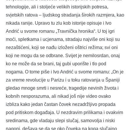
tehnologije, ali i stoljeće velikih istorijskih potresa,
svjetskih ratova – ljudskog stradanja širokih razmjera, kao
nikada ranije. Upravo tu zlu kob istorije opisuje i Ivo
Andrić u svome romanu „Travnička hronika“. U toj igri
moći, spletkama i ucjenama, stradaju najviše oni koji su
nezaštićeni, koji se nađu izloženi oštrici režima; svi oni
koji ne mogu da se odbrane. Svijet je nemilosrdan, onaj
ko ne može da se brani, taj gubi uporište i tlo pod
nogama. O tome piše i Ivo Andrić u svome romanu: „On je
za vreme revolucije u Parizu i u toku ratovanja u Španiji
gledao mnoge smrti i nesreće, tragedije nevinih života i
kobnih nesporazuma, ali nikad još nije video ovako
izbliza kako jedan častan čovek nezadržljivo propada
pod pritiskom događaja. U nezdravim prilikama i ovakvim
sredinama, gde vladaju slepi slučaj, samovolja i niski
nagoni, dešava se da se oko čoveka na koga slučajno