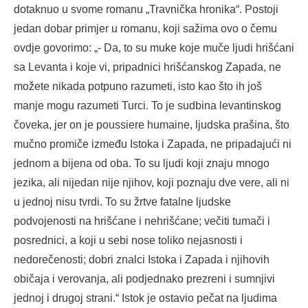
dotaknuo u svome romanu „Travnička hronika“. Postoji
jedan dobar primjer u romanu, koji sažima ovo o čemu
ovdje govorimo: „- Da, to su muke koje muče ljudi hrišćani
sa Levanta i koje vi, pripadnici hrišćanskog Zapada, ne
možete nikada potpuno razumeti, isto kao što ih još
manje mogu razumeti Turci. To je sudbina levantinskog
čoveka, jer on je poussiere humaine, ljudska prašina, što
mučno promiče između Istoka i Zapada, ne pripadajući ni
jednom a bijena od oba. To su ljudi koji znaju mnogo
jezika, ali nijedan nije njihov, koji poznaju dve vere, ali ni
u jednoj nisu tvrdi. To su žrtve fatalne ljudske
podvojenosti na hrišćane i nehrišćane; večiti tumači i
posrednici, a koji u sebi nose toliko nejasnosti i
nedorečenosti; dobri znalci Istoka i Zapada i njihovih
običaja i verovanja, ali podjednako prezreni i sumnjivi
jednoj i drugoj strani.“ Istok je ostavio pečat na ljudima