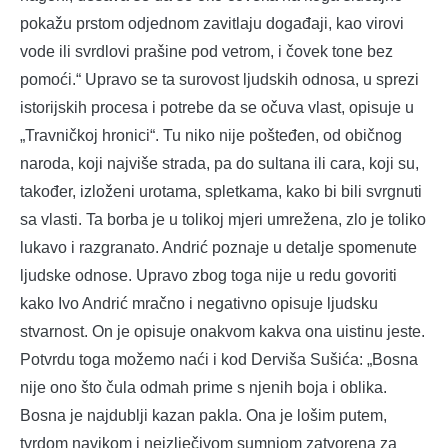
pokažu prstom odjednom zavitlaju događaji, kao virovi
vode ili svrdlovi prašine pod vetrom, i čovek tone bez
pomoći.“ Upravo se ta surovost ljudskih odnosa, u sprezi
istorijskih procesa i potrebe da se očuva vlast, opisuje u
„Travničkoj hronici“. Tu niko nije pošteđen, od običnog
naroda, koji najviše strada, pa do sultana ili cara, koji su,
također, izloženi urotama, spletkama, kako bi bili svrgnuti
sa vlasti. Ta borba je u tolikoj mjeri umrežena, zlo je toliko
lukavo i razgranato. Andrić poznaje u detalje spomenute
ljudske odnose. Upravo zbog toga nije u redu govoriti
kako Ivo Andrić mračno i negativno opisuje ljudsku
stvarnost. On je opisuje onakvom kakva ona uistinu jeste.
Potvrdu toga možemo naći i kod Derviša Sušića: „Bosna
nije ono što čula odmah prime s njenih boja i oblika.
Bosna je najdublji kazan pakla. Ona je lošim putem,
tvrdom navikom i neizlječivom sumnjom zatvorena za