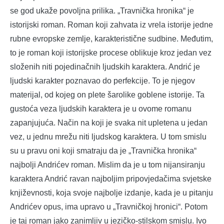
se god ukaže povoljna prilika. „Travnička hronika“ je
istorijski roman. Roman koji zahvata iz vrela istorije jedne
rubne evropske zemlje, karakteristične sudbine. Međutim,
to je roman koji istorijske procese oblikuje kroz jedan vez
složenih niti pojedinačnih ljudskih karaktera. Andrić je
ljudski karakter poznavao do perfekcije. To je njegov
materijal, od kojeg on plete šarolike goblene istorije. Ta
gustoća veza ljudskih karaktera je u ovome romanu
zapanjujuća. Način na koji je svaka nit upletena u jedan
vez, u jednu mrežu niti ljudskog karaktera. U tom smislu
su u pravu oni koji smatraju da je „Travnička hronika“
najbolji Andrićev roman. Mislim da je u tom nijansiranju
karaktera Andrić ravan najboljim pripovjedačima svjetske
književnosti, koja svoje najbolje izdanje, kada je u pitanju
Andrićev opus, ima upravo u „Travničkoj hronici“. Potom
je taj roman jako zanimljiv u jezičko-stilskom smislu. Ivo