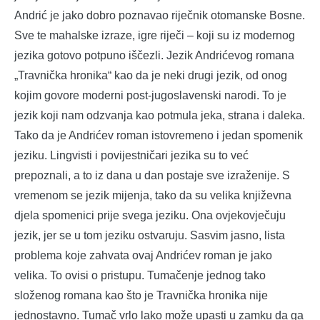
Andrić je jako dobro poznavao riječnik otomanske Bosne.
Sve te mahalske izraze, igre riječi – koji su iz modernog
jezika gotovo potpuno iščezli. Jezik Andrićevog romana
„Travnička hronika“ kao da je neki drugi jezik, od onog
kojim govore moderni post-jugoslavenski narodi. To je
jezik koji nam odzvanja kao potmula jeka, strana i daleka.
Tako da je Andrićev roman istovremeno i jedan spomenik
jeziku. Lingvisti i povijestničari jezika su to već
prepoznali, a to iz dana u dan postaje sve izraženije. S
vremenom se jezik mijenja, tako da su velika književna
djela spomenici prije svega jeziku. Ona ovjekovječuju
jezik, jer se u tom jeziku ostvaruju. Sasvim jasno, lista
problema koje zahvata ovaj Andrićev roman je jako
velika. To ovisi o pristupu. Tumačenje jednog tako
složenog romana kao što je Travnička hronika nije
jednostavno. Tumač vrlo lako može upasti u zamku da ga