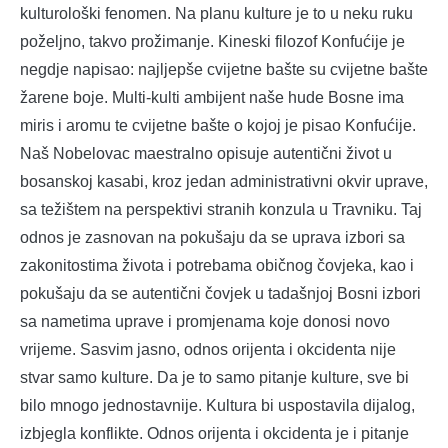
kulturološki fenomen. Na planu kulture je to u neku ruku
poželjno, takvo prožimanje. Kineski filozof Konfućije je
negdje napisao: najljepše cvijetne bašte su cvijetne bašte
žarene boje. Multi-kulti ambijent naše hude Bosne ima
miris i aromu te cvijetne bašte o kojoj je pisao Konfućije.
Naš Nobelovac maestralno opisuje autentični život u
bosanskoj kasabi, kroz jedan administrativni okvir uprave,
sa težištem na perspektivi stranih konzula u Travniku. Taj
odnos je zasnovan na pokušaju da se uprava izbori sa
zakonitostima života i potrebama običnog čovjeka, kao i
pokušaju da se autentični čovjek u tadašnjoj Bosni izbori
sa nametima uprave i promjenama koje donosi novo
vrijeme. Sasvim jasno, odnos orijenta i okcidenta nije
stvar samo kulture. Da je to samo pitanje kulture, sve bi
bilo mnogo jednostavnije. Kultura bi uspostavila dijalog,
izbjegla konflikte. Odnos orijenta i okcidenta je i pitanje