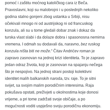
pomoć i zaštitu moćnog katoličkog cara iz Beča.
Pravoslavni, koji su malobrojni i u poslednjih nekoliko
godina stalno gonjeni zbog ustanka u Srbiji, nisu
očekivali mnogo ni od austrijskog ni od francuskog
konzula, ali su u tome gledali dobar znak i dokaz da
turska vlast slabi i da dolaze dobra i spasonosna nemirna
vremena. I odmah su dodavali da, naravno,
bez ruskog
konzula ništa biti ne može
.“ Čitav Andrićev roman je
zapravo zasnovan na jednoj krizi identiteta. To je zapravo
jedan odraz života, koji je zasnovan na spajanju nečega
što je nespojivo. Na jednoj strani postoji kolektivni
identitet malih balkanskih naroda, tzv. raje. To je sitni
svijet, sa svojim malim porodičnim interesima. Raja
pokušava opstati, preživjeti u okolnostima koje donosi
vrijeme, a pri tome zadržati svoje običaje, a po
mogućnosti voditi uspješno svoju porodičnu ekonomiju.