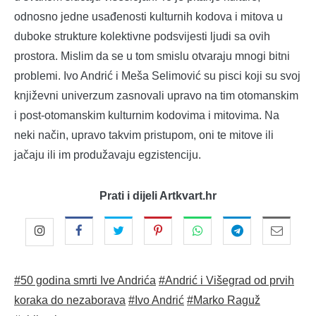
odnosno jedne usađenosti kulturnih kodova i mitova u
duboke strukture kolektivne podsvijesti ljudi sa ovih
prostora. Mislim da se u tom smislu otvaraju mnogi bitni
problemi. Ivo Andrić i Meša Selimović su pisci koji su svoj
književni univerzum zasnovali upravo na tim otomanskim
i post-otomanskim kulturnim kodovima i mitovima. Na
neki način, upravo takvim pristupom, oni te mitove ili
jačaju ili im produžavaju egzistenciju.
Prati i dijeli Artkvart.hr
#50 godina smrti Ive Andrića
#Andrić i Višegrad od prvih
koraka do nezaborava
#Ivo Andrić
#Marko Raguž