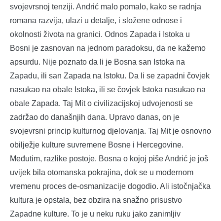
svojevrsnoj tenziji. Andrić malo pomalo, kako se radnja
romana razvija, ulazi u detalje, i složene odnose i
okolnosti života na granici. Odnos Zapada i Istoka u
Bosni je zasnovan na jednom paradoksu, da ne kažemo
apsurdu. Nije poznato da li je Bosna san Istoka na
Zapadu, ili san Zapada na Istoku. Da li se zapadni čovjek
nasukao na obale Istoka, ili se čovjek Istoka nasukao na
obale Zapada. Taj Mit o civilizacijskoj udvojenosti se
zadržao do današnjih dana. Upravo danas, on je
svojevrsni princip kulturnog djelovanja. Taj Mit je osnovno
obilježje kulture suvremene Bosne i Hercegovine.
Međutim, razlike postoje. Bosna o kojoj piše Andrić je još
uvijek bila otomanska pokrajina, dok se u modernom
vremenu proces de-osmanizacije dogodio. Ali istočnjačka
kultura je opstala, bez obzira na snažno prisustvo
Zapadne kulture. To je u neku ruku jako zanimljiv