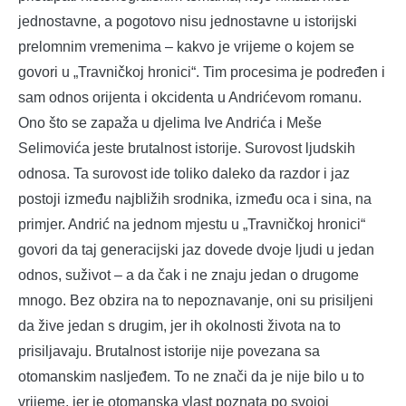
jednostavne, a pogotovo nisu jednostavne u istorijski
prelomnim vremenima – kakvo je vrijeme o kojem se
govori u „Travničkoj hronici“. Tim procesima je podređen i
sam odnos orijenta i okcidenta u Andrićevom romanu.
Ono što se zapaža u djelima Ive Andrića i Meše
Selimovića jeste brutalnost istorije. Surovost ljudskih
odnosa. Ta surovost ide toliko daleko da razdor i jaz
postoji između najbližih srodnika, između oca i sina, na
primjer. Andrić na jednom mjestu u „Travničkoj hronici“
govori da taj generacijski jaz dovede dvoje ljudi u jedan
odnos, suživot – a da čak i ne znaju jedan o drugome
mnogo. Bez obzira na to nepoznavanje, oni su prisiljeni
da žive jedan s drugim, jer ih okolnosti života na to
prisiljavaju. Brutalnost istorije nije povezana sa
otomanskim nasljeđem. To ne znači da je nije bilo u to
vrijeme, jer je otomanska vlast poznata po svojoj