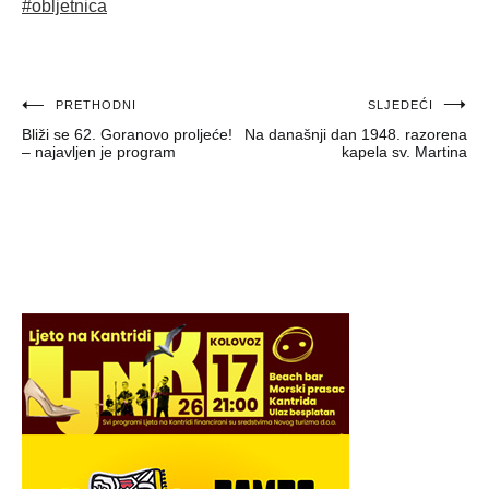
#obljetnica
Navigacija
PRETHODNI
SLJEDEĆI
Bliži se 62. Goranovo proljeće!
Na današnji dan 1948. razorena
objava
– najavljen je program
kapela sv. Martina