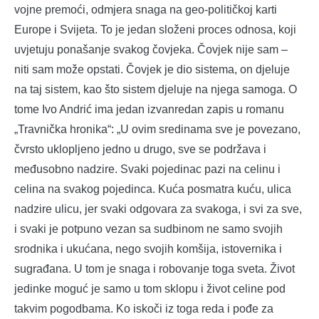
vojne premoći, odmjera snaga na geo-političkoj karti
Europe i Svijeta. To je jedan složeni proces odnosa, koji
uvjetuju ponašanje svakog čovjeka. Čovjek nije sam –
niti sam može opstati. Čovjek je dio sistema, on djeluje
na taj sistem, kao što sistem djeluje na njega samoga. O
tome Ivo Andrić ima jedan izvanredan zapis u romanu
„Travnička hronika“: „U ovim sredinama sve je povezano,
čvrsto uklopljeno jedno u drugo, sve se podržava i
međusobno nadzire. Svaki pojedinac pazi na celinu i
celina na svakog pojedinca. Kuća posmatra kuću, ulica
nadzire ulicu, jer svaki odgovara za svakoga, i svi za sve,
i svaki je potpuno vezan sa sudbinom ne samo svojih
srodnika i ukućana, nego svojih komšija, istovernika i
sugrađana. U tom je snaga i robovanje toga sveta. Život
jedinke moguć je samo u tom sklopu i život celine pod
takvim pogodbama. Ko iskoči iz toga reda i pođe za