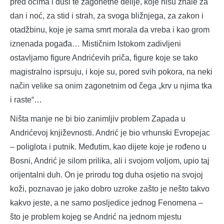
pred očima i duši te zagonetne delije, koje nisu znale za
dan i noć, za stid i strah, za svoga bližnjega, za zakon i
otadžbinu, koje je sama smrt morala da vreba i kao grom
iznenada pogađa… Mističnim Istokom zadivljeni
ostavljamo figure Andrićevih priča, figure koje se tako
magistralno isprsuju, i koje su, pored svih pokora, na neki
način velike sa onim zagonetnim od čega „krv u njima tka
i raste“…
Ništa manje ne bi bio zanimljiv problem Zapada u
Andrićevoj književnosti. Andrić je bio vrhunski Evropejac
– poliglota i putnik. Međutim, kao dijete koje je rođeno u
Bosni, Andrić je silom prilika, ali i svojom voljom, upio taj
orijentalni duh. On je prirodu tog duha osjetio na svojoj
koži, poznavao je jako dobro uzroke zašto je nešto takvo
kakvo jeste, a ne samo posljedice jednog Fenomena –
što je problem kojeg se Andrić na jednom mjestu