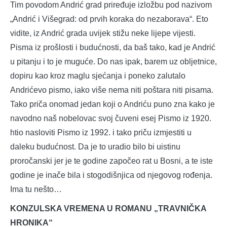
Tim povodom Andrić grad priređuje izložbu pod nazivom
„Andrić i Višegrad: od prvih koraka do nezaborava“. Eto
vidite, iz Andrić grada uvijek stižu neke lijepe vijesti.
Pisma iz prošlosti i budućnosti, da baš tako, kad je Andrić
u pitanju i to je muguće. Do nas ipak, barem uz obljetnice,
dopiru kao kroz maglu sjećanja i poneko zalutalo
Andrićevo pismo, iako više nema niti poštara niti pisama.
Tako priča onomad jedan koji o Andriću puno zna kako je
navodno naš nobelovac svoj čuveni esej Pismo iz 1920.
htio nasloviti Pismo iz 1992. i tako priču izmjestiti u
daleku budućnost. Da je to uradio bilo bi uistinu
proročanski jer je te godine započeo rat u Bosni, a te iste
godine je inače bila i stogodišnjica od njegovog rođenja.
Ima tu nešto…
KONZULSKA VREMENA U ROMANU „TRAVNIČKA
HRONIKA“