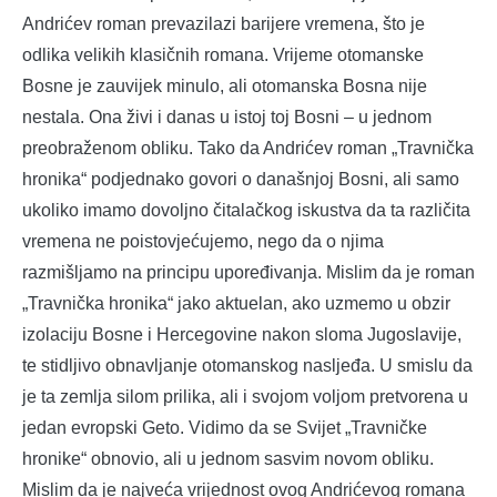
Andrićev roman prevazilazi barijere vremena, što je
odlika velikih klasičnih romana. Vrijeme otomanske
Bosne je zauvijek minulo, ali otomanska Bosna nije
nestala. Ona živi i danas u istoj toj Bosni – u jednom
preobraženom obliku. Tako da Andrićev roman „Travnička
hronika“ podjednako govori o današnjoj Bosni, ali samo
ukoliko imamo dovoljno čitalačkog iskustva da ta različita
vremena ne poistovjećujemo, nego da o njima
razmišljamo na principu upoređivanja. Mislim da je roman
„Travnička hronika“ jako aktuelan, ako uzmemo u obzir
izolaciju Bosne i Hercegovine nakon sloma Jugoslavije,
te stidljivo obnavljanje otomanskog nasljeđa. U smislu da
je ta zemlja silom prilika, ali i svojom voljom pretvorena u
jedan evropski Geto. Vidimo da se Svijet „Travničke
hronike“ obnovio, ali u jednom sasvim novom obliku.
Mislim da je najveća vrijednost ovog Andrićevog romana