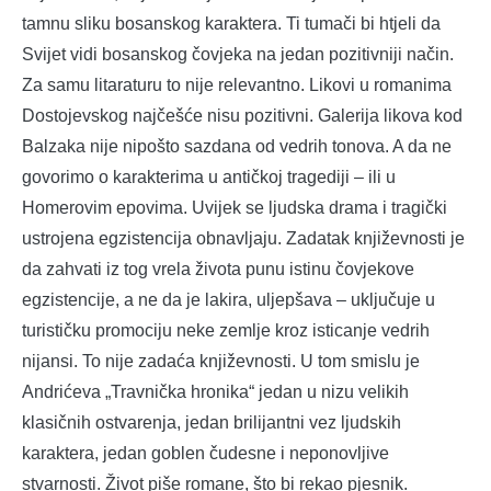
tamnu sliku bosanskog karaktera. Ti tumači bi htjeli da
Svijet vidi bosanskog čovjeka na jedan pozitivniji način.
Za samu litaraturu to nije relevantno. Likovi u romanima
Dostojevskog najčešće nisu pozitivni. Galerija likova kod
Balzaka nije nipošto sazdana od vedrih tonova. A da ne
govorimo o karakterima u antičkoj tragediji – ili u
Homerovim epovima. Uvijek se ljudska drama i tragički
ustrojena egzistencija obnavljaju. Zadatak književnosti je
da zahvati iz tog vrela života punu istinu čovjekove
egzistencije, a ne da je lakira, uljepšava – uključuje u
turističku promociju neke zemlje kroz isticanje vedrih
nijansi. To nije zadaća književnosti. U tom smislu je
Andrićeva „Travnička hronika“ jedan u nizu velikih
klasičnih ostvarenja, jedan brilijantni vez ljudskih
karaktera, jedan goblen čudesne i neponovljive
stvarnosti. Život piše romane, što bi rekao pjesnik.