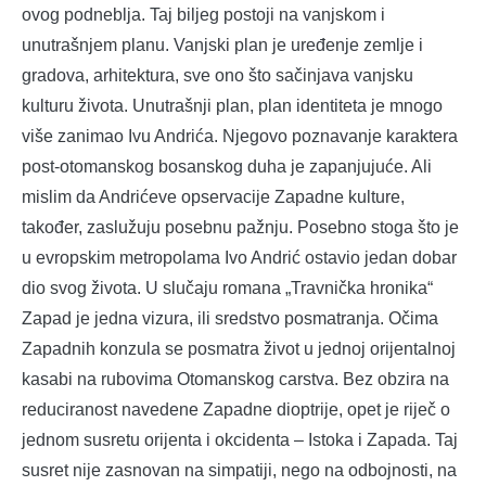
ovog podneblja. Taj biljeg postoji na vanjskom i
unutrašnjem planu. Vanjski plan je uređenje zemlje i
gradova, arhitektura, sve ono što sačinjava vanjsku
kulturu života. Unutrašnji plan, plan identiteta je mnogo
više zanimao Ivu Andrića. Njegovo poznavanje karaktera
post-otomanskog bosanskog duha je zapanjujuće. Ali
mislim da Andrićeve opservacije Zapadne kulture,
također, zaslužuju posebnu pažnju. Posebno stoga što je
u evropskim metropolama Ivo Andrić ostavio jedan dobar
dio svog života. U slučaju romana „Travnička hronika“
Zapad je jedna vizura, ili sredstvo posmatranja. Očima
Zapadnih konzula se posmatra život u jednoj orijentalnoj
kasabi na rubovima Otomanskog carstva. Bez obzira na
reduciranost navedene Zapadne dioptrije, opet je riječ o
jednom susretu orijenta i okcidenta – Istoka i Zapada. Taj
susret nije zasnovan na simpatiji, nego na odbojnosti, na