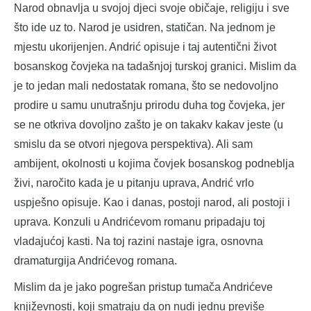
Narod obnavlja u svojoj djeci svoje običaje, religiju i sve
što ide uz to. Narod je usidren, statičan. Na jednom je
mjestu ukorijenjen. Andrić opisuje i taj autentični život
bosanskog čovjeka na tadašnjoj turskoj granici. Mislim da
je to jedan mali nedostatak romana, što se nedovoljno
prodire u samu unutrašnju prirodu duha tog čovjeka, jer
se ne otkriva dovoljno zašto je on takakv kakav jeste (u
smislu da se otvori njegova perspektiva). Ali sam
ambijent, okolnosti u kojima čovjek bosanskog podneblja
živi, naročito kada je u pitanju uprava, Andrić vrlo
uspješno opisuje. Kao i danas, postoji narod, ali postoji i
uprava. Konzuli u Andrićevom romanu pripadaju toj
vladajućoj kasti. Na toj razini nastaje igra, osnovna
dramaturgija Andrićevog romana.
Mislim da je jako pogrešan pristup tumača Andrićeve
književnosti, koji smatraju da on nudi jednu previše