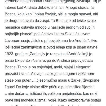
vremena bio gospodar i sudbina njegovog zavičaja. Taj je
interes kod Andrića duboko intiman. Mnogo stradalna
Bosna, koja kao i bolan čovjek, niti je mogla spavati, niti
je drugom davala da zaspi. Ta Bosna je od teške svoje
nesanice ostavila mnogo u nasljeđe jednom od svojih
najboljih pisaca“, pojašnjava Isidira Sekulić u svom
čuvenom eseju „Istok u pripovjetkama Ive Andrića“. Evo
još jedne zanimljivosti iz ovog eseja koji je pisan davne
1923. godine: „Zanimljiv je razmak od Andrića koji je
pisao Ex ponto i Nemire, pa do Andrića pripovjedača
Bosne. Tamo je on osjećajni, meki, sjajni i elegantni
prozaist i stilist. A ovdje, sa kojom snagom i vještinom
steže onu putenu i bjesomučnu masu u žarke i živopisne
figure! Do koje visine diže priču o pustim siledžijama i
crnim dušama, ističući ih, velikom umjetnošću, kao neki
pravi oluj individualizma i volje. Kako nezaboravne ostaju