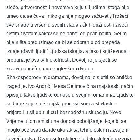
zloće, pritvorenosti i neverstva kriju u ljudima; stoga nije
umeo da se čuva i niko ga nije mogao sačuvati. Trošeći
sve snage u vršenju svojih vladalačkih dužnosti i živeći
čistim životom kakav se ne pamti od prvih halifa, Selim
nije ništa preduzimao da bi se odbranio od prepada i
izdaje rđavih ljudi.“ Ljudska istorija, a tako i književnost,
prepuna je ovakvih okolnosti. Dovoljno je sjetiti se
krvavih obračuna na engleskom dvoru u
Shakespeareovim dramama, dovoljno je sjetiti se antičke
tragedije. Ivo Andrić i Meša Selimović na majstorski način
opisuju takve ljudske odnose u svojim romanima. Ljudske
sudbine koje su istorijski procesi, surovost vlasti –
pritjerali u slijepu ulicu i beznadežnu situaciju. Novo
Vrijeme u tom smislu ne donosi poboljšanje, koje bi se
moglo očekivati da ide ukorak sa tehnološkim razvojem
čovječanstva. Dvadeseto stoljeće je bilo stoljeće razvoja