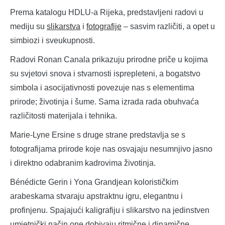
Prema katalogu HDLU-a Rijeka, predstavljeni radovi u
mediju su
slikarstva
i
fotografije
– sasvim različiti, a opet u
simbiozi i sveukupnosti.
Radovi Ronan Canala prikazuju prirodne priče u kojima
su svjetovi snova i stvarnosti isprepleteni, a bogatstvo
simbola i asocijativnosti povezuje nas s elementima
prirode; životinja i šume. Sama izrada rada obuhvaća
različitosti materijala i tehnika.
Marie-Lyne Ersine s druge strane predstavlja se s
fotografijama prirode koje nas osvajaju nesumnjivo jasno
i direktno odabranim kadrovima životinja.
Bénédicte Gerin i Yona Grandjean kolorističkim
arabeskama stvaraju apstraktnu igru, elegantnu i
profinjenu. Spajajući kaligrafiju i slikarstvo na jedinstven
umjetnički način one dobivaju ritmične i dinamične