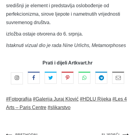
središnji je element i predstavlja oslobođenje od
perfekcionizma, sirove ljepote i nametnutih vrijednosti
suvremenog društva.
izložba ostaje otvorena do 6. srpnja.
Istaknuti vizual dio je rada Nine Urlichs, Metamorphoses
Prati i dijeli Artkvart.hr
#Fotografija
#Galerija Juraj Klović
#HDLU Rijeka
#Les 4
Arts – Paris Centre
#slikarstvo
PRETHODNI
SLJEDEĆI