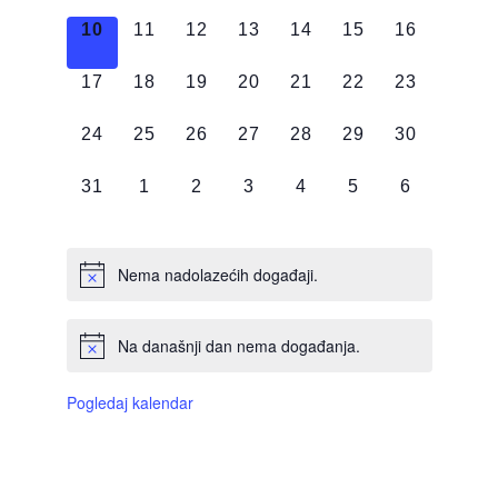
DOGAĐAJI,
DOGAĐAJI,
DOGAĐAJI,
DOGAĐAJI,
DOGAĐAJI,
DOGAĐAJI,
DOGAĐAJI
0
0
0
0
0
0
0
10
11
12
13
14
15
16
DOGAĐAJI,
DOGAĐAJI,
DOGAĐAJI,
DOGAĐAJI,
DOGAĐAJI,
DOGAĐAJI,
DOGAĐAJI
0
0
0
0
0
0
0
17
18
19
20
21
22
23
DOGAĐAJI,
DOGAĐAJI,
DOGAĐAJI,
DOGAĐAJI,
DOGAĐAJI,
DOGAĐAJI,
DOGAĐAJI
0
0
0
0
0
0
0
24
25
26
27
28
29
30
DOGAĐAJI,
DOGAĐAJI,
DOGAĐAJI,
DOGAĐAJI,
DOGAĐAJI,
DOGAĐAJI,
DOGAĐAJI
0
0
0
0
0
0
0
31
1
2
3
4
5
6
DOGAĐAJI,
DOGAĐAJI,
DOGAĐAJI,
DOGAĐAJI,
DOGAĐAJI,
DOGAĐAJI,
DOGAĐAJI
Nema nadolazećih događaji.
Na današnji dan nema događanja.
Pogledaj kalendar