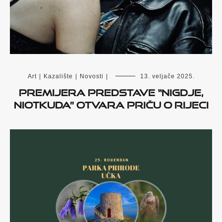
Art
|
Kazalište
|
Novosti
|
13. veljače 2025.
Premijera predstave “Nigdje,
niotkuda” otvara priču o Rijeci