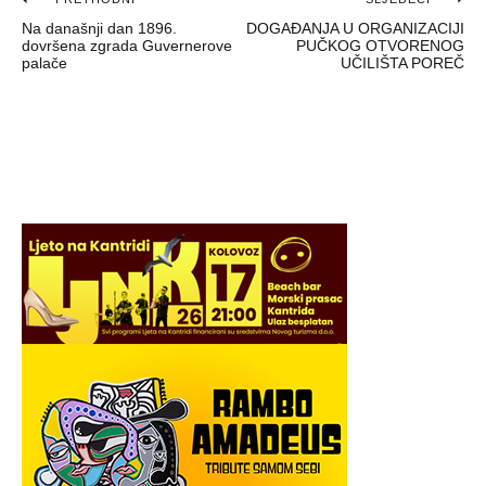
Navigacija
Na današnji dan 1896.
DOGAĐANJA U ORGANIZACIJI
objava
dovršena zgrada Guvernerove
PUČKOG OTVORENOG
palače
UČILIŠTA POREČ