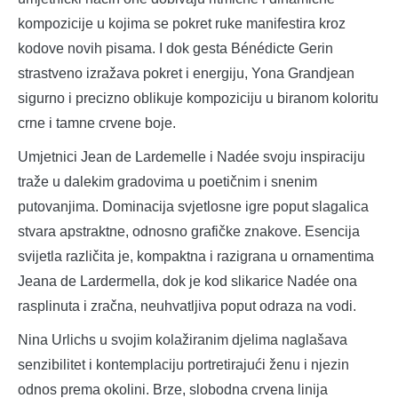
kompozicije u kojima se pokret ruke manifestira kroz
kodove novih pisama. I dok gesta Bénédicte Gerin
strastveno izražava pokret i energiju, Yona Grandjean
sigurno i precizno oblikuje kompoziciju u biranom koloritu
crne i tamne crvene boje.
Umjetnici Jean de Lardemelle i Nadée svoju inspiraciju
traže u dalekim gradovima u poetičnim i snenim
putovanjima. Dominacija svjetlosne igre poput slagalica
stvara apstraktne, odnosno grafičke znakove. Esencija
svijetla različita je, kompaktna i razigrana u ornamentima
Jeana de Lardermella, dok je kod slikarice Nadée ona
rasplinuta i zračna, neuhvatljiva poput odraza na vodi.
Nina Urlichs u svojim kolažiranim djelima naglašava
senzibilitet i kontemplaciju portretirajući ženu i njezin
odnos prema okolini. Brze, slobodna crvena linija