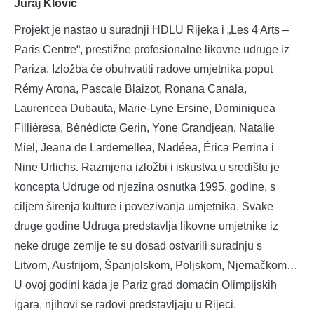
Juraj Klović
Projekt je nastao u suradnji HDLU Rijeka i „Les 4 Arts –
Paris Centre“, prestižne profesionalne likovne udruge iz
Pariza. Izložba će obuhvatiti radove umjetnika poput
Rémy Arona, Pascale Blaizot, Ronana Canala,
Laurencea Dubauta, Marie-Lyne Ersine, Dominiquea
Fillièresa, Bénédicte Gerin, Yone Grandjean, Natalie
Miel, Jeana de Lardemellea, Nadéea, Érica Perrina i
Nine Urlichs.
Razmjena izložbi i iskustva u središtu je
koncepta Udruge od njezina osnutka 1995. godine, s
ciljem širenja kulture i povezivanja umjetnika. Svake
druge godine Udruga predstavlja likovne umjetnike iz
neke druge zemlje te su dosad ostvarili suradnju s
Litvom, Austrijom, Španjolskom, Poljskom, Njemačkom…
U ovoj godini kada je Pariz grad domaćin Olimpijskih
igara, njihovi se radovi predstavljaju u Rijeci.