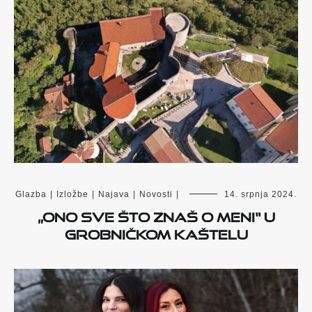
Glazba
|
Izložbe
|
Najava
|
Novosti
|
14. srpnja 2024.
„Ono sve što znaš o meni“ u
grobničkom Kaštelu