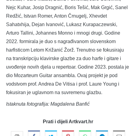
Nejc Kuhar, Josip Dragnić, Boris Tešić, Mak Grgić, Sanel
Redžić, Istvan Romer, Anton Črnugelj, Xhevdet
Sahatxhija, Dejan Ivanović, Lukasz Kurapaczewski,
Arturo Tallini, Johannes Monno i mnogi drugi. Godine
2022. formirala je duo s nagrađivanom slovenskom
harfisticom Letom Križanić Žorž. Trenutno se fokusiraju
na transkripciju klavirske glazbe za duo harfe i gitare i
uvođenje novih djela u repertoar. Godine 2023. postala je
dio Mozarteum Guitar ansambla. Ovaj projekt je pod
vodstvom prof. Andrea De Vitisa i prof. Laure Young i
fokusiran je uglavnom na suvremenu glazbu.
Istaknuta fotografija: Magdalena Banfić
Prati i dijeli Artkvart.hr