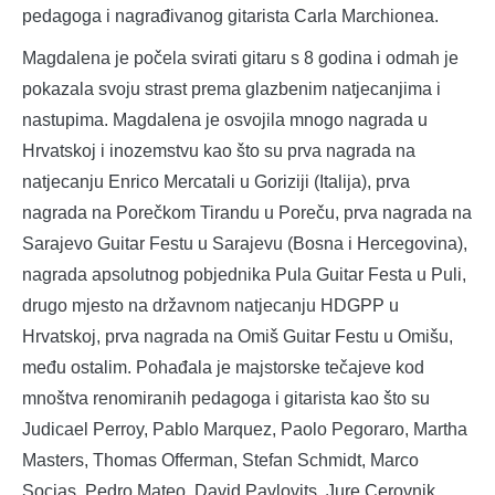
pedagoga i nagrađivanog gitarista Carla Marchionea.
Magdalena je počela svirati gitaru s 8 godina i odmah je
pokazala svoju strast prema glazbenim natjecanjima i
nastupima. Magdalena je osvojila mnogo nagrada u
Hrvatskoj i inozemstvu kao što su prva nagrada na
natjecanju Enrico Mercatali u Goriziji (Italija), prva
nagrada na Porečkom Tirandu u Poreču, prva nagrada na
Sarajevo Guitar Festu u Sarajevu (Bosna i Hercegovina),
nagrada apsolutnog pobjednika Pula Guitar Festa u Puli,
drugo mjesto na državnom natjecanju HDGPP u
Hrvatskoj, prva nagrada na Omiš Guitar Festu u Omišu,
među ostalim. Pohađala je majstorske tečajeve kod
mnoštva renomiranih pedagoga i gitarista kao što su
Judicael Perroy, Pablo Marquez, Paolo Pegoraro, Martha
Masters, Thomas Offerman, Stefan Schmidt, Marco
Socias, Pedro Mateo, David Pavlovits, Jure Cerovnik,