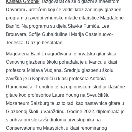
Kaštela Grobnik
, razgovarat će se o glazbi s maestrom
Davorom Juretićem koji će voditi kroz zanimljiv glazbeni
program u izvedbi vrhunske mlade gitaristice Magdalene
Banfić. Na programu su djela Slavka Fumića, Lea
Brouwera, Sofije Gubaiduline i Marija Castelnuovo-
Tedesca. Ulaz je besplatan.
Magdalena Banfić nagrađivana je hrvatska gitaristica.
Osnovnu glazbenu školu pohađala je u Ivancu u klasi
profesora Mislava Vudjana. Srednju glazbenu školu
završila je u Koprivnici u klasi profesora Antonia
Rumenovića. Trenutno je na diplomskom studiju klasične
gitare kod profesorice Laure Young na Sveučilištu
Mozarteum Salzburg te uz to radi kao nastavnica gitare u
Glazbenoj školi u Varaždinu. Godine 2022. diplomirala je
s pohvalom stekavši diplomu prvostupnika na
Conservatoriumu Maastricht u klasi renomiranog