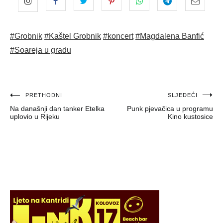
#Grobnik
#Kaštel Grobnik
#koncert
#Magdalena Banfić
#Soareja u gradu
Navigacija
PRETHODNI
SLJEDEĆI
Na današnji dan tanker Etelka
Punk pjevačica u programu
objava
uplovio u Rijeku
Kino kustosice