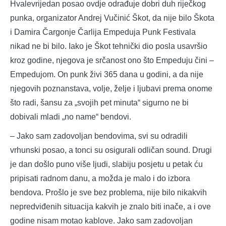
Hvalevrijedan posao ovdje odrađuje dobri duh riječkog
punka, organizator Andrej Vučinić Škot, da nije bilo Škota
i Damira Čargonje Čarlija Empeduja Punk Festivala
nikad ne bi bilo. Iako je Škot tehnički dio posla usavršio
kroz godine, njegova je srčanost ono što Empeduju čini –
Empedujom. On punk živi 365 dana u godini, a da nije
njegovih poznanstava, volje, želje i ljubavi prema onome
što radi, šansu za „svojih pet minuta“ sigurno ne bi
dobivali mladi „no name“ bendovi.
– Jako sam zadovoljan bendovima, svi su odradili
vrhunski posao, a tonci su osigurali odličan sound. Drugi
je dan došlo puno više ljudi, slabiju posjetu u petak ću
pripisati radnom danu, a možda je malo i do izbora
bendova. Prošlo je sve bez problema, nije bilo nikakvih
nepredviđenih situacija kakvih je znalo biti inače, a i ove
godine nisam motao kablove. Jako sam zadovoljan