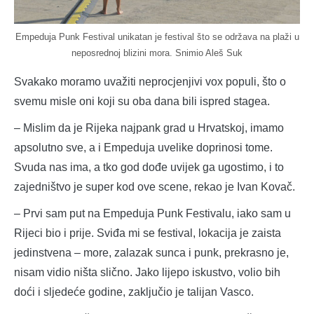
Empeduja Punk Festival unikatan je festival što se održava na plaži u
neposrednoj blizini mora. Snimio Aleš Suk
Svakako moramo uvažiti neprocjenjivi vox populi, što o
svemu misle oni koji su oba dana bili ispred stagea.
– Mislim da je Rijeka najpank grad u Hrvatskoj, imamo
apsolutno sve, a i Empeduja uvelike doprinosi tome.
Svuda nas ima, a tko god dođe uvijek ga ugostimo, i to
zajedništvo je super kod ove scene, rekao je Ivan Kovač.
– Prvi sam put na Empeduja Punk Festivalu, iako sam u
Rijeci bio i prije. Sviđa mi se festival, lokacija je zaista
jedinstvena – more, zalazak sunca i punk, prekrasno je,
nisam vidio ništa slično. Jako lijepo iskustvo, volio bih
doći i sljedeće godine, zaključio je talijan Vasco.