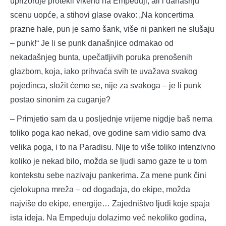
uprizoruje protekli vikend na Empeduji, ali i današnju
scenu uopće, a stihovi glase ovako: „Na koncertima
prazne hale, pun je samo šank, više ni pankeri ne slušaju
– punk!“ Je li se punk današnjice odmakao od
nekadašnjeg bunta, upečatljivih poruka prenošenih
glazbom, koja, iako prihvaća svih te uvažava svakog
pojedinca, složit ćemo se, nije za svakoga – je li punk
postao sinonim za cuganje?
– Primjetio sam da u posljednje vrijeme nigdje baš nema
toliko poga kao nekad, ove godine sam vidio samo dva
velika poga, i to na Paradisu. Nije to više toliko intenzivno
koliko je nekad bilo, možda se ljudi samo gaze te u tom
kontekstu sebe nazivaju pankerima. Za mene punk čini
cjelokupna mreža – od događaja, do ekipe, možda
najviše do ekipe, energije… Zajedništvo ljudi koje spaja
ista ideja. Na Empeduju dolazimo već nekoliko godina,