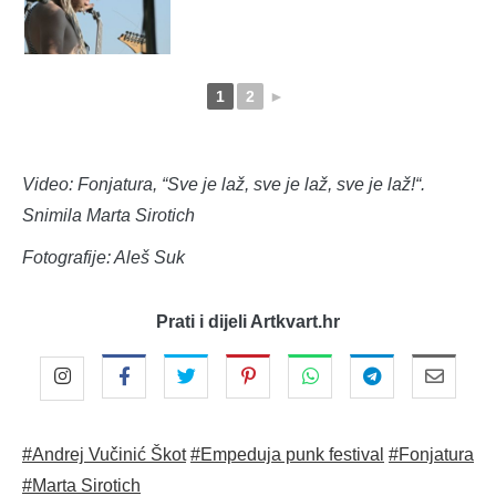
1
2
►
Video: Fonjatura, “Sve je laž, sve je laž, sve je laž!“.
Snimila Marta Sirotich
Fotografije: Aleš Suk
Prati i dijeli Artkvart.hr
#Andrej Vučinić Škot
#Empeduja punk festival
#Fonjatura
#Marta Sirotich