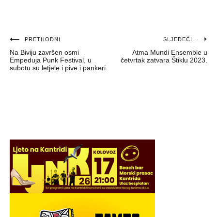
Navigacija
PRETHODNI
SLJEDEĆI
Na Biviju završen osmi
Atma Mundi Ensemble u
objava
Empeduja Punk Festival, u
četvrtak zatvara Štiklu 2023.
subotu su letjele i pive i pankeri