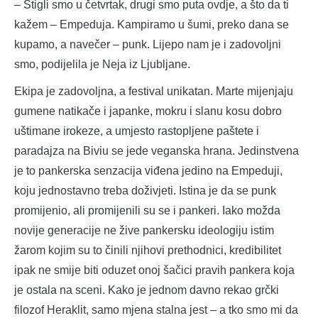
– Stigli smo u četvrtak, drugi smo puta ovdje, a što da ti
kažem – Empeduja. Kampiramo u šumi, preko dana se
kupamo, a navečer – punk. Lijepo nam je i zadovoljni
smo, podijelila je Neja iz Ljubljane.
Ekipa je zadovoljna, a festival unikatan. Marte mijenjaju
gumene natikače i japanke, mokru i slanu kosu dobro
uštimane irokeze, a umjesto rastopljene paštete i
paradajza na Biviu se jede veganska hrana. Jedinstvena
je to pankerska senzacija viđena jedino na Empeduji,
koju jednostavno treba doživjeti. Istina je da se punk
promijenio, ali promijenili su se i pankeri. Iako možda
novije generacije ne žive pankersku ideologiju istim
žarom kojim su to činili njihovi prethodnici, kredibilitet
ipak ne smije biti oduzet onoj šačici pravih pankera koja
je ostala na sceni. Kako je jednom davno rekao grčki
filozof Heraklit, samo mjena stalna jest – a tko smo mi da