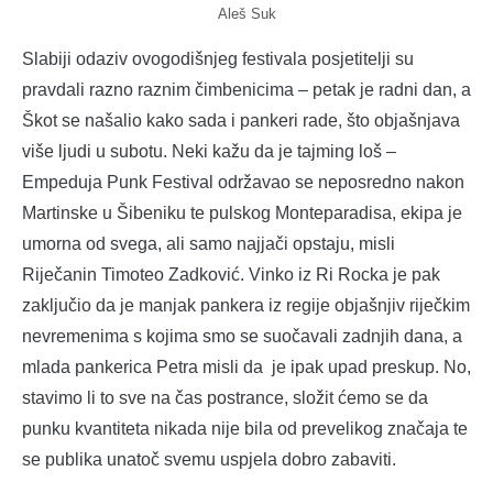
Aleš Suk
Slabiji odaziv ovogodišnjeg festivala posjetitelji su
pravdali razno raznim čimbenicima – petak je radni dan, a
Škot se našalio kako sada i pankeri rade, što objašnjava
više ljudi u subotu. Neki kažu da je tajming loš –
Empeduja Punk Festival održavao se neposredno nakon
Martinske u Šibeniku te pulskog Monteparadisa, ekipa je
umorna od svega, ali samo najjači opstaju, misli
Riječanin Timoteo Zadković. Vinko iz Ri Rocka je pak
zaključio da je manjak pankera iz regije objašnjiv riječkim
nevremenima s kojima smo se suočavali zadnjih dana, a
mlada pankerica Petra misli da je ipak upad preskup. No,
stavimo li to sve na čas postrance, složit ćemo se da
punku kvantiteta nikada nije bila od prevelikog značaja te
se publika unatoč svemu uspjela dobro zabaviti.