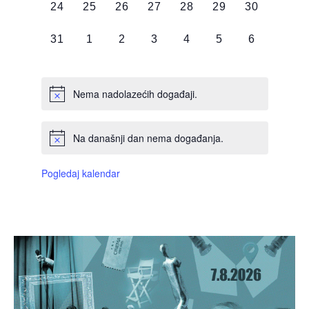
0
0
0
0
0
0
0
24
25
26
27
28
29
30
DOGAĐAJI,
DOGAĐAJI,
DOGAĐAJI,
DOGAĐAJI,
DOGAĐAJI,
DOGAĐAJI,
DOGAĐAJI
0
0
0
0
0
0
0
31
1
2
3
4
5
6
DOGAĐAJI,
DOGAĐAJI,
DOGAĐAJI,
DOGAĐAJI,
DOGAĐAJI,
DOGAĐAJI,
DOGAĐAJI
Nema nadolazećih događaji.
Na današnji dan nema događanja.
Pogledaj kalendar