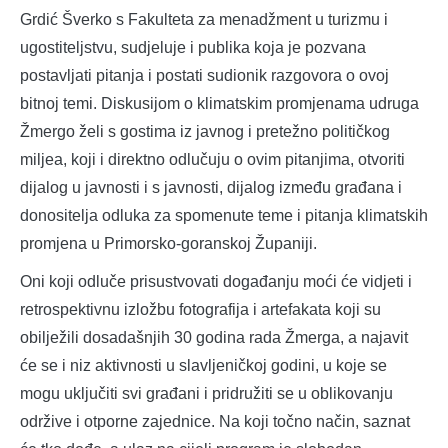
Grdić Šverko s Fakulteta za menadžment u turizmu i
ugostiteljstvu, sudjeluje i publika koja je pozvana
postavljati pitanja i postati sudionik razgovora o ovoj
bitnoj temi. Diskusijom o klimatskim promjenama udruga
Žmergo želi s gostima iz javnog i pretežno političkog
miljea, koji i direktno odlučuju o ovim pitanjima, otvoriti
dijalog u javnosti i s javnosti, dijalog između građana i
donositelja odluka za spomenute teme i pitanja klimatskih
promjena u Primorsko-goranskoj Županiji.
Oni koji odluče prisustvovati događanju moći će vidjeti i
retrospektivnu izložbu fotografija i artefakata koji su
obilježili dosadašnjih 30 godina rada Žmerga, a najavit
će se i niz aktivnosti u slavljeničkoj godini, u koje se
mogu uključiti svi građani i pridružiti se u oblikovanju
održive i otporne zajednice. Na koji točno način, saznat