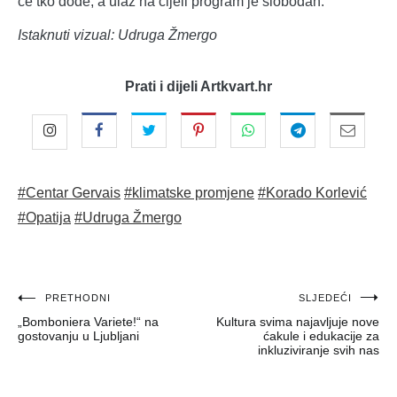
će tko dođe, a ulaz na cijeli program je slobodan.
Istaknuti vizual: Udruga Žmergo
Prati i dijeli Artkvart.hr
#Centar Gervais
#klimatske promjene
#Korado Korlević
#Opatija
#Udruga Žmergo
Navigacija
PRETHODNI
SLJEDEĆI
„Bomboniera Variete!“ na
Kultura svima najavljuje nove
objava
gostovanju u Ljubljani
ćakule i edukacije za
inkluziviranje svih nas