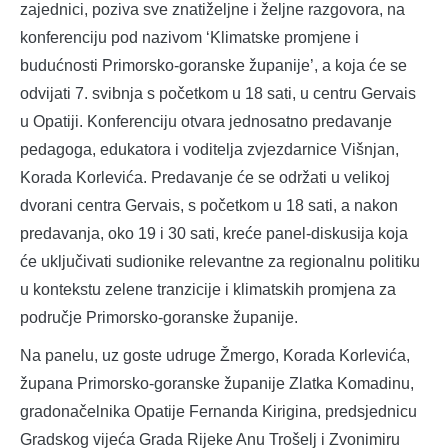
zajednici, poziva sve znatiželjne i željne razgovora, na
konferenciju pod nazivom ‘Klimatske promjene i
budućnosti Primorsko-goranske županije’, a koja će se
odvijati 7. svibnja s početkom u 18 sati, u centru Gervais
u Opatiji. Konferenciju otvara jednosatno predavanje
pedagoga, edukatora i voditelja zvjezdarnice Višnjan,
Korada Korlevića. Predavanje će se održati u velikoj
dvorani centra Gervais, s početkom u 18 sati, a nakon
predavanja, oko 19 i 30 sati, kreće panel-diskusija koja
će uključivati sudionike relevantne za regionalnu politiku
u kontekstu zelene tranzicije i klimatskih promjena za
područje Primorsko-goranske županije.
Na panelu, uz goste udruge Žmergo, Korada Korlevića,
župana Primorsko-goranske županije Zlatka Komadinu,
gradonačelnika Opatije Fernanda Kirigina, predsjednicu
Gradskog vijeća Grada Rijeke Anu Trošelj i Zvonimiru