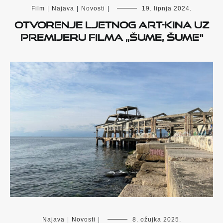
Film
|
Najava
|
Novosti
|
19. lipnja 2024.
Otvorenje Ljetnog Art-kina uz
premijeru filma „Šume, šume“
Najava
|
Novosti
|
8. ožujka 2025.