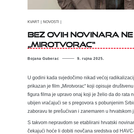
KVART
|
NOVOSTI
|
BEZ OVIH NOVINARA NE
„MIROTVORAC“
Bojana Guberac
9. rujna 2025.
U godini kada svjedočimo nikad većoj radikalizaciji
prikazan je film „Mirotvorac“ koji opisuje društve
figura filma je upravo onaj koji je želio da do rata 
ubijen vraćajući se s pregovora s pobunjenim Srbim
zaboravu te prešućivan i zanemaren u hrvatskom 
S takvom nepravdom se etablirani hrvatski novinar
čekajući hoće li dobiti novčana sredstva od HAVC-a