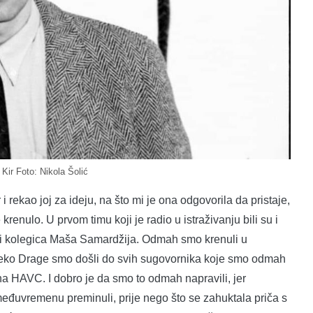
 Kir Foto: Nikola Šolić
rekao joj za ideju, na što mi je ona odgovorila da pristaje,
krenulo. U prvom timu koji je radio u istraživanju bili su i
ić i kolegica Maša Samardžija. Odmah smo krenuli u
 Preko Drage smo došli do svih sugovornika koje smo odmah
 na HAVC. I dobro je da smo to odmah napravili, jer
međuvremenu preminuli, prije nego što se zahuktala priča s