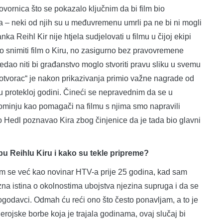
vornica što se pokazalo ključnim da bi film bio
a – neki od njih su u međuvremenu umrli pa ne bi ni mogli
ka Reihl Kir nije htjela sudjelovati u filmu u čijoj ekipi
io snimiti film o Kiru, no zasigurno bez pravovremene
edao niti bi građanstvo moglo stvoriti pravu sliku u svemu
irotvorac“ je nakon prikazivanja primio važne nagrade od
m u protekloj godini. Čineći se nepravednim da se u
minju kao pomagači na filmu s njima smo napravili
o Hedl poznavao Kira zbog činjenice da je tada bio glavni
ipu Reihlu Kiru i kako su tekle pripreme?
m se već kao novinar HTV-a prije 25 godina, kad sam
na istina o okolnostima ubojstva njezina supruga i da se
alogodavci. Odmah ću reći ono što često ponavljam, a to je
erojske borbe koja je trajala godinama, ovaj slučaj bi