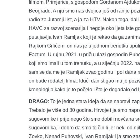
filmom. Primjerice, s gospođom Gordanom Ajduković
Beogradu. A nju smo nas dvojica još od ranije pozn
radio za Jutarnji list, a ja za HTV. Nakon toga, dali
HAVC za razvoj scenarija i negdje oko ljeta iste go
puta javlja Ivan Ramljak koji je rekao da ga zanim
Rajkom Grlićem, on nas je u jednom trenutku upu
Factum. U rujnu 2021. u priču ulazi gospodin Puhov
koji smo imali u tom trenutku, a u siječnju 2022. 
sam se da me je Ramljak zvao godinu i pol dana ra
on bude redatelj filma. Idući dan stigao mu je poziv 
kronologija kako je to počelo i što je događalo od 
DRAGO:
To je jedna stara ideja da se napravi za
Trebalo je više od 30 godina. Hrvoje i ja smo napr
sugovornike i prije nego što smo dobili novčana sre
sugovornika, i dobro da smo to činili jer neki od n
Zovko, Nenad Puhovski, Ivan Ramljak i ja smo zaslu