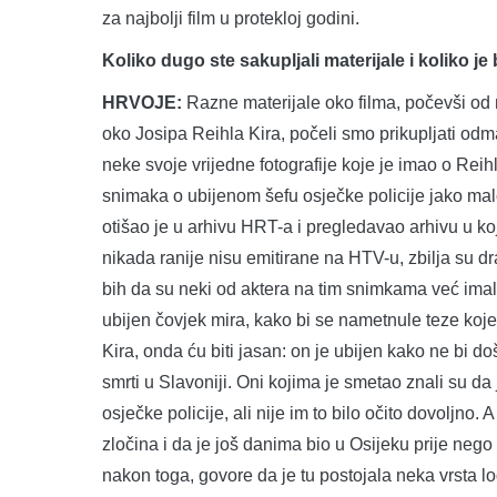
za najbolji film u protekloj godini.
Koliko dugo ste sakupljali materijale i koliko j
HRVOJE:
Razne materijale oko filma, počevši od 
oko Josipa Reihla Kira, počeli smo prikupljati odm
neke svoje vrijedne fotografije koje je imao o Reihl
snimaka o ubijenom šefu osječke policije jako malo
otišao je u arhivu HRT-a i pregledavao arhivu u ko
nikada ranije nisu emitirane na HTV-u, zbilja su d
bih da su neki od aktera na tim snimkama već imal
ubijen čovjek mira, kako bi se nametnule teze koj
Kira, onda ću biti jasan: on je ubijen kako ne bi 
smrti u Slavoniji. Oni kojima je smetao znali su da 
osječke policije, ali nije im to bilo očito dovoljno
zločina i da je još danima bio u Osijeku prije nego
nakon toga, govore da je tu postojala neka vrsta lo