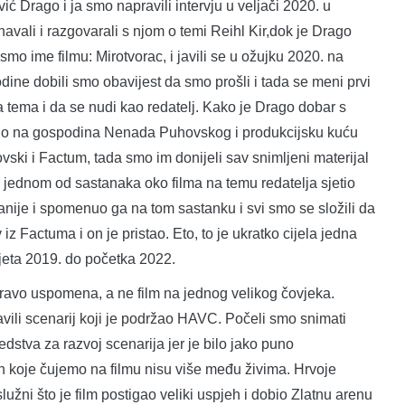
 Drago i ja smo napravili intervju u veljači 2020. u
avali i razgovarali s njom o temi Reihl Kir,dok je Drago
 smo ime filmu: Mirotvorac, i javili se u ožujku 2020. na
dine dobili smo obavijest da smo prošli i tada se meni prvi
a tema i da se nudi kao redatelj. Kako je Drago dobar s
tio na gospodina Nenada Puhovskog i produkcijsku kuću
ski i Factum, tada smo im donijeli sav snimljeni materijal
na jednom od sastanaka oko filma na temu redatelja sjetio
nije i spomenuo ga na tom sastanku i svi smo se složili da
iz Factuma i on je pristao. Eto, to je ukratko cijela jedna
ljeta 2019. do početka 2022.
pravo uspomena, a ne film na jednog velikog čovjeka.
avili scenarij koji je podržao HAVC. Počeli smo snimati
dstva za razvoj scenarija jer je bilo jako puno
jih koje čujemo na filmu nisu više među živima. Hrvoje
žni što je film postigao veliki uspjeh i dobio Zlatnu arenu