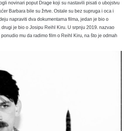
i novinari poput Drage koji su nastavili pisati o ubojstvu
ćer Barbara bile su žrtve. Ostale su bez supruga i oca i
eju napraviti dva dokumentarna filma, jedan je bio o
a drugi je bio o Josipu Reihl Kiru. U srpnju 2019. nazvao
i ponudio mu da radimo film o Reihl Kiru, na što je odmah