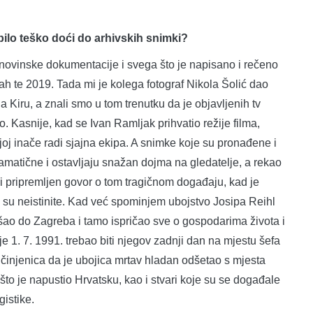
e bilo teško doći do arhivskih snimki?
novinske dokumentacije i svega što je napisano i rečeno
ah te 2019. Tada mi je kolega fotograf Nikola Šolić dao
a Kiru, a znali smo u tom trenutku da je objavljenih tv
. Kasnije, kad se Ivan Ramljak prihvatio režije filma,
joj inače radi sjajna ekipa. A snimke koje su pronađene i
ramatične i ostavljaju snažan dojma na gledatelje, a rekao
i pripremljen govor o tom tragičnom događaju, kad je
e su neistinite. Kad već spominjem ubojstvo Josipa Reihl
došao do Zagreba i tamo ispričao sve o gospodarima života i
je 1. 7. 1991. trebao biti njegov zadnji dan na mjestu šefa
. A činjenica da je ubojica mrtav hladan odšetao s mjesta
 što je napustio Hrvatsku, kao i stvari koje su se događale
gistike.