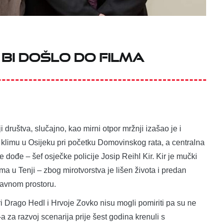
 BI DOŠLO DO FILMA
 društva, slučajno, kao mirni otpor mržnji izašao je i
nu klimu u Osijeku pri početku Domovinskog rata, a centralna
ne dođe – šef osječke policije Josip Reihl Kir. Kir je mučki
a u Tenji – zbog mirotvorstva je lišen života i predan
javnom prostoru.
i Drago Hedl i Hrvoje Zovko nisu mogli pomiriti pa su ne
 za razvoj scenarija prije šest godina krenuli s