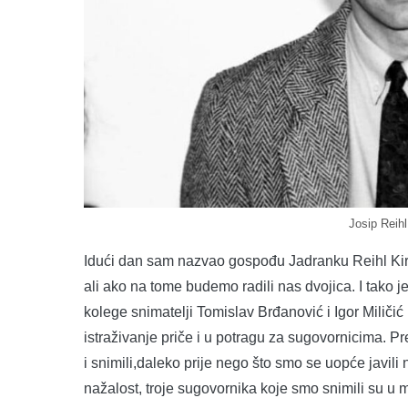
Josip Reihl
Idući dan sam nazvao gospođu Jadranku Reihl Kir i 
ali ako na tome budemo radili nas dvojica. I tako je 
kolege snimatelji Tomislav Brđanović i Igor Milič
istraživanje priče i u potragu za sugovornicima.
i snimili,daleko prije nego što smo se uopće javili
nažalost, troje sugovornika koje smo snimili su u 