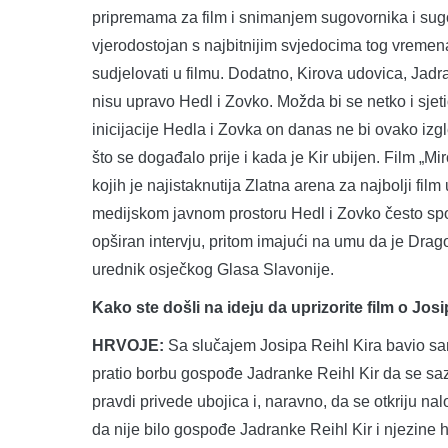
pripremama za film i snimanjem sugovornika i sugo
vjerodostojan s najbitnijim svjedocima tog vremen
sudjelovati u filmu. Dodatno, Kirova udovica, Jadran
nisu upravo Hedl i Zovko. Možda bi se netko i sjet
inicijacije Hedla i Zovka on danas ne bi ovako izgl
što se događalo prije i kada je Kir ubijen. Film „M
kojih je najistaknutija Zlatna arena za najbolji fil
medijskom javnom prostoru Hedl i Zovko često spo
opširan intervju, pritom imajući na umu da je Drag
urednik osječkog Glasa Slavonije.
Kako ste došli na ideju da uprizorite film o Jos
HRVOJE:
Sa slučajem Josipa Reihl Kira bavio sa
pratio borbu gospođe Jadranke Reihl Kir da se saz
pravdi privede ubojica i, naravno, da se otkriju n
da nije bilo gospođe Jadranke Reihl Kir i njezine h