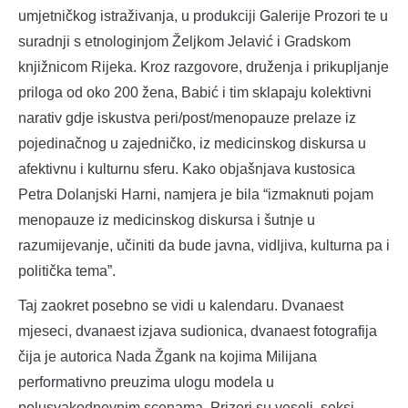
umjetničkog istraživanja, u produkciji Galerije Prozori te u
suradnji s etnologinjom Željkom Jelavić i Gradskom
knjižnicom Rijeka. Kroz razgovore, druženja i prikupljanje
priloga od oko 200 žena, Babić i tim sklapaju kolektivni
narativ gdje iskustva peri/post/menopauze prelaze iz
pojedinačnog u zajedničko, iz medicinskog diskursa u
afektivnu i kulturnu sferu. Kako objašnjava kustosica
Petra Dolanjski Harni, namjera je bila “izmaknuti pojam
menopauze iz medicinskog diskursa i šutnje u
razumijevanje, učiniti da bude javna, vidljiva, kulturna pa i
politička tema”.
Taj zaokret posebno se vidi u kalendaru. Dvanaest
mjeseci, dvanaest izjava sudionica, dvanaest fotografija
čija je autorica Nada Žgank na kojima Milijana
performativno preuzima ulogu modela u
polusvakodnevnim scenama. Prizori su veseli, seksi,