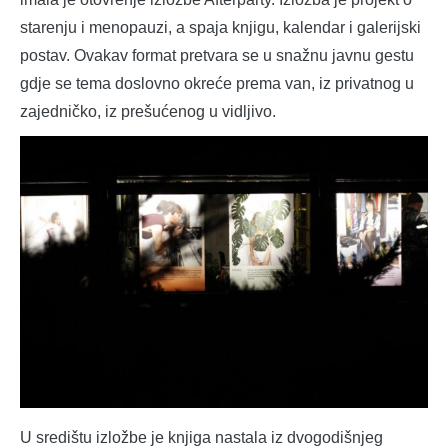
starenju i menopauzi, a spaja knjigu, kalendar i galerijski
postav. Ovakav format pretvara se u snažnu javnu gestu
gdje se tema doslovno okreće prema van, iz privatnog u
zajedničko, iz prešućenog u vidljivo.
U središtu izložbe je knjiga nastala iz dvogodišnjeg