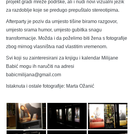
projekt gradi mreže podrške, ali i nudi novi vizualni jezik
za razdoblje koje se predugo prepuštalo stereotipima.
Afterparty je poziv da umjesto tišine biramo razgovor,
umjesto srama humor, umjesto gubitka snagu
transformacije. Možda i da poželimo biti žena s fotografije
zbog mirnog vlasništva nad vlastitim vremenom.
Svi koji su zainteresirani za knjigu i kalendar Milijane
Babić mogu ih naručiti na adresi
babicmilijana@gmail.com
Istaknuta i ostale fotografije: Marta Ožanić