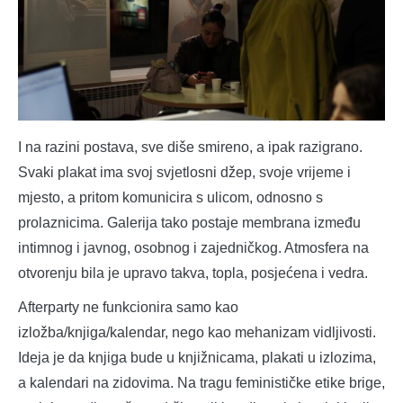
I na razini postava, sve diše smireno, a ipak razigrano.
Svaki plakat ima svoj svjetlosni džep, svoje vrijeme i
mjesto, a pritom komunicira s ulicom, odnosno s
prolaznicima. Galerija tako postaje membrana između
intimnog i javnog, osobnog i zajedničkog. Atmosfera na
otvorenju bila je upravo takva, topla, posjećena i vedra.
Afterparty ne funkcionira samo kao
izložba/knjiga/kalendar, nego kao mehanizam vidljivosti.
Ideja je da knjiga bude u knjižnicama, plakati u izlozima,
a kalendari na zidovima. Na tragu feminističke etike brige,