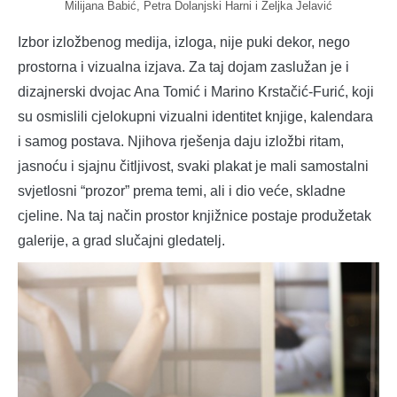
Milijana Babić, Petra Dolanjski Harni i Željka Jelavić
Izbor izložbenog medija, izloga, nije puki dekor, nego
prostorna i vizualna izjava. Za taj dojam zaslužan je i
dizajnerski dvojac Ana Tomić i Marino Krstačić-Furić, koji
su osmislili cjelokupni vizualni identitet knjige, kalendara
i samog postava. Njihova rješenja daju izložbi ritam,
jasnoću i sjajnu čitljivost, svaki plakat je mali samostalni
svjetlosni “prozor” prema temi, ali i dio veće, skladne
cjeline. Na taj način prostor knjižnice postaje produžetak
galerije, a grad slučajni gledatelj.