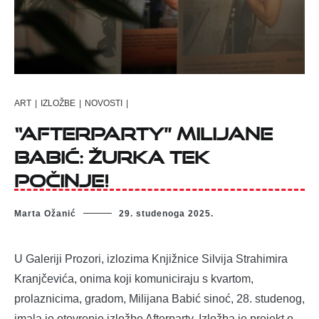
ART
|
IZLOŽBE
|
NOVOSTI
|
“Afterparty” Milijane
Babić: Žurka tek
počinje!
Marta Ožanić
29. studenoga 2025.
U Galeriji Prozori, izlozima Knjižnice Silvija Strahimira
Kranjčevića, onima koji komuniciraju s kvartom,
prolaznicima, gradom, Milijana Babić sinoć, 28. studenog,
imala je otovrenje izložbe Afterparty. Izložba je projekt o