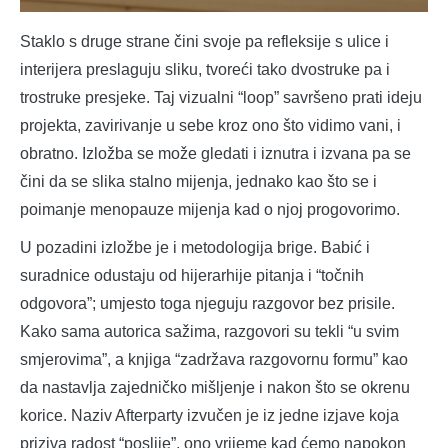
Staklo s druge strane čini svoje pa refleksije s ulice i
interijera preslaguju sliku, tvoreći tako dvostruke pa i
trostruke presjeke. Taj vizualni “loop” savršeno prati ideju
projekta, zavirivanje u sebe kroz ono što vidimo vani, i
obratno. Izložba se može gledati i iznutra i izvana pa se
čini da se slika stalno mijenja, jednako kao što se i
poimanje menopauze mijenja kad o njoj progovorimo.
U pozadini izložbe je i metodologija brige. Babić i
suradnice odustaju od hijerarhije pitanja i “točnih
odgovora”; umjesto toga njeguju razgovor bez prisile.
Kako sama autorica sažima, razgovori su tekli “u svim
smjerovima”, a knjiga “zadržava razgovornu formu” kao
da nastavlja zajedničko mišljenje i nakon što se okrenu
korice. Naziv Afterparty izvučen je iz jedne izjave koja
priziva radost “poslije”, ono vrijeme kad ćemo napokon