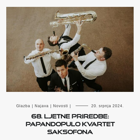
Glazba
|
Najava
|
Novosti
|
20. srpnja 2024.
68. Ljetne priredbe:
Papandopulo kvartet
saksofona