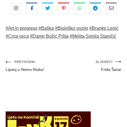
#Art in progress
#Baška
#Biološko vozilo
#Branko Lenić
#Crna ovca
#Damir Božić Pišta
#Melita Sorola Staničić
Navigacija
PRETHODNI
SLJEDEĆI
Lipanj u Nemo Klubu!
Frida Šarar
objava