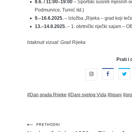
8.6. / 11:00–19:00
– Sportski susreti mjesnih od
Podmurvice, Turnić itd.)
9.–16.6.2025.
– Izložba „Rijeka – grad koji teč
13.–14.6.2025.
– 1. obrtnički riječki sajam – 
Istaknuti vizual: Grad Rijeka
Prati i 
#Dan grada Rijeke
#Dani svetog Vida
#lipanj
#pr
Navigacija
PRETHODNI