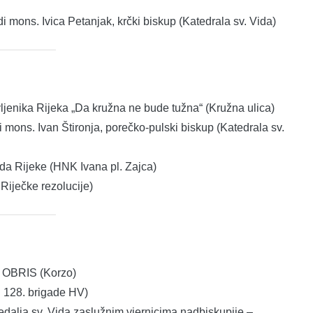
mons. Ivica Petanjak, krčki biskup (Katedrala sv. Vida)
vljenika Rijeka „Da kružna ne bude tužna“ (Kružna ulica)
mons. Ivan Štironja, porečko-pulski biskup (Katedrala sv.
 Rijeke (HNK Ivana pl. Zajca)
Riječke rezolucije)
– OBRIS (Korzo)
g 128. brigade HV)
alja sv. Vida zaslužnim vjernicima nadbiskupije –