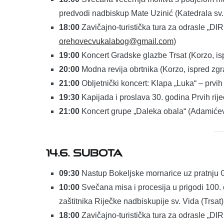
predvodi nadbiskup Mate Uzinić (Katedrala sv.
18:00
Zavičajno-turistička tura za odrasle „DI
orehovecvukalabog@gmail.com
)
19:00
Koncert Gradske glazbe Trsat (Korzo, is
20:00
Modna revija obrtnika (Korzo, ispred zg
21:00
Obljetnički koncert: Klapa „Luka“ – prvih
19:30
Kapijada i proslava 30. godina Prvih rij
21:00
Koncert grupe „Daleka obala“ (Adamićev
14.6. SUBOTA
09:30
Nastup Bokeljske mornarice uz pratnju G
10:00
Svečana misa i procesija u prigodi 100. o
zaštitnika Riječke nadbiskupije sv. Vida (Trsat)
18:00
Zavičajno-turistička tura za odrasle „D