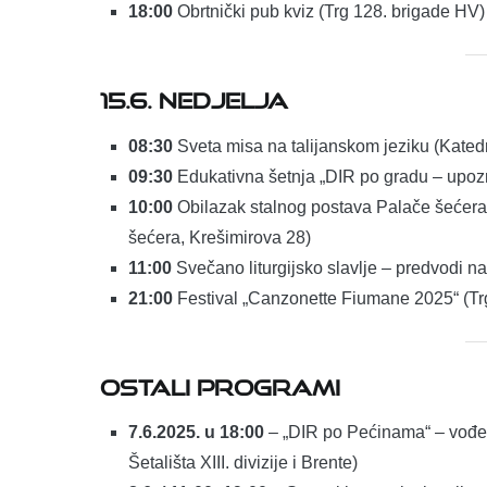
18:00
Obrtnički pub kviz (Trg 128. brigade HV)
15.6. NEDJELJA
08:30
Sveta misa na talijanskom jeziku (Katedr
09:30
Edukativna šetnja „DIR po gradu – upozn
10:00
Obilazak stalnog postava Palače šećera 
šećera, Krešimirova 28)
11:00
Svečano liturgijsko slavlje – predvodi n
21:00
Festival „Canzonette Fiumane 2025“ (Trg
OSTALI PROGRAMI
7.6.2025. u 18:00
– „DIR po Pećinama“ – vođen
Šetališta XIII. divizije i Brente)