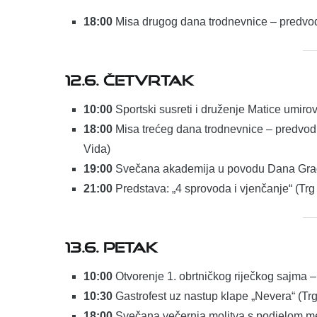
18:00
Misa drugog dana trodnevnice – predvodi 
12.6. ČETVRTAK
10:00
Sportski susreti i druženje Matice umiro
18:00
Misa trećeg dana trodnevnice – predvodi 
Vida)
19:00
Svečana akademija u povodu Dana Grada
21:00
Predstava: „4 sprovoda i vjenčanje“ (Trg 
13.6. PETAK
10:00
Otvorenje 1. obrtničkog riječkog sajma 
10:30
Gastrofest uz nastup klape „Nevera“ (Tr
18:00
Svečana večernja molitva s podjelom med