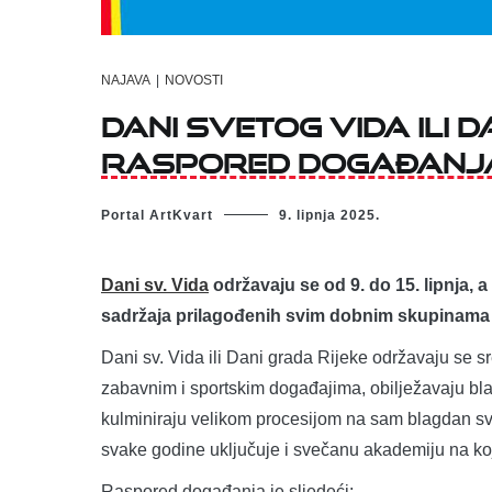
NAJAVA
|
NOVOSTI
Dani svetog Vida ili D
raspored događanj
Portal ArtKvart
9. lipnja 2025.
Dani sv. Vida
održavaju se od 9. do 15. lipnja,
sadržaja prilagođenih svim dobnim skupinama
Dani sv. Vida ili Dani grada Rijeke održavaju se sr
zabavnim i sportskim događajima, obilježavaju bla
kulminiraju velikom procesijom na sam blagdan sv.
svake godine uključuje i svečanu akademiju na koj
Raspored događanja je sljedeći: