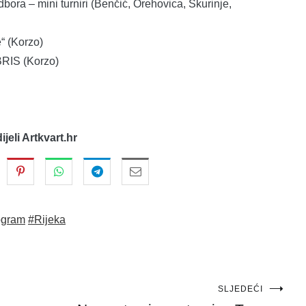
bora – mini turniri (Benčić, Orehovica, Škurinje,
e“ (Korzo)
OBRIS (Korzo)
dijeli Artkvart.hr
ogram
#Rijeka
SLJEDEĆI