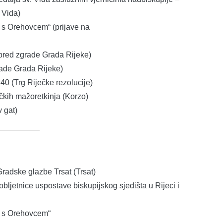
 Vida)
R s Orehovcem“ (prijave na
pred zgrade Grada Rijeke)
rade Grada Rijeke)
 40 (Trg Riječke rezolucije)
ečkih mažoretkinja (Korzo)
 gat)
radske glazbe Trsat (Trsat)
bljetnice uspostave biskupijskog sjedišta u Rijeci i
IR s Orehovcem“