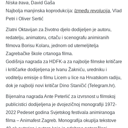
Niska trava
, David Gaša
Najbolja manjinska koprodukcija:
Između revolucija
, Vlad
Petri i Oliver Sertić
Zlatni Oktavijan za životno djelo dodijeljen je autoru,
redatelju, animatoru, crtaču i scenografu animiranih
filmova Borisu Kolaru, jednom od utemeljitelja
Zagrebačke škole crtanoga filma.
Godišnja nagrada za HDFK-a za najbolje filmske kritičare
i kritičarke dodijeljena je Ivanu Žakniću, uredniku i
voditelju emisije o filmu Licem u lice na Hrvatskom radiju,
dok je najbolji novi kritičar Dino Staničić (Telegram.hr).
Bijenalna nagrada Ante Peterlić za izvrsnost u filmskoj
publicistici dodijeljena je dvojezičnoj monografiji 1972-
2022 Pedeset godina Svjetskog festivala animiranoga
filma – Animafest Zagreb. Monografija okuplja tekstove