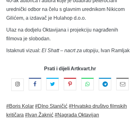
40-ak autorica i autora koje je odabrao peteročlani
urednički odbor na čelu s glavnim urednikom Nikicom
Gilićem, a izdavač je Hulahop d.o.o.
Ulaz na dodjelu Oktavijana i projekciju nagrađenih
filmova je slobodan.
Istaknuti vizual:
El Shatt – nacrt za utopiju
, Ivan Ramljak
Prati i dijeli Artkvart.hr
#Boris Kolar
#DIno Staničić
#Hrvatsko društvo filmskih
kritičara
#Ivan Žaknić
#Nagrada Oktavijan