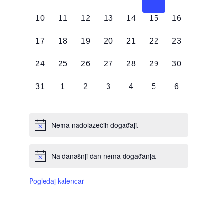
DOGAĐAJI,
DOGAĐAJI,
DOGAĐAJI,
DOGAĐAJI,
DOGAĐAJI,
DOGAĐAJI,
DOGAĐAJI
0
0
0
0
0
0
0
10
11
12
13
14
15
16
DOGAĐAJI,
DOGAĐAJI,
DOGAĐAJI,
DOGAĐAJI,
DOGAĐAJI,
DOGAĐAJI,
DOGAĐAJI
0
0
0
0
0
0
0
17
18
19
20
21
22
23
DOGAĐAJI,
DOGAĐAJI,
DOGAĐAJI,
DOGAĐAJI,
DOGAĐAJI,
DOGAĐAJI,
DOGAĐAJI
0
0
0
0
0
0
0
24
25
26
27
28
29
30
DOGAĐAJI,
DOGAĐAJI,
DOGAĐAJI,
DOGAĐAJI,
DOGAĐAJI,
DOGAĐAJI,
DOGAĐAJI
0
0
0
0
0
0
0
31
1
2
3
4
5
6
DOGAĐAJI,
DOGAĐAJI,
DOGAĐAJI,
DOGAĐAJI,
DOGAĐAJI,
DOGAĐAJI,
DOGAĐAJI
Nema nadolazećih događaji.
Na današnji dan nema događanja.
Pogledaj kalendar