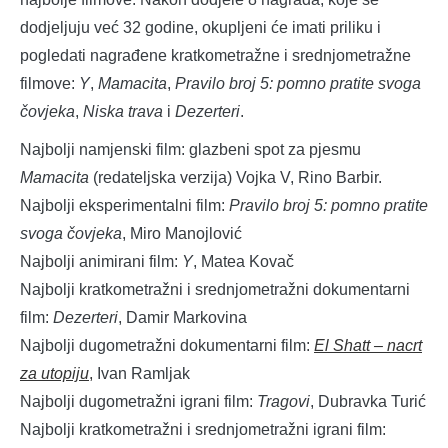
dodjeljuju već 32 godine, okupljeni će imati priliku i
pogledati nagrađene kratkometražne i srednjometražne
filmove:
Y
,
Mamacita
,
Pravilo broj 5: pomno pratite svoga
čovjeka
,
Niska trava
i
Dezerteri
.
Najbolji namjenski film: glazbeni spot za pjesmu
Mamacita
(redateljska verzija) Vojka V, Rino Barbir.
Najbolji eksperimentalni film:
Pravilo broj 5: pomno pratite
svoga čovjeka
, Miro Manojlović
Najbolji animirani film:
Y
, Matea Kovač
Najbolji kratkometražni i srednjometražni dokumentarni
film:
Dezerteri
, Damir Markovina
Najbolji dugometražni dokumentarni film:
El Shatt – nacrt
za utopiju
,
Ivan Ramljak
Najbolji dugometražni igrani film:
Tragovi
, Dubravka Turić
Najbolji kratkometražni i srednjometražni igrani film: