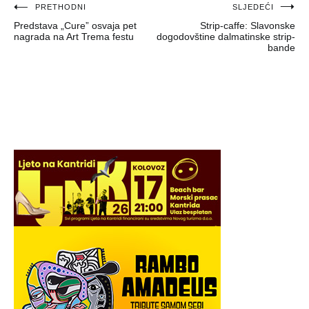
Navigacija
PRETHODNI
SLJEDEĆI
Predstava „Cure” osvaja pet
Strip-caffe: Slavonske
objava
nagrada na Art Trema festu
dogodovštine dalmatinske strip-
bande