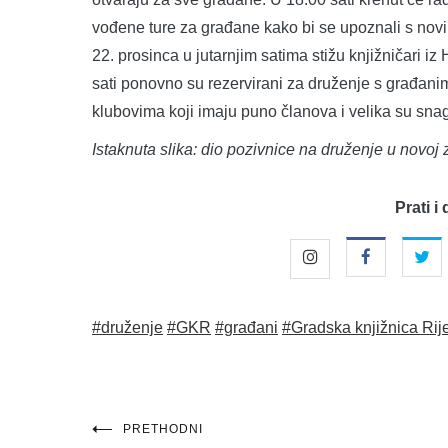
vođene ture za građane kako bi se upoznali s novi
22. prosinca u jutarnjim satima stižu knjižničari i
sati ponovno su rezervirani za druženje s građani
klubovima koji imaju puno članova i velika su snag
Istaknuta slika: dio pozivnice na druženje u novoj
Prati i 
#druženje
#GKR
#građani
#Gradska knjižnica Rij
Navigacija
PRETHODNI