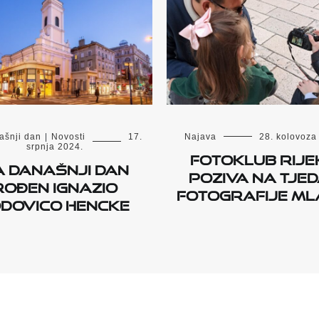
ašnji dan
|
Novosti
17.
Najava
28. kolovoza
srpnja 2024.
FOTOKLUB RIJ
a današnji dan
POZIVA NA TJE
rođen Ignazio
FOTOGRAFIJE ML
dovico Hencke