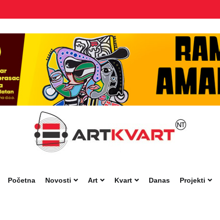
Početna
Novosti
Art
Kvart
Danas
Projekti