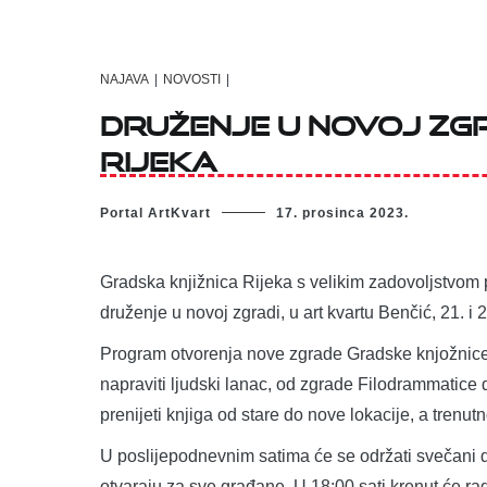
NAJAVA
|
NOVOSTI
|
Druženje u novoj zgr
Rijeka
Portal ArtKvart
17. prosinca 2023.
Gradska knjižnica Rijeka s velikim zadovoljstvom po
druženje u novoj zgradi, u art kvartu Benčić, 21. i 
Program otvorenja nove zgrade Gradske knjožnice 
napraviti ljudski lanac, od zgrade Filodrammatice
prenijeti knjiga od stare do nove lokacije, a trenutn
U poslijepodnevnim satima će se održati svečani d
otvaraju za sve građane. U 18:00 sati krenut će rad