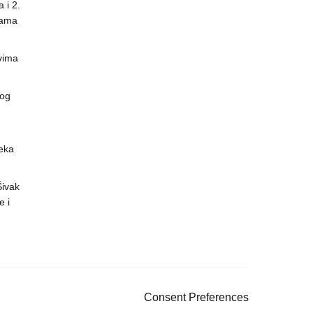
 i 2.
nama
vima
vog
eka
 Šivak
 i
Consent Preferences