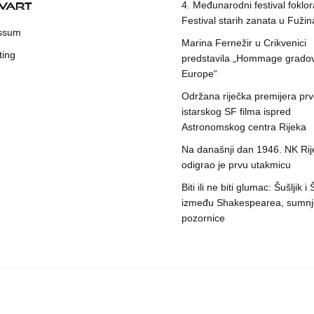
KVART
4. Međunarodni festival foklora
Festival starih zanata u Fuži
ssum
Marina Fernežir u Crikvenici
ting
predstavila „Hommage grado
Europe“
Održana riječka premijera pr
istarskog SF filma ispred
Astronomskog centra Rijeka
Na današnji dan 1946. NK Rij
odigrao je prvu utakmicu
Biti ili ne biti glumac: Šušljik i
između Shakespearea, sumnje
pozornice