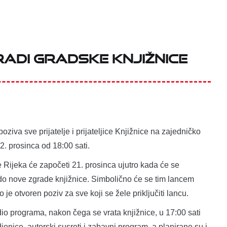
adi Gradske knjižnice
ziva sve prijatelje i prijateljice Knjižnice na zajedničko
22. prosinca od 18:00 sati.
Rijeka će započeti 21. prosinca ujutro kada će se
 do nove zgrade knjižnice. Simbolično će se tim lancem
o je otvoren poziv za sve koji se žele priključiti lancu.
io programa, nakon čega se vrata knjižnice, u 17:00 sati
ionice, autorski susreti i zabavni program, a planirane su i