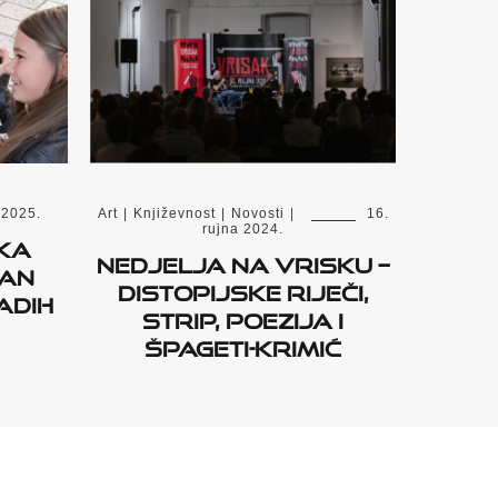
 2025.
Art
|
Književnost
|
Novosti
|
16.
rujna 2024.
EKA
Nedjelja na Vrisku –
DAN
Distopijske riječi,
ADIH
strip, poezija i
špageti-krimić