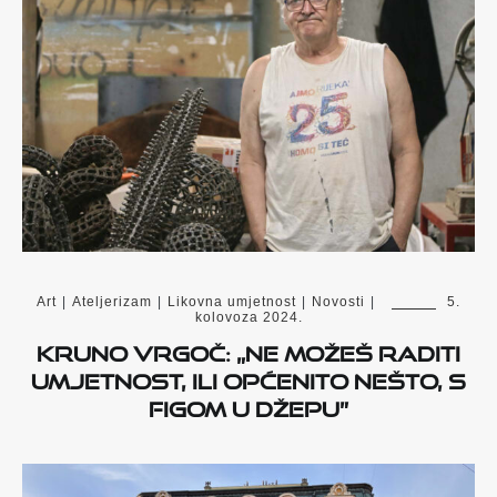
Art
|
Ateljerizam
|
Likovna umjetnost
|
Novosti
|
5.
kolovoza 2024.
Kruno Vrgoč: „Ne možeš raditi
umjetnost, ili općenito nešto, s
figom u džepu”