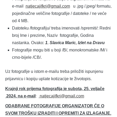
e-mail
natjecajifkri@gmail.com
u .jpg /.jpeg/ formatu,
pojedinačne veličine fotografije / datoteke / ne veće
od 4 MB.
Datoteku /fotografiju/ treba imenovati /spremiti/: Redni
broj Ime i prezime, Naziv fotografije, Godina
nastanka. Ovako:
1. Slavica Maric, Izlet na Dravu
Fotografije mogu biti u boji /B/, monokromatske /M/ i
crno-bijele /CB/.
Uz fotografije u istom e-mailu treba priložiti ispunjenu
prijavnicu i kopiju uplate kotizacije te životopis.
Krajnji rok prijema fotografija je subota, 25. veljače
2024. na e-mail
:
natjecajifkri@gmail.com
ODABRANE FOTOGRAFIJE ORGANIZATOR ĆE O
SVOM TROŠKU IZRADITI I OPREMITI ZA IZLAGANJE.