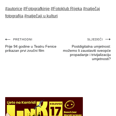
#autorice
#Fotografkinje
#Fotoklub Rijeka
#natječaj
fotografija
#natječaji u kulturi
Navigacija
PRETHODNI
SLJEDEĆI
Prije 94 godine u Teatru Fenice
Postdigitalna umjetnost:
objava
prikazan prvi zvučni film
možemo li zaustaviti sveopće
propadanje i trivijalizaciju
umjetnosti?