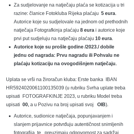
Za sudjelovanje na natječaju plaća se kotizacija u tri
razine: članice Fotokluba Rijeka plaćaju
5 eura
.
Autorice koje su sudjelovale na jednom od prethodnih
natječaja Fotografkinja plaćaju
8 eura
i autorice koje
prvi put sudjeluju na natječaju plaćaju
10 eura
.
Autorice koje su prošle godine /2023./ dobile
jednu od nagrada: Prvu nagradu ili Pohvalu ne
plaćaju kotizaciju na ovogodišnjem natječaju.
Uplata se vrši na žiroračun kluba: Erste banka IBAN
HR5924020061100135039 (u rubriku Svrha uplate treba
upisati FOTOGRAFKINJE 2023, u rubriku Model treba
upisati
00,
a u Pozivu na broj upisati svoj
OIB
).
Autorice, sudionice natječaja, popunjavanjem i
slanjem prijavnice potvrđuju autentičnost snimljenih
fotografija te preuzimaju odgovornost za sadržaj