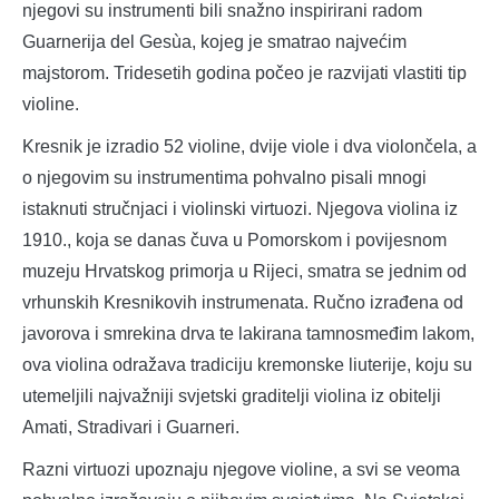
njegovi su instrumenti bili snažno inspirirani radom
Guarnerija del Gesùa, kojeg je smatrao najvećim
majstorom. Tridesetih godina počeo je razvijati vlastiti tip
violine.
Kresnik je izradio 52 violine, dvije viole i dva violončela, a
o njegovim su instrumentima pohvalno pisali mnogi
istaknuti stručnjaci i violinski virtuozi. Njegova violina iz
1910., koja se danas čuva u Pomorskom i povijesnom
muzeju Hrvatskog primorja u Rijeci, smatra se jednim od
vrhunskih Kresnikovih instrumenata. Ručno izrađena od
javorova i smrekina drva te lakirana tamnosmeđim lakom,
ova violina odražava tradiciju kremonske liuterije, koju su
utemeljili najvažniji svjetski graditelji violina iz obitelji
Amati, Stradivari i Guarneri.
Razni virtuozi upoznaju njegove violine, a svi se veoma