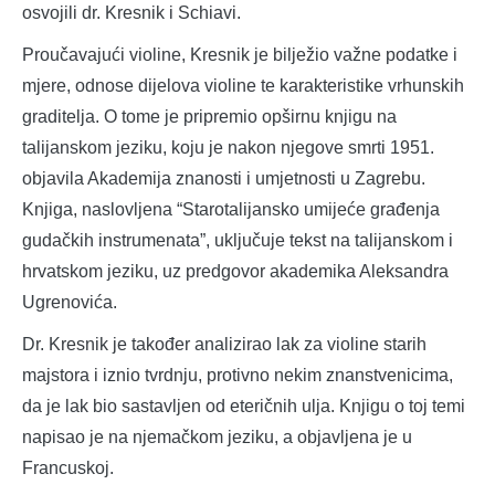
osvojili dr. Kresnik i Schiavi.
Proučavajući violine, Kresnik je bilježio važne podatke i
mjere, odnose dijelova violine te karakteristike vrhunskih
graditelja. O tome je pripremio opširnu knjigu na
talijanskom jeziku, koju je nakon njegove smrti 1951.
objavila Akademija znanosti i umjetnosti u Zagrebu.
Knjiga, naslovljena “Starotalijansko umijeće građenja
gudačkih instrumenata”, uključuje tekst na talijanskom i
hrvatskom jeziku, uz predgovor akademika Aleksandra
Ugrenovića.
Dr. Kresnik je također analizirao lak za violine starih
majstora i iznio tvrdnju, protivno nekim znanstvenicima,
da je lak bio sastavljen od eteričnih ulja. Knjigu o toj temi
napisao je na njemačkom jeziku, a objavljena je u
Francuskoj.