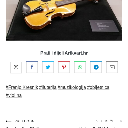
Prati i dijeli Artkvart.hr
#Franjo Kresnik
#liuterija
#muzikologija
#obljetnica
#violina
Navigacija
PRETHODNI
SLJEDEĆI