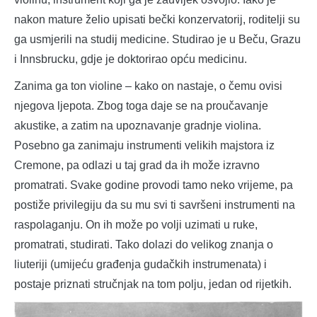
nakon mature želio upisati bečki konzervatorij, roditelji su
ga usmjerili na studij medicine. Studirao je u Beču, Grazu
i Innsbrucku, gdje je doktorirao opću medicinu.
Zanima ga ton violine – kako on nastaje, o čemu ovisi
njegova ljepota. Zbog toga daje se na proučavanje
akustike, a zatim na upoznavanje gradnje violina.
Posebno ga zanimaju instrumenti velikih majstora iz
Cremone, pa odlazi u taj grad da ih može izravno
promatrati. Svake godine provodi tamo neko vrijeme, pa
postiže privilegiju da su mu svi ti savršeni instrumenti na
raspolaganju. On ih može po volji uzimati u ruke,
promatrati, studirati. Tako dolazi do velikog znanja o
liuteriji (umijeću građenja gudačkih instrumenata) i
postaje priznati stručnjak na tom polju, jedan od rijetkih.