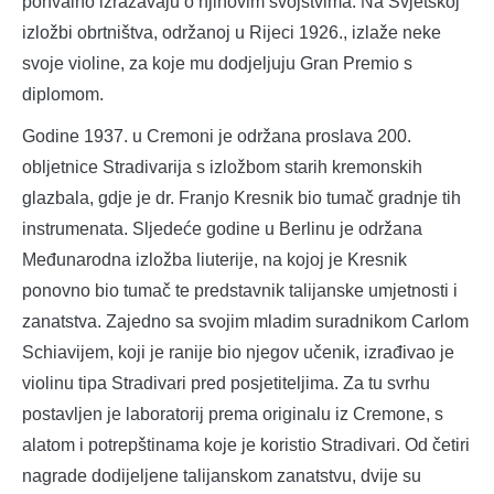
pohvalno izražavaju o njihovim svojstvima. Na Svjetskoj
izložbi obrtništva, održanoj u Rijeci 1926., izlaže neke
svoje violine, za koje mu dodjeljuju Gran Premio s
diplomom.
Godine 1937. u Cremoni je održana proslava 200.
obljetnice Stradivarija s izložbom starih kremonskih
glazbala, gdje je dr. Franjo Kresnik bio tumač gradnje tih
instrumenata. Sljedeće godine u Berlinu je održana
Međunarodna izložba liuterije, na kojoj je Kresnik
ponovno bio tumač te predstavnik talijanske umjetnosti i
zanatstva. Zajedno sa svojim mladim suradnikom Carlom
Schiavijem, koji je ranije bio njegov učenik, izrađivao je
violinu tipa Stradivari pred posjetiteljima. Za tu svrhu
postavljen je laboratorij prema originalu iz Cremone, s
alatom i potrepštinama koje je koristio Stradivari. Od četiri
nagrade dodijeljene talijanskom zanatstvu, dvije su