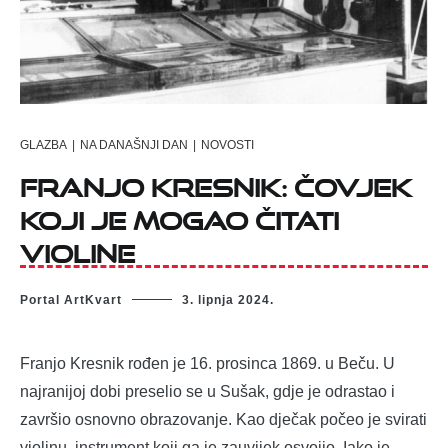
GLAZBA
|
NA DANAŠNJI DAN
|
NOVOSTI
Franjo Kresnik: čovjek
koji je mogao čitati
violine
Portal ArtKvart
3. lipnja 2024.
Franjo Kresnik rođen je 16. prosinca 1869. u Beču. U
najranijoj dobi preselio se u Sušak, gdje je odrastao i
završio osnovno obrazovanje. Kao dječak počeo je svirati
violinu, instrument koji ga je zauvijek osvojio. Iako je