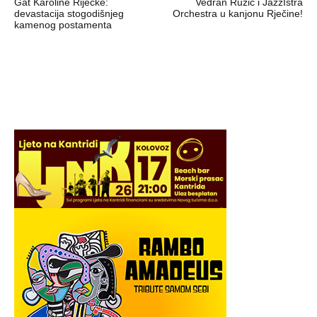
Gat Karoline Riječke:
Vedran Ružić i JazzIstra
objava
devastacija stogodišnjeg
Orchestra u kanjonu Rječine!
kamenog postamenta