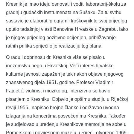
Kresnik je imao ideju osnovati i voditi laboratorij-školu za
gradnju gudačkih instrumenata na Sušaku. Za tu svrhu
sastavio je elaborat, program i troškovnik te svoj prijedlog
uputio tadašnjoj vlasti Banovine Hrvatske u Zagrebu. Iako
je njegov prijedlog pozitivno ocijenjen, približavanje
ratnih prilika spriječilo je realizaciju tog plana.
O radu i doprinosu dr. Kresnika više se pisalo u
inozemstvu nego u Hrvatskoj. Veći interes hrvatske
kulturne javnosti zapažen je tek nakon objave njegovog
znanstvenog djela 1951. godine. Profesor Vladimir
Fajdetić, violinist i muzikolog, intenzivno se bavio
pisanjem o Kresniku. Objavio je opširnu studiju u Riječkoj
reviji 1955., napisao brojne članke i održavao uvodna
izlaganja na koncertima posvećenima Kresniku. Također
je sudjelovao u uređenju Kresnikove memorijalne sobe u
Pomorskom i povijesnom muzeju u Rijeci, otvorene 1969.