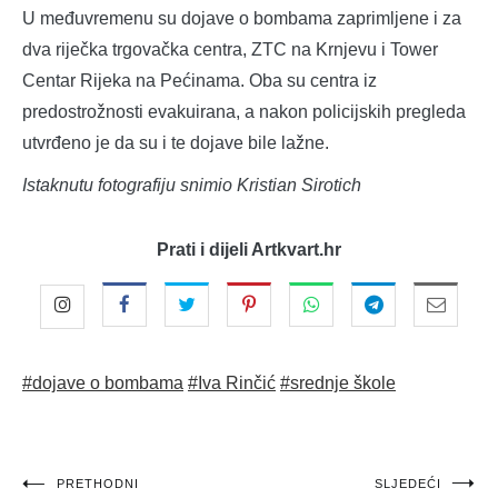
U međuvremenu su dojave o bombama zaprimljene i za
dva riječka trgovačka centra, ZTC na Krnjevu i Tower
Centar Rijeka na Pećinama. Oba su centra iz
predostrožnosti evakuirana, a nakon policijskih pregleda
utvrđeno je da su i te dojave bile lažne.
Istaknutu fotografiju snimio Kristian Sirotich
Prati i dijeli Artkvart.hr
#dojave o bombama
#Iva Rinčić
#srednje škole
Navigacija
PRETHODNI
SLJEDEĆI