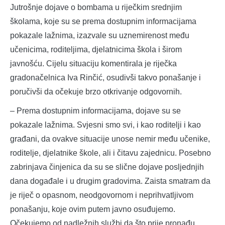
Jutrošnje dojave o bombama u riječkim srednjim
školama, koje su se prema dostupnim informacijama
pokazale lažnima, izazvale su uznemirenost među
učenicima, roditeljima, djelatnicima škola i širom
javnošću. Cijelu situaciju komentirala je riječka
gradonačelnica Iva Rinčić, osudivši takvo ponašanje i
poručivši da očekuje brzo otkrivanje odgovornih.
– Prema dostupnim informacijama, dojave su se
pokazale lažnima. Svjesni smo svi, i kao roditelji i kao
građani, da ovakve situacije unose nemir među učenike,
roditelje, djelatnike škole, ali i čitavu zajednicu. Posebno
zabrinjava činjenica da su se slične dojave posljednjih
dana događale i u drugim gradovima. Zaista smatram da
je riječ o opasnom, neodgovornom i neprihvatljivom
ponašanju, koje ovim putem javno osuđujemo.
Očekujemo od nadležnih službi da što prije pronađu