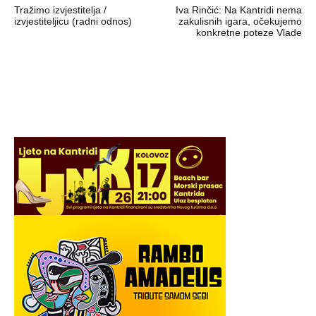
Tražimo izvjestitelja /
Iva Rinčić: Na Kantridi nema
objava
izvjestiteljicu (radni odnos)
zakulisnih igara, očekujemo
konkretne poteze Vlade