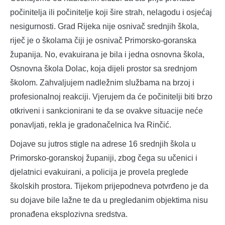
počinitelja ili počinitelje koji šire strah, nelagodu i osjećaj
nesigurnosti. Grad Rijeka nije osnivač srednjih škola,
riječ je o školama čiji je osnivač Primorsko-goranska
županija. No, evakuirana je bila i jedna osnovna škola,
Osnovna škola Dolac, koja dijeli prostor sa srednjom
školom. Zahvaljujem nadležnim službama na brzoj i
profesionalnoj reakciji. Vjerujem da će počinitelji biti brzo
otkriveni i sankcionirani te da se ovakve situacije neće
ponavljati, rekla je gradonačelnica Iva Rinčić.
Dojave su jutros stigle na adrese 16 srednjih škola u
Primorsko-goranskoj županiji, zbog čega su učenici i
djelatnici evakuirani, a policija je provela preglede
školskih prostora. Tijekom prijepodneva potvrđeno je da
su dojave bile lažne te da u pregledanim objektima nisu
pronađena eksplozivna sredstva.