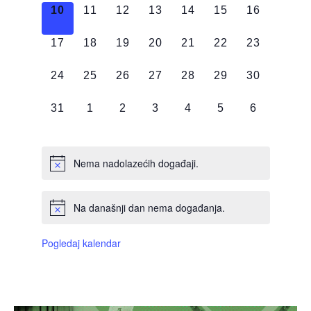
0
0
0
0
0
0
0
10
11
12
13
14
15
16
DOGAĐAJI,
DOGAĐAJI,
DOGAĐAJI,
DOGAĐAJI,
DOGAĐAJI,
DOGAĐAJI,
DOGAĐAJI
0
0
0
0
0
0
0
17
18
19
20
21
22
23
DOGAĐAJI,
DOGAĐAJI,
DOGAĐAJI,
DOGAĐAJI,
DOGAĐAJI,
DOGAĐAJI,
DOGAĐAJI
0
0
0
0
0
0
0
24
25
26
27
28
29
30
DOGAĐAJI,
DOGAĐAJI,
DOGAĐAJI,
DOGAĐAJI,
DOGAĐAJI,
DOGAĐAJI,
DOGAĐAJI
0
0
0
0
0
0
0
31
1
2
3
4
5
6
DOGAĐAJI,
DOGAĐAJI,
DOGAĐAJI,
DOGAĐAJI,
DOGAĐAJI,
DOGAĐAJI,
DOGAĐAJI
Nema nadolazećih događaji.
Na današnji dan nema događanja.
Pogledaj kalendar