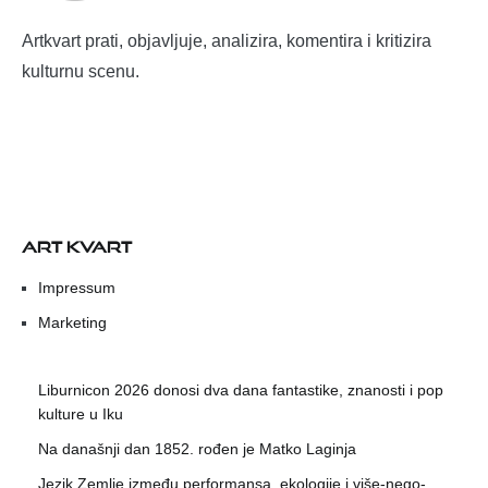
Artkvart prati, objavljuje, analizira, komentira i kritizira
kulturnu scenu.
ART KVART
Impressum
Marketing
Liburnicon 2026 donosi dva dana fantastike, znanosti i pop
kulture u Iku
Na današnji dan 1852. rođen je Matko Laginja
Jezik Zemlje između performansa, ekologije i više-nego-