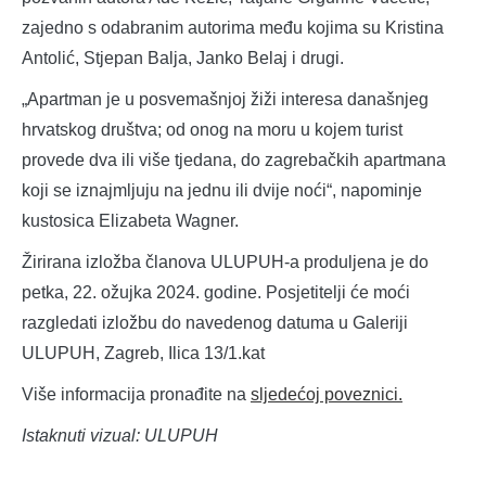
zajedno s odabranim autorima među kojima su Kristina
Antolić, Stjepan Balja, Janko Belaj i drugi.
„Apartman je u posvemašnjoj žiži interesa današnjeg
hrvatskog društva; od onog na moru u kojem turist
provede dva ili više tjedana, do zagrebačkih apartmana
koji se iznajmljuju na jednu ili dvije noći“, napominje
kustosica Elizabeta Wagner.
Žirirana izložba članova ULUPUH-a produljena je do
petka, 22. ožujka 2024. godine. Posjetitelji će moći
razgledati izložbu do navedenog datuma u Galeriji
ULUPUH, Zagreb, Ilica 13/1.kat
Više informacija pronađite na
sljedećoj poveznici.
Istaknuti vizual: ULUPUH