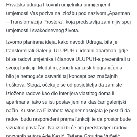
Hrvatska udruga likovnih umjetnika primijenjenih
umjetnosti Vas poziva na izložbu pod nazivom „Apartman
– Transformacija Prostora“, koja predstavlja zanimljiv spoj
umjetnosti i svakodnevnog života.
Izvorno planirana ideja, kako navodi Udruga, bila je
transformirati Galeriju ULUPUH u idealni apartman, gdje
bi se radovi umjetnika i članova ULUPUH-a prezentirali u
svojoj funkciji. Međutim, zbog financijskih ograničenja,
bilo je nemoguće ostvariti taj koncept bez značajnih
troškova. Stoga, očekuje se od posjetitelja da zamisle
izložene radove kao dio interijera vlastitog doma ili
apartmana, iako su isti postavljeni na klasičan galerijski
način. Kustosica Elizabeta Wagner nastojala je postići da
radovi budu raspoređeni prema funkciji te da prostor bude
vizualno privlačan. Na izložbi će biti predstavljeni radovi
pozvanih autora Ade Kezić, Tatjane Grgurine Vučetić,