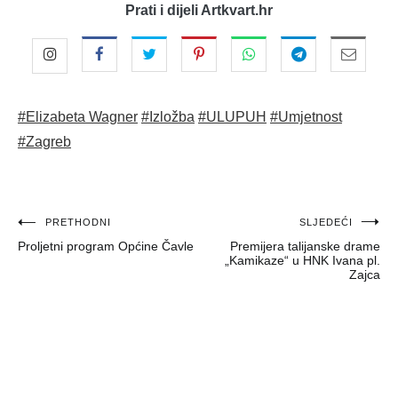
Prati i dijeli Artkvart.hr
#Elizabeta Wagner
#Izložba
#ULUPUH
#Umjetnost
#Zagreb
Navigacija
PRETHODNI
SLJEDEĆI
Proljetni program Općine Čavle
Premijera talijanske drame
objava
„Kamikaze“ u HNK Ivana pl.
Zajca