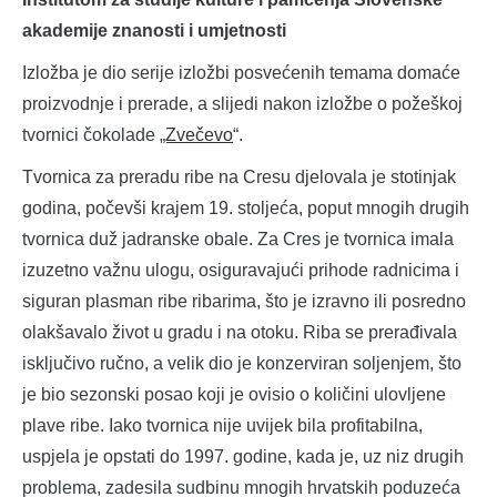
akademije znanosti i umjetnosti
Izložba je dio serije izložbi posvećenih temama domaće
proizvodnje i prerade, a slijedi nakon izložbe o požeškoj
tvornici čokolade
„Zvečevo
“.
Tvornica za preradu ribe na Cresu djelovala je stotinjak
godina, počevši krajem 19. stoljeća, poput mnogih drugih
tvornica duž jadranske obale. Za Cres je tvornica imala
izuzetno važnu ulogu, osiguravajući prihode radnicima i
siguran plasman ribe ribarima, što je izravno ili posredno
olakšavalo život u gradu i na otoku. Riba se prerađivala
isključivo ručno, a velik dio je konzerviran soljenjem, što
je bio sezonski posao koji je ovisio o količini ulovljene
plave ribe. Iako tvornica nije uvijek bila profitabilna,
uspjela je opstati do 1997. godine, kada je, uz niz drugih
problema, zadesila sudbinu mnogih hrvatskih poduzeća