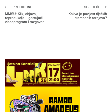
Navigacija
PRETHODNI
SLJEDEĆI
MMSU: Klik, objava,
Kakva je povijest riječkih
objava
reprodukcija – gostujući
stambenih tornjeva?
videoprogram i razgovor