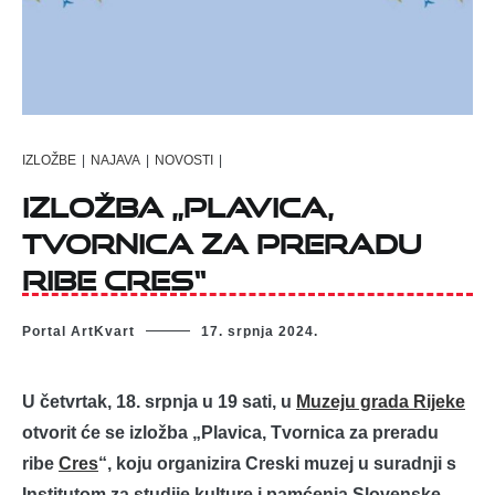
IZLOŽBE
|
NAJAVA
|
NOVOSTI
|
Izložba „Plavica,
Tvornica za preradu
ribe Cres“
Portal ArtKvart
17. srpnja 2024.
U četvrtak, 18. srpnja u 19 sati, u
Muzeju grada Rijeke
otvorit će se izložba „Plavica, Tvornica za preradu
ribe
Cres
“, koju organizira Creski muzej u suradnji s
Institutom za studije kulture i pamćenja Slovenske