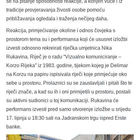
se na pitanje sposobnosti reakcije, a korijen vuče i iz
tradicije provjeravanja živosti osobe pomoću
približavanja ogledala i traženja nečijeg daha.
Reakcija, primjećivanje okoline i odnos čovjeka s
prostorom tema su i performansa koji će ususret izložbi
izvesti odnosno rekreirati riječka umjetnica Nika
Rukavina. Riječ je o radu “Vizualno komuniciranje –
Korzo Rijeka” iz 1983. godine, tijekom kojeg je Delimar
na Korzu na papiru ispisivala riječi koje primjećuje oko
sebe u prostoru. Prolaznici su se zaustavljali i pitali što te
riječi znače, a kad su ih i oni primijetili u prostoru, postali
su aktivni sudionici u toj komunikaciji. Rukavina će
performans izvesti pred samo otvorenje izložbe u srijedu
17. lipnja u 18:30 sati na Jadranskom trgu ispred Erste
banke.