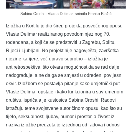
Sabina Oroshi i Vlasta Delimar, snimila Franka Blažić
Izložba u Kortilu je dio šireg projekta posvećenog opusu
Vlaste Delimar realiziranog povodom njezinog 70.
rođendana, a koji će se predstaviti u Zagrebu, Splitu,
Rijeci i Ljubljani. No projekt nije nagovještaj završetka
njezine karijere, već upravo suprotno – izložba je
antiretrospektiva, što otvara mogućnost da se rad dalje
nadograđuje, a ne da ga se smjesti u određeni povijesni
okvir. Izložbom se postavlja pitanje kako umjetnički put
Vlaste Delimar opstaje i kako funkcionira u suvremenom
društvu, ispričala je kustosica Sabina Oroshi. Radovi
istražuju teme svojstvene autoričinom opusu, kao što su
tijelo, seksualnost, ljubav, humor i prostor, a živost iz
naziva izložbe preuzeta je iz jednog od radova i odnosi