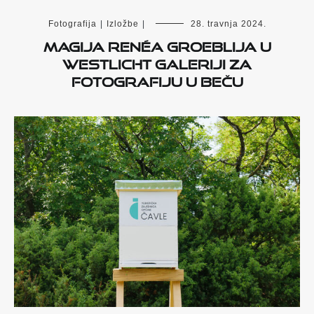
Fotografija
|
Izložbe
|
28. travnja 2024.
Magija Renéa Groeblija u
WestLicht galeriji za
fotografiju u Beču