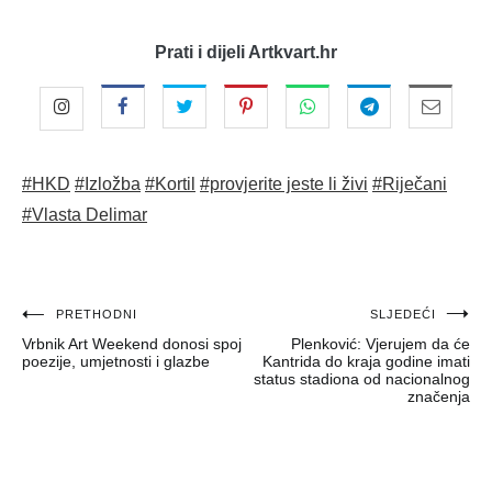
Prati i dijeli Artkvart.hr
#HKD
#Izložba
#Kortil
#provjerite jeste li živi
#Riječani
#Vlasta Delimar
Navigacija
PRETHODNI
SLJEDEĆI
Vrbnik Art Weekend donosi spoj
Plenković: Vjerujem da će
objava
poezije, umjetnosti i glazbe
Kantrida do kraja godine imati
status stadiona od nacionalnog
značenja