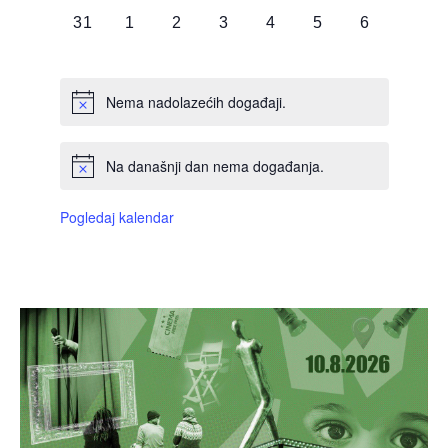
0
0
0
0
0
0
0
31
1
2
3
4
5
6
DOGAĐAJI,
DOGAĐAJI,
DOGAĐAJI,
DOGAĐAJI,
DOGAĐAJI,
DOGAĐAJI,
DOGAĐAJI
Nema nadolazećih događaji.
Na današnji dan nema događanja.
Pogledaj kalendar