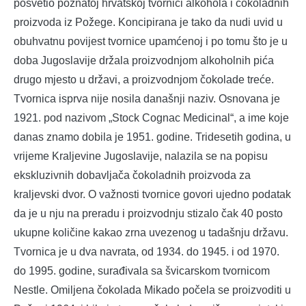
posvetio poznatoj hrvatskoj tvornici alkohola i čokoladnih
proizvoda iz Požege. Koncipirana je tako da nudi uvid u
obuhvatnu povijest tvornice upamćenoj i po tomu što je u
doba Jugoslavije držala proizvodnjom alkoholnih pića
drugo mjesto u državi, a proizvodnjom čokolade treće.
Tvornica isprva nije nosila današnji naziv. Osnovana je
1921. pod nazivom „Stock Cognac Medicinal“, a ime koje
danas znamo dobila je 1951. godine. Tridesetih godina, u
vrijeme Kraljevine Jugoslavije, nalazila se na popisu
ekskluzivnih dobavljača čokoladnih proizvoda za
kraljevski dvor. O važnosti tvornice govori ujedno podatak
da je u nju na preradu i proizvodnju stizalo čak 40 posto
ukupne količine kakao zrna uvezenog u tadašnju državu.
Tvornica je u dva navrata, od 1934. do 1945. i od 1970.
do 1995. godine, surađivala sa švicarskom tvornicom
Nestle. Omiljena čokolada Mikado počela se proizvoditi u