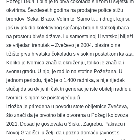
Požegi 1964. i bila je to prva čokolada s rižom u svjetskim
okvirima. Šezdesetih godina na prodajne police stižu
brendovi Seka, Braco, Volim te, Samo ti… i drugi, koji su
još uvijek dio kolektivnog sjećanja brojnih slatkoljubaca
na prostoru bivše države. I u samostalnoj Hrvatskoj bilježi
se vrijedan trenutak – Zvečevo je 2004. plasiralo na
tržište prvu hrvatsku čokoladu s visokim postotkom kakaa.
Koliko je tvornica značila okruženju, toliko je značila i
svomu gradu. U njoj je radilo na stotine Požežana. U
jednom periodu, riječ je o 1.400 radnika, a nije rijedak
slučaj da su dvije ili čak tri generacije iste obitelji radile u
tvornici, s njom se poistovjećujući.
Izložba je priređena u povodu stote obljetnice Zvečeva,
što znači da je prvotno bila otvorena u Požegi kolovoza
2021. Dosad je gostovala u Sisku, Zagrebu, Pakracu i
Novoj Gradišci, u želji da upozna domaću javnost s