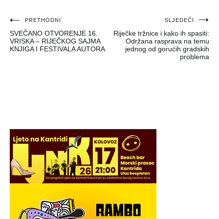
Navigacija
PRETHODNI
SLJEDEĆI
SVEČANO OTVORENJE 16.
Riječke tržnice i kako ih spasiti:
objava
VRISKA – RIJEČKOG SAJMA
Održana rasprava na temu
KNJIGA I FESTIVALA AUTORA
jednog od gorućih gradskih
problema