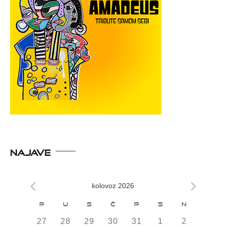
NAJAVE
kolovoz 2026
Kalendar
P
U
S
Č
P
S
N
od
0
0
0
0
0
0
0
27
28
29
30
31
1
2