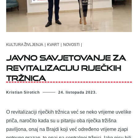
KULTURA ŽIVLJENJA
|
KVART
|
NOVOSTI
|
Javno savjetovanje za
revitalizaciju riječkih
tržnica
Kristian Sirotich
24. listopada 2023.
O revitalizaciji riječkih tržnica već se neko vrijeme uvelike
priča, naročito kada su u pitanju oba riječka tržišna
paviljona, onaj na Brajdi koji već određeno vrijeme zjapi
potpuno prazan, te onaj na centralnoj tržnici. Iako nisu bili