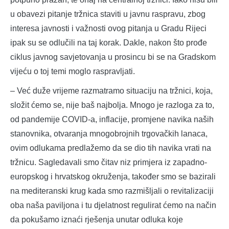
u obavezi pitanje tržnica staviti u javnu raspravu, zbog
interesa javnosti i važnosti ovog pitanja u Gradu Rijeci
ipak su se odlučili na taj korak. Dakle, nakon što prođe
ciklus javnog savjetovanja u prosincu bi se na Gradskom
vijeću o toj temi moglo raspravljati.
– Već duže vrijeme razmatramo situaciju na tržnici, koja,
složit ćemo se, nije baš najbolja. Mnogo je razloga za to,
od pandemije COVID-a, inflacije, promjene navika naših
stanovnika, otvaranja mnogobrojnih trgovačkih lanaca,
ovim odlukama predlažemo da se dio tih navika vrati na
tržnicu. Sagledavali smo čitav niz primjera iz zapadno-
europskog i hrvatskog okruženja, također smo se bazirali
na mediteranski krug kada smo razmišljali o revitalizaciji
oba naša paviljona i tu djelatnost regulirat ćemo na način
da pokušamo iznaći rješenja unutar odluka koje