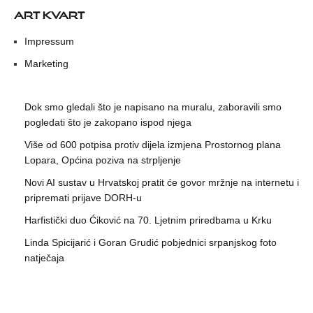
ART KVART
Impressum
Marketing
Dok smo gledali što je napisano na muralu, zaboravili smo
pogledati što je zakopano ispod njega
Više od 600 potpisa protiv dijela izmjena Prostornog plana
Lopara, Općina poziva na strpljenje
Novi AI sustav u Hrvatskoj pratit će govor mržnje na internetu i
pripremati prijave DORH-u
Harfistički duo Ćiković na 70. Ljetnim priredbama u Krku
Linda Spicijarić i Goran Grudić pobjednici srpanjskog foto
natječaja