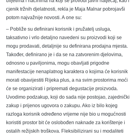
uvjetima i načinima na koji se provodi javni natječaj, kao i
cjenik tržnih djelatnosti, rekla je Maja Malnar pobrojavši
potom najvažnije novosti. A one su:
– Pobliže su definirani korisnik i pružatelj usluga,
taksativno i vrlo detaljno navedeni su proizvodi koji se
mogu prodavati, detaljnije su definirana prodajna mjesta.
Također, definirano je i da se na zatvorenim djelovima,
odnosno u paviljonima, mogu obavljati prigodne
manifestacije nenaplatnog karaktera o kojima će korisnik
morati obavijestiti Rijeka plus, a na svim prostorima moći
će se organizirati i pripremati degustacije proizvoda.
Uvodimo podzakup, koji do sada nije postojao, zajednički
zakup i prijenos ugovora o zakupu. Ako iz bilo kojeg
razloga korisnik određeno vrijeme nije bio u mogućnosti
koristiti prostor bit će oslobođen naknade za korištenje i
ostalih režijskih troškova. Fleksibilizirani su i modaliteti